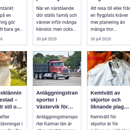
veringen
avsked formas
trygg och
mtänkt
När en närstående
Att resa till eller frå
nsla året
smidig
 på en
dör ställs familj och
en flygplats kräver
ring gör
vänner inför många
mer planering än
tt bara ge
känslor, men också
många tror.
Det
praktiska beslut. En
Flygtider, packning,
26
30 juli 2026
30 juli 2026
 hur länge
b...
säker...
psklännin
Anläggningstran
Kemtvätt av
restad –
sporter i
skjortor och
tt stil och
Västervik för
liknande plagg:
rm inför
effektiva
Så fungerar
efter
Anläggningstranspo
Kemtvätt för
ora dagen
byggprojekt
professionell
klänningar i
rter Kalmar län är
skjortor är för
klädvård i