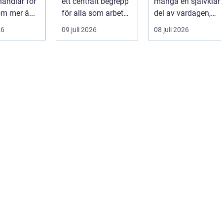
handlar för
ett centralt begrepp
många en självklar
praktiken
m mer ä...
för alla som arbetar
del av vardagen,
m...
men ...
26
09 juli 2026
08 juli 2026