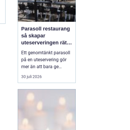
Parasoll restaurang
så skapar
uteserveringen rätt
känsla året runt
Ett genomtänkt parasoll
på en uteservering gör
mer än att bara ge
skugga. Det påverkar hur
30 juli 2026
länge gästerna stannar,
hur mycket de beställer
och om de väljer att
komma tillbaka. När
kraven på komfort,
hållbarhet och design
ökar, blir valet av
parasoll ...