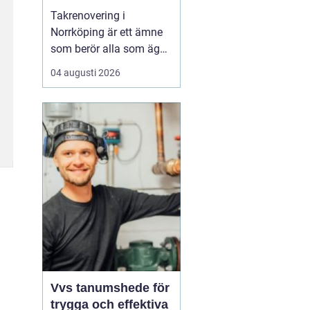
Takrenovering i
Norrköping är ett ämne
som berör alla som äger
hus, radhus eller
04 augusti 2026
flerfamiljshus i området.
Taket är husets
viktigaste skydd mot
regn, snö och fukt, och
en i tid genomförd
renovering kan sp...
Vvs tanumshede för
trygga och effektiva