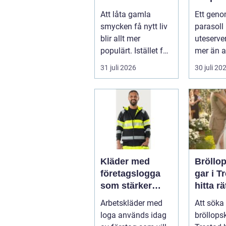
minnen till nya
uteser
Att låta gamla
Ett geno
favoriter
rätt kä
smycken få nytt liv
parasoll
runt
blir allt mer
uteserve
populärt. Istället för
mer än a
a...
skugga. 
31 juli 2026
30 juli 20
påverkar
gäs...
Kläder med
Bröllo
företagslogga
gar i T
som stärker
hitta rä
varumärket
passfo
Arbetskläder med
Att söka 
varje dag
den st
loga används idag
bröllops