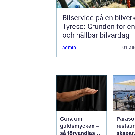
Bilservice på en bilver
Tyresö: Grunden för en
och hållbar bilvardag
admin
01 au
Göra om
Parasol
guldsmycken –
restaura
så förvandlas
skapar