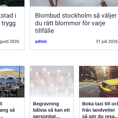
kstad i
Blombud stockholm så väljer
 trygg
du rätt blommor för varje
tillfälle
gusti 2026
admin
31 juli 2026
l
Begravning
Boka taxi till oc
ng så
bålsta så kan ett
från landvetter
personligt
så gör du resan