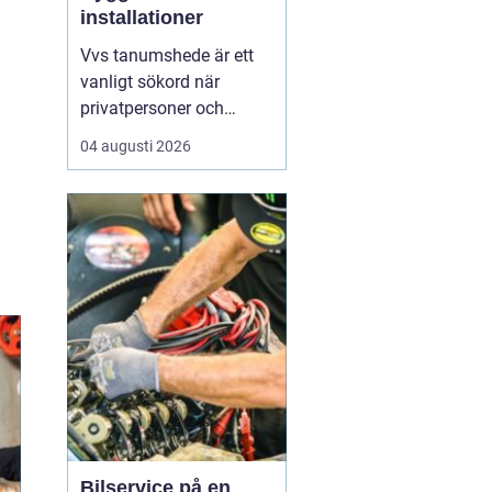
installationer
Vvs tanumshede är ett
vanligt sökord när
privatpersoner och
företag behöver hjälp
04 augusti 2026
med värme, vatten och
sanitet i norra bohuslän.
Många undrar vad som
skiljer en seriös vvs
partner från en tillfällig
lösning, hur en
installation bör gå till
och vilka...
Bilservice på en