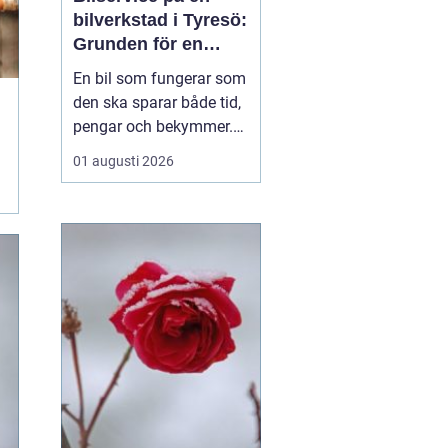
bilverkstad i Tyresö:
Grunden för en
trygg och hållbar
En bil som fungerar som
bilvardag
den ska sparar både tid,
pengar och bekymmer.
För många förare blir
01 augusti 2026
servicefrågan ändå
något som skjuts upp
tills en varningslampa
börjar lysa eller ett ljud
känns fel. Ge...