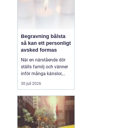
Begravning bålsta
så kan ett personligt
avsked formas
När en närstående dör
ställs familj och vänner
inför många känslor,
men också praktiska
30 juli 2026
beslut.
En begravning
Bålsta innebär
ofta en
ceremoni i någon av
Håbo församlings kyrkor
eller ka...