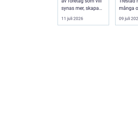
av företag som vill
Trestad 
synas mer, skapa
många o
stolthet inte...
11 juli 2026
09 juli 20