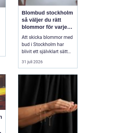
Blombud stockholm
så väljer du rätt
blommor för varje
tillfälle
Att skicka blommor med
bud i Stockholm har
blivit ett självklart sätt
att visa omtanke, fira
31 juli 2026
stora händelser eller
säga sådant som är
svårt att formulera i ord.
En bukett kan skapa
glädje på några
sekunder, oavsett om
mottagaren befinner sig
på konto...
h