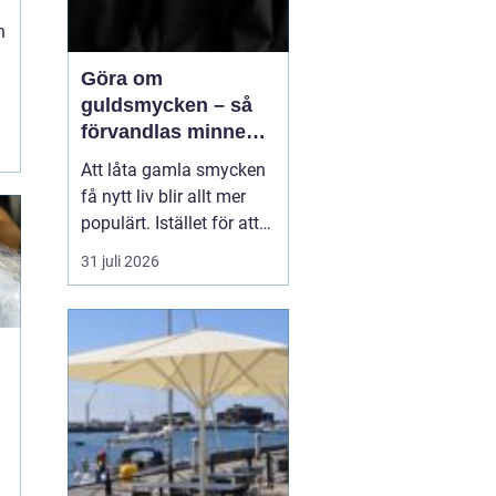
n
Göra om
guldsmycken – så
förvandlas minnen
till nya favoriter
Att låta gamla smycken
få nytt liv blir allt mer
populärt. Istället för att
låta arvegods ligga i en
31 juli 2026
låda kan de formas om
till något som både
passar stilen i dag och
bär med sig historien.
N&au...