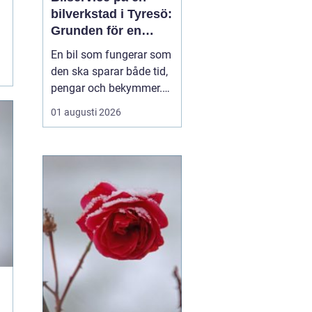
bilverkstad i Tyresö:
Grunden för en
trygg och hållbar
En bil som fungerar som
bilvardag
den ska sparar både tid,
pengar och bekymmer.
För många förare blir
01 augusti 2026
servicefrågan ändå
något som skjuts upp
tills en varningslampa
börjar lysa eller ett ljud
känns fel. Ge...