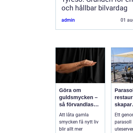
och hållbar bilvardag
admin
01 au
Göra om
Parasol
guldsmycken –
restaura
så förvandlas
skapar
minnen till nya
uteser
Att låta gamla
Ett geno
favoriter
rätt kä
smycken få nytt liv
parasoll
runt
blir allt mer
uteserve