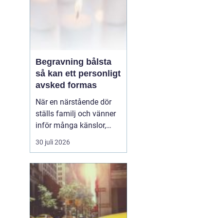
Begravning bålsta
så kan ett personligt
avsked formas
När en närstående dör
ställs familj och vänner
inför många känslor,
men också praktiska
30 juli 2026
beslut.
En begravning
Bålsta innebär
ofta en
ceremoni i någon av
Håbo församlings kyrkor
eller ka...