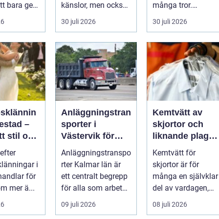
tt bara ge
känslor, men också
många tror.
Det
praktiska beslut. En
Flygtider, packning,
26
30 juli 2026
30 juli 2026
 hur länge
b...
säker...
psklännin
Anläggningstran
Kemtvätt av
restad –
sporter i
skjortor och
tt stil och
Västervik för
liknande plagg:
rm inför
effektiva
Så fungerar
efter
Anläggningstranspo
Kemtvätt för
ora dagen
byggprojekt
professionell
klänningar i
rter Kalmar län är
skjortor är för
klädvård i
handlar för
ett centralt begrepp
många en självklar
praktiken
m mer ä...
för alla som arbetar
del av vardagen,
m...
men ...
26
09 juli 2026
08 juli 2026