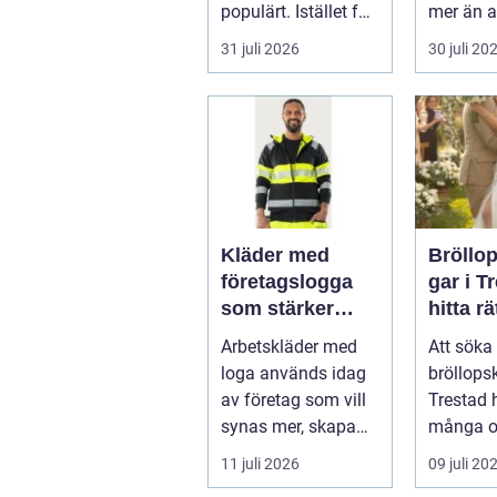
populärt. Istället för
mer än a
a...
skugga. 
31 juli 2026
30 juli 20
påverkar
gäs...
Kläder med
Bröllo
företagslogga
gar i T
som stärker
hitta rä
varumärket
passfo
Arbetskläder med
Att söka 
varje dag
den st
loga används idag
bröllops
av företag som vill
Trestad 
synas mer, skapa
många o
stolthet inte...
11 juli 2026
09 juli 20