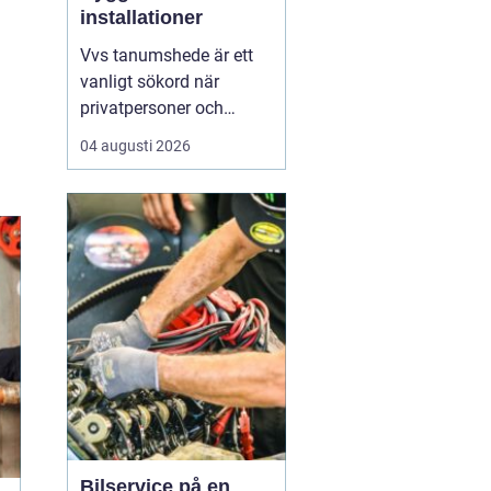
installationer
Vvs tanumshede är ett
vanligt sökord när
privatpersoner och
företag behöver hjälp
04 augusti 2026
med värme, vatten och
sanitet i norra bohuslän.
Många undrar vad som
skiljer en seriös vvs
partner från en tillfällig
lösning, hur en
installation bör gå till
och vilka...
Bilservice på en