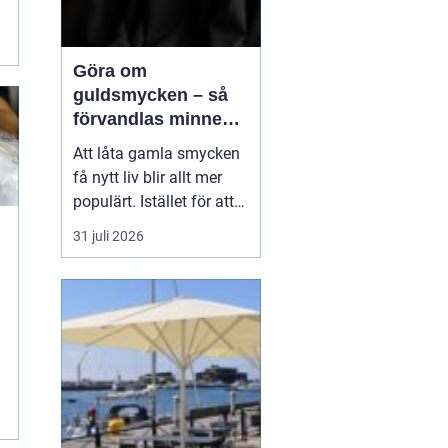
Göra om
guldsmycken – så
förvandlas minnen
till nya favoriter
Att låta gamla smycken
få nytt liv blir allt mer
populärt. Istället för att
låta arvegods ligga i en
31 juli 2026
låda kan de formas om
till något som både
passar stilen i dag och
bär med sig historien.
N&au...