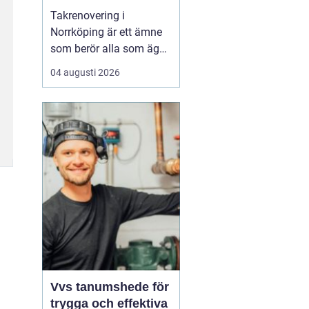
Takrenovering i
Norrköping är ett ämne
som berör alla som äger
hus, radhus eller
04 augusti 2026
flerfamiljshus i området.
Taket är husets
viktigaste skydd mot
regn, snö och fukt, och
en i tid genomförd
renovering kan sp...
Vvs tanumshede för
trygga och effektiva