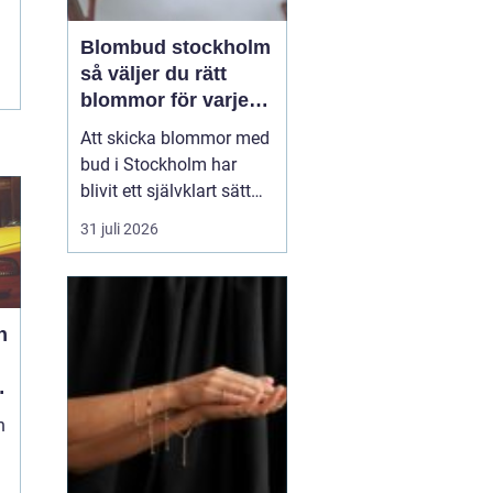
Blombud stockholm
så väljer du rätt
blommor för varje
tillfälle
Att skicka blommor med
bud i Stockholm har
blivit ett självklart sätt
att visa omtanke, fira
31 juli 2026
stora händelser eller
säga sådant som är
svårt att formulera i ord.
En bukett kan skapa
h
glädje på några
sekunder, oavsett om
mottagaren befinner sig
n
på konto...