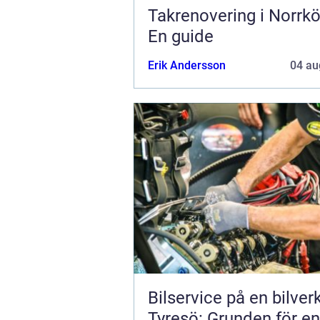
Takrenovering i Norrkö
En guide
Erik Andersson
04 au
Bilservice på en bilver
Tyresö: Grunden för en