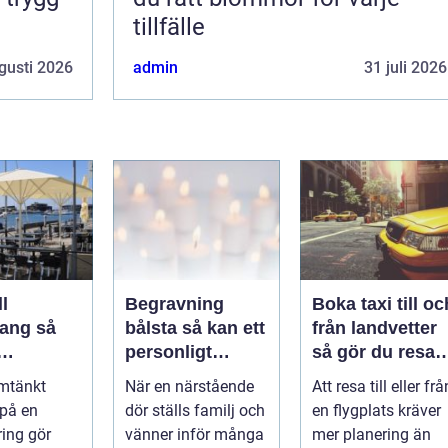
tillfälle
gusti 2026
admin
31 juli 2026
l
Begravning
Boka taxi till oc
ng så
bålsta så kan ett
från landvetter
personligt
så gör du resan
veringen
avsked formas
trygg och
mtänkt
När en närstående
Att resa till eller frå
nsla året
smidig
 på en
dör ställs familj och
en flygplats kräver
ring gör
vänner inför många
mer planering än