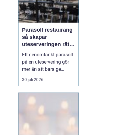
Parasoll restaurang
så skapar
uteserveringen rätt
känsla året runt
Ett genomtänkt parasoll
på en uteservering gör
mer än att bara ge
skugga. Det påverkar hur
30 juli 2026
länge gästerna stannar,
hur mycket de beställer
och om de väljer att
komma tillbaka. När
kraven på komfort,
hållbarhet och design
ökar, blir valet av
parasoll ...