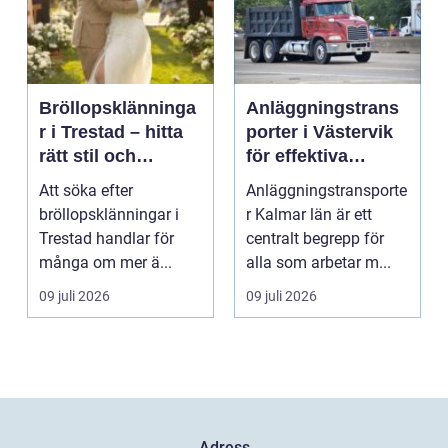
Bröllopsklänninga
Anläggningstrans
r i Trestad – hitta
porter i Västervik
rätt stil och
för effektiva
passform inför den
byggprojekt
Att söka efter
Anläggningstransporte
stora dagen
bröllopsklänningar i
r Kalmar län är ett
Trestad handlar för
centralt begrepp för
många om mer ä...
alla som arbetar m...
09 juli 2026
09 juli 2026
Adress