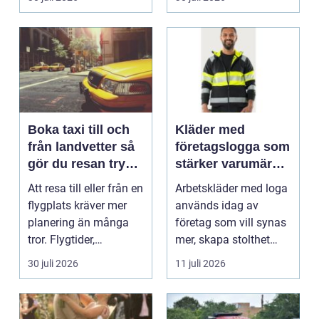
gäs...
Boka taxi till och
Kläder med
från landvetter så
företagslogga som
gör du resan trygg
stärker varumärket
och smidig
varje dag
Att resa till eller från en
Arbetskläder med loga
flygplats kräver mer
används idag av
planering än många
företag som vill synas
tror. Flygtider,
mer, skapa stolthet
packning, säker...
inte...
30 juli 2026
11 juli 2026