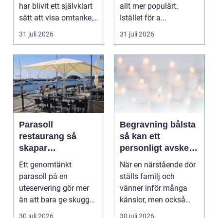
har blivit ett självklart
allt mer populärt.
sätt att visa omtanke,
Istället för a...
fira stora h...
31 juli 2026
31 juli 2026
Parasoll
Begravning bålsta
restaurang så
så kan ett
skapar
personligt avsked
uteserveringen rätt
formas
Ett genomtänkt
När en närstående dör
känsla året runt
parasoll på en
ställs familj och
uteservering gör mer
vänner inför många
än att bara ge skugga.
känslor, men också
Det påverkar hur länge
praktiska beslut. En b...
30 juli 2026
30 juli 2026