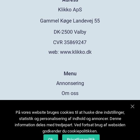
web:
www.klikko.dk
Menu
Annonsering
Om oss
Cookies
På vores website bruges cookies til at huske dine indstillinger,
Kontakta oss
statistik og personalisering af indhold og annoncer. Denne
Sitemap
information deles med tredjepart. Ved fortsat brug af websiden
godkender du cookiepolitikken.
Ok
Privatlivspolitik