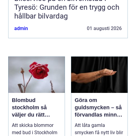
Tyresö: Grunden för en trygg och
hållbar bilvardag
admin
01 augusti 2026
Blombud
Göra om
stockholm så
guldsmycken – så
väljer du rätt
förvandlas minnen
blommor för varje
till nya favoriter
Att skicka blommor
Att låta gamla
tillfälle
med bud i Stockholm
smycken få nytt liv blir