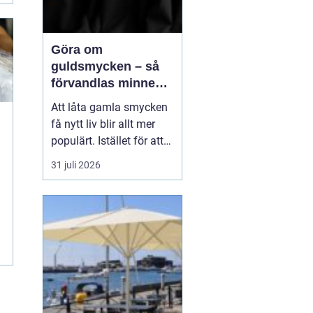
Göra om
guldsmycken – så
förvandlas minnen
till nya favoriter
Att låta gamla smycken
få nytt liv blir allt mer
populärt. Istället för att
låta arvegods ligga i en
31 juli 2026
låda kan de formas om
till något som både
passar stilen i dag och
bär med sig historien.
N&au...