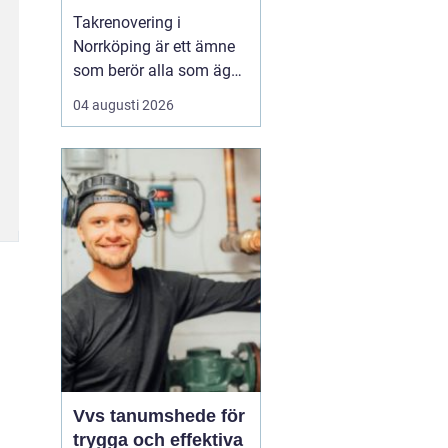
Takrenovering i
Norrköping är ett ämne
som berör alla som äger
hus, radhus eller
04 augusti 2026
flerfamiljshus i området.
Taket är husets
viktigaste skydd mot
regn, snö och fukt, och
en i tid genomförd
renovering kan sp...
Vvs tanumshede för
trygga och effektiva