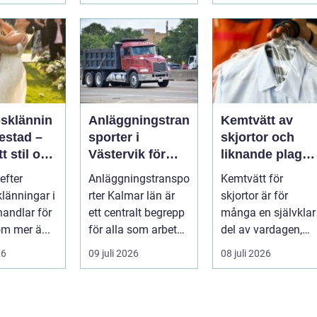
psklännin
Anläggningstran
Kemtvätt av
restad –
sporter i
skjortor och
tt stil och
Västervik för
liknande plagg:
rm inför
effektiva
Så fungerar
efter
Anläggningstranspo
Kemtvätt för
ora dagen
byggprojekt
professionell
klänningar i
rter Kalmar län är
skjortor är för
klädvård i
handlar för
ett centralt begrepp
många en självklar
praktiken
m mer ä...
för alla som arbetar
del av vardagen,
m...
men ...
26
09 juli 2026
08 juli 2026