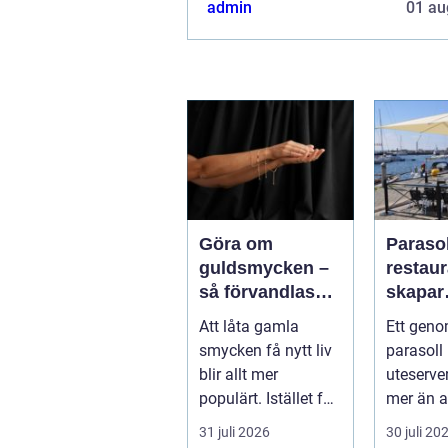
admin
01 au
Göra om
Parasol
guldsmycken –
restaura
så förvandlas
skapar
minnen till nya
uteser
Att låta gamla
Ett geno
favoriter
rätt kä
smycken få nytt liv
parasoll
runt
blir allt mer
uteserve
populärt. Istället för
mer än a
a...
skugga. 
31 juli 2026
30 juli 20
påverkar