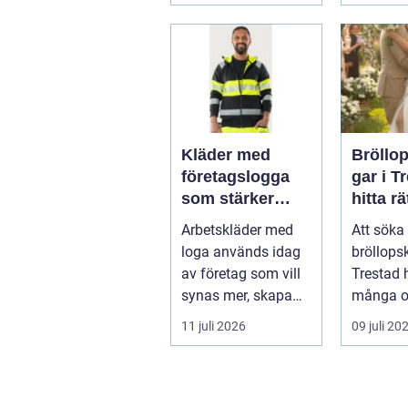
gäs...
Kläder med
Bröllo
företagslogga
gar i T
som stärker
hitta rä
varumärket
passfo
Arbetskläder med
Att söka 
varje dag
den st
loga används idag
bröllops
av företag som vill
Trestad 
synas mer, skapa
många o
stolthet inte...
11 juli 2026
09 juli 20