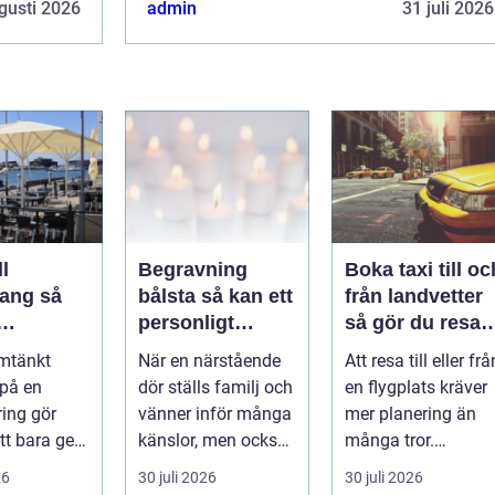
gusti 2026
admin
31 juli 2026
l
Begravning
Boka taxi till oc
ng så
bålsta så kan ett
från landvetter
personligt
så gör du resan
veringen
avsked formas
trygg och
mtänkt
När en närstående
Att resa till eller frå
nsla året
smidig
 på en
dör ställs familj och
en flygplats kräver
ring gör
vänner inför många
mer planering än
tt bara ge
känslor, men också
många tror.
Det
praktiska beslut. En
Flygtider, packning,
26
30 juli 2026
30 juli 2026
 hur länge
b...
säker...