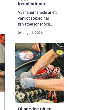
installationer
Vvs tanumshede är ett
vanligt sökord när
privatpersoner och
företag behöver hjälp
04 augusti 2026
med värme, vatten och
sanitet i norra bohuslän.
Många undrar vad som
skiljer en seriös vvs
partner från en tillfällig
lösning, hur en
installation bör gå till
och vilka...
Bilservice på en