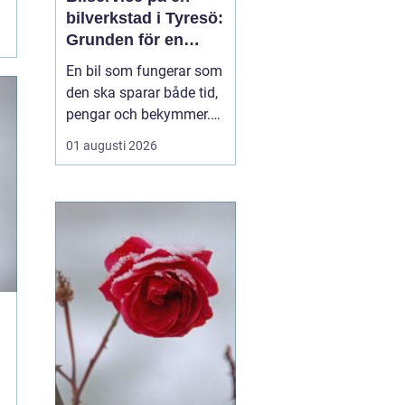
bilverkstad i Tyresö:
Grunden för en
trygg och hållbar
En bil som fungerar som
bilvardag
den ska sparar både tid,
pengar och bekymmer.
För många förare blir
01 augusti 2026
servicefrågan ändå
något som skjuts upp
tills en varningslampa
börjar lysa eller ett ljud
känns fel. Ge...