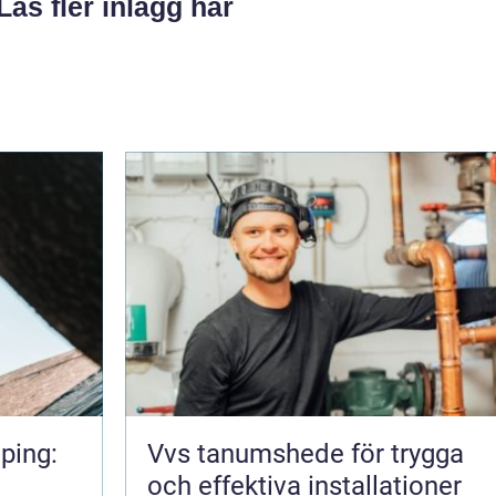
Läs fler inlägg här
ping:
Vvs tanumshede för trygga
och effektiva installationer