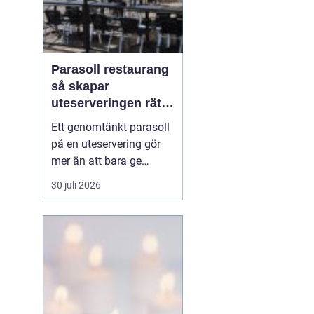
Parasoll restaurang
så skapar
uteserveringen rätt
känsla året runt
Ett genomtänkt parasoll
på en uteservering gör
mer än att bara ge
skugga. Det påverkar hur
30 juli 2026
länge gästerna stannar,
hur mycket de beställer
och om de väljer att
komma tillbaka. När
kraven på komfort,
hållbarhet och design
ökar, blir valet av
parasoll ...