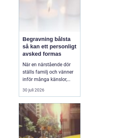
Begravning bålsta
så kan ett personligt
avsked formas
När en närstående dör
ställs familj och vänner
inför många känslor,
men också praktiska
30 juli 2026
beslut.
En begravning
Bålsta innebär
ofta en
ceremoni i någon av
Håbo församlings kyrkor
eller ka...