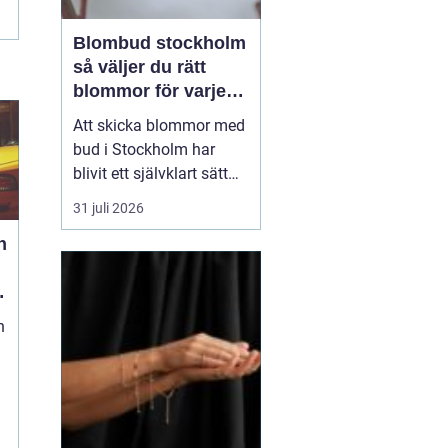
Blombud stockholm
så väljer du rätt
blommor för varje
tillfälle
Att skicka blommor med
bud i Stockholm har
blivit ett självklart sätt
att visa omtanke, fira
31 juli 2026
stora händelser eller
h
säga sådant som är
svårt att formulera i ord.
En bukett kan skapa
glädje på några
n
sekunder, oavsett om
mottagaren befinner sig
på konto...