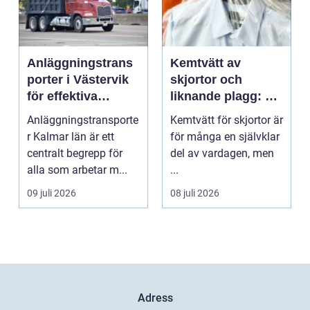
Anläggningstrans
Kemtvätt av
porter i Västervik
skjortor och
för effektiva
liknande plagg: Så
byggprojekt
fungerar
Anläggningstransporte
Kemtvätt för skjortor är
professionell
r Kalmar län är ett
för många en självklar
klädvård i
centralt begrepp för
del av vardagen, men
praktiken
alla som arbetar m...
...
09 juli 2026
08 juli 2026
Adress