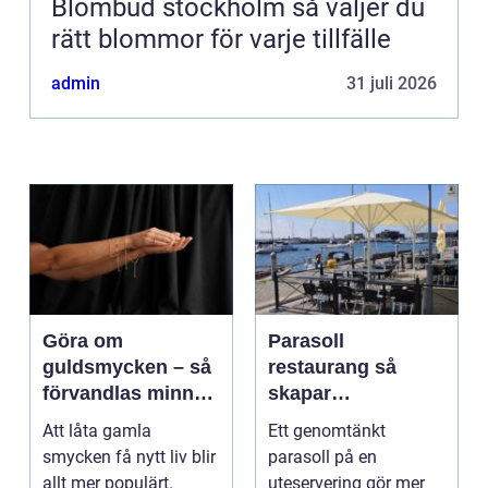
Blombud stockholm så väljer du
rätt blommor för varje tillfälle
admin
31 juli 2026
Göra om
Parasoll
guldsmycken – så
restaurang så
förvandlas minnen
skapar
till nya favoriter
uteserveringen rätt
Att låta gamla
Ett genomtänkt
känsla året runt
smycken få nytt liv blir
parasoll på en
allt mer populärt.
uteservering gör mer