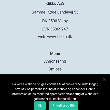
web:
www.klikko.dk
Menu
Annonsering
Om oss
Cookies
På vores website bruges cookies til at huske dine indstillinger,
Kontakta oss
statistik og personalisering af indhold og annoncer. Denne
Sitemap
information deles med tredjepart. Ved fortsat brug af websiden
godkender du cookiepolitikken.
Ok
Privatlivspolitik