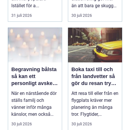
Istället för a...
än att bara ge skugga.
Det påverkar hur länge
31 juli 2026
30 juli 2026
gäs...
Begravning bålsta
Boka taxi till och
så kan ett
från landvetter så
personligt avsked
gör du resan trygg
formas
och smidig
När en närstående dör
Att resa till eller från en
ställs familj och
flygplats kräver mer
vänner inför många
planering än många
känslor, men också
tror. Flygtider,
praktiska beslut. En b...
packning, säker...
30 juli 2026
30 juli 2026