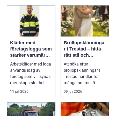
Kläder med
Bröllopsklänninga
företagslogga som
r i Trestad – hitta
stärker varumärket
rätt stil och
varje dag
passform inför den
Arbetskläder med loga
Att söka efter
stora dagen
används idag av
bröllopsklänningar i
företag som vill synas
Trestad handlar för
mer, skapa stolthet
många om mer ä...
inte...
11 juli 2026
09 juli 2026