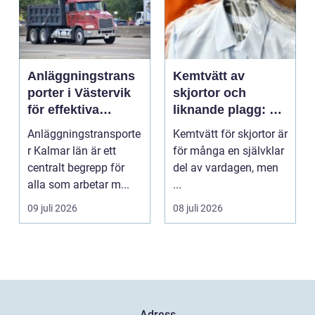
Anläggningstrans
Kemtvätt av
porter i Västervik
skjortor och
för effektiva
liknande plagg: Så
byggprojekt
fungerar
Anläggningstransporte
Kemtvätt för skjortor är
professionell
r Kalmar län är ett
för många en självklar
klädvård i
centralt begrepp för
del av vardagen, men
praktiken
alla som arbetar m...
...
09 juli 2026
08 juli 2026
Adress