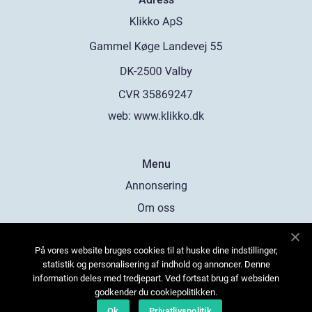
web:
www.klikko.dk
Menu
Annonsering
Om oss
Cookies
På vores website bruges cookies til at huske dine indstillinger,
Kontakta oss
statistik og personalisering af indhold og annoncer. Denne
Sitemap
information deles med tredjepart. Ved fortsat brug af websiden
godkender du cookiepolitikken.
Ok
Privatlivspolitik