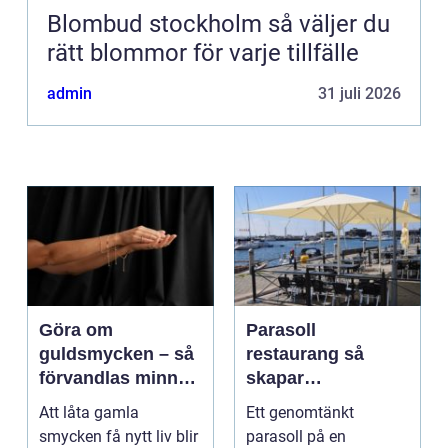
Blombud stockholm så väljer du
rätt blommor för varje tillfälle
admin
31 juli 2026
Göra om
Parasoll
guldsmycken – så
restaurang så
förvandlas minnen
skapar
till nya favoriter
uteserveringen rätt
Att låta gamla
Ett genomtänkt
känsla året runt
smycken få nytt liv blir
parasoll på en