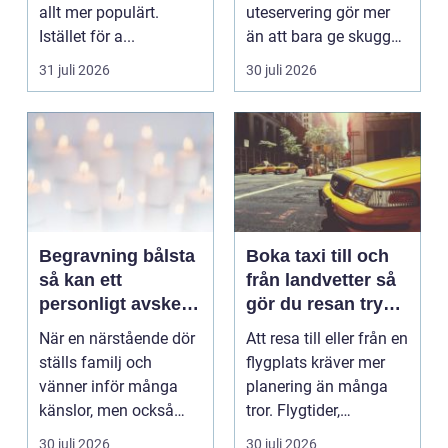
allt mer populärt.
uteservering gör mer
Istället för a...
än att bara ge skugga.
Det påverkar hur länge
31 juli 2026
30 juli 2026
gäs...
Begravning bålsta
Boka taxi till och
så kan ett
från landvetter så
personligt avsked
gör du resan trygg
formas
och smidig
När en närstående dör
Att resa till eller från en
ställs familj och
flygplats kräver mer
vänner inför många
planering än många
känslor, men också
tror. Flygtider,
praktiska beslut. En b...
packning, säker...
30 juli 2026
30 juli 2026