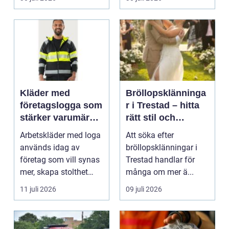
Kläder med
Bröllopsklänninga
företagslogga som
r i Trestad – hitta
stärker varumärket
rätt stil och
varje dag
passform inför den
Arbetskläder med loga
Att söka efter
stora dagen
används idag av
bröllopsklänningar i
företag som vill synas
Trestad handlar för
mer, skapa stolthet
många om mer ä...
inte...
11 juli 2026
09 juli 2026