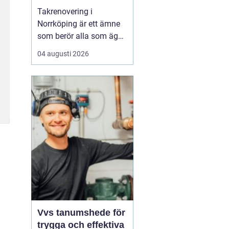
Takrenovering i
Norrköping är ett ämne
som berör alla som äger
hus, radhus eller
04 augusti 2026
flerfamiljshus i området.
Taket är husets
viktigaste skydd mot
regn, snö och fukt, och
en i tid genomförd
renovering kan sp...
Vvs tanumshede för
trygga och effektiva