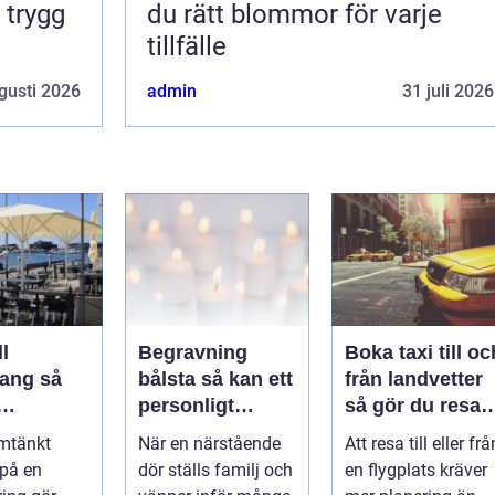
 trygg
du rätt blommor för varje
tillfälle
gusti 2026
admin
31 juli 2026
l
Begravning
Boka taxi till oc
ng så
bålsta så kan ett
från landvetter
personligt
så gör du resan
veringen
avsked formas
trygg och
mtänkt
När en närstående
Att resa till eller frå
nsla året
smidig
 på en
dör ställs familj och
en flygplats kräver