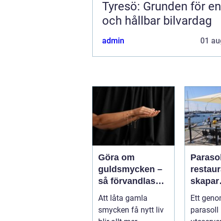
Tyresö: Grunden för en
och hållbar bilvardag
admin
01 au
Göra om
Parasol
guldsmycken –
restaura
så förvandlas
skapar
minnen till nya
uteser
Att låta gamla
Ett geno
favoriter
rätt kä
smycken få nytt liv
parasoll
runt