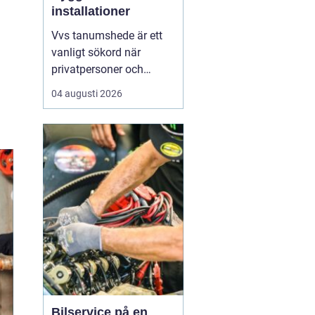
installationer
Vvs tanumshede är ett
vanligt sökord när
privatpersoner och
företag behöver hjälp
04 augusti 2026
med värme, vatten och
sanitet i norra bohuslän.
Många undrar vad som
skiljer en seriös vvs
partner från en tillfällig
lösning, hur en
installation bör gå till
och vilka...
Bilservice på en