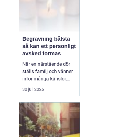
Begravning bålsta
så kan ett personligt
avsked formas
När en närstående dör
ställs familj och vänner
inför många känslor,
men också praktiska
30 juli 2026
beslut.
En begravning
Bålsta innebär
ofta en
ceremoni i någon av
Håbo församlings kyrkor
eller ka...