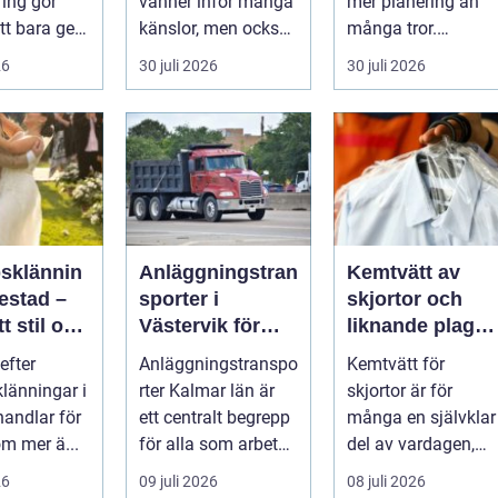
ring gör
vänner inför många
mer planering än
tt bara ge
känslor, men också
många tror.
Det
praktiska beslut. En
Flygtider, packning,
26
30 juli 2026
30 juli 2026
 hur länge
b...
säker...
psklännin
Anläggningstran
Kemtvätt av
restad –
sporter i
skjortor och
tt stil och
Västervik för
liknande plagg:
rm inför
effektiva
Så fungerar
efter
Anläggningstranspo
Kemtvätt för
ora dagen
byggprojekt
professionell
klänningar i
rter Kalmar län är
skjortor är för
klädvård i
handlar för
ett centralt begrepp
många en självklar
praktiken
m mer ä...
för alla som arbetar
del av vardagen,
m...
men ...
26
09 juli 2026
08 juli 2026