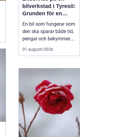
bilverkstad i Tyresö:
Grunden för en
trygg och hållbar
En bil som fungerar som
bilvardag
den ska sparar både tid,
pengar och bekymmer.
För många förare blir
01 augusti 2026
servicefrågan ändå
något som skjuts upp
tills en varningslampa
börjar lysa eller ett ljud
känns fel. Ge...