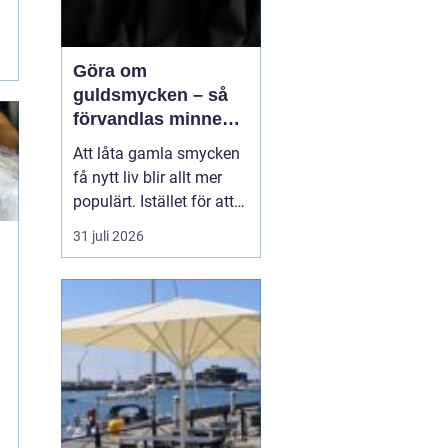
Göra om
guldsmycken – så
förvandlas minnen
till nya favoriter
Att låta gamla smycken
få nytt liv blir allt mer
populärt. Istället för att
låta arvegods ligga i en
31 juli 2026
låda kan de formas om
till något som både
passar stilen i dag och
bär med sig historien.
N&au...