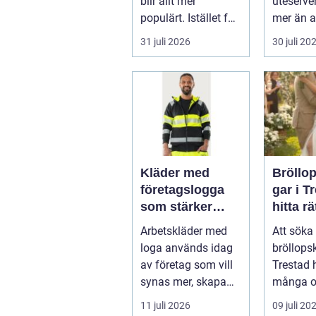
blir allt mer
uteserve
populärt. Istället för
mer än a
a...
skugga. 
31 juli 2026
30 juli 20
påverkar
gäs...
Kläder med
Bröllo
företagslogga
gar i T
som stärker
hitta rä
varumärket
passfo
Arbetskläder med
Att söka 
varje dag
den st
loga används idag
bröllops
av företag som vill
Trestad 
synas mer, skapa
många o
stolthet inte...
11 juli 2026
09 juli 20