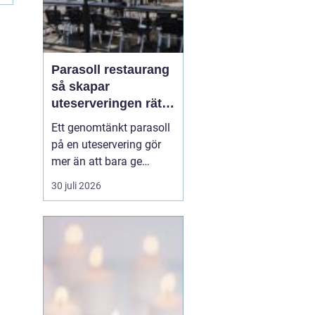
Parasoll restaurang
så skapar
uteserveringen rätt
känsla året runt
Ett genomtänkt parasoll
på en uteservering gör
mer än att bara ge
skugga. Det påverkar hur
30 juli 2026
länge gästerna stannar,
hur mycket de beställer
och om de väljer att
komma tillbaka. När
kraven på komfort,
hållbarhet och design
ökar, blir valet av
parasoll ...