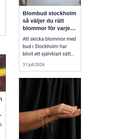
Blombud stockholm
så väljer du rätt
blommor för varje
tillfälle
Att skicka blommor med
bud i Stockholm har
blivit ett självklart sätt
att visa omtanke, fira
31 juli 2026
stora händelser eller
säga sådant som är
svårt att formulera i ord.
En bukett kan skapa
glädje på några
h
sekunder, oavsett om
mottagaren befinner sig
på konto...
n