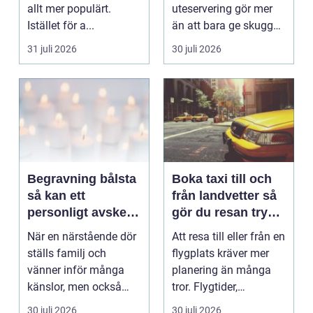
allt mer populärt.
uteservering gör mer
Istället för a...
än att bara ge skugga.
Det påverkar hur länge
31 juli 2026
30 juli 2026
gäs...
Begravning bålsta
Boka taxi till och
så kan ett
från landvetter så
personligt avsked
gör du resan trygg
formas
och smidig
När en närstående dör
Att resa till eller från en
ställs familj och
flygplats kräver mer
vänner inför många
planering än många
känslor, men också
tror. Flygtider,
praktiska beslut. En b...
packning, säker...
30 juli 2026
30 juli 2026