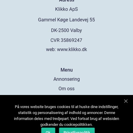
web:
www.klikko.dk
Menu
Annonsering
Om oss
Cookies
På vores website bruges cookies til at huske dine indstillinger,
Kontakta oss
statistik og personalisering af indhold og annoncer. Denne
Sitemap
information deles med tredjepart. Ved fortsat brug af websiden
godkender du cookiepolitikken.
Ok
Privatlivspolitik