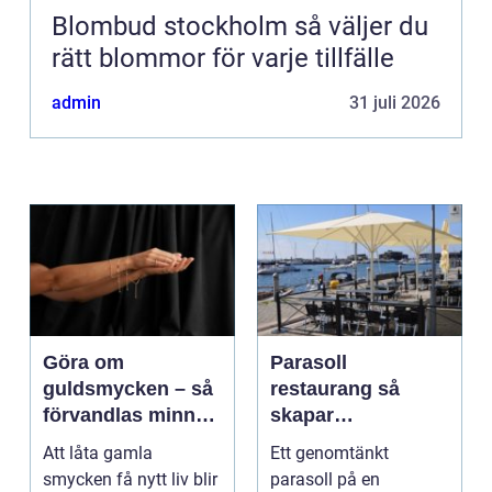
Blombud stockholm så väljer du
rätt blommor för varje tillfälle
admin
31 juli 2026
Göra om
Parasoll
guldsmycken – så
restaurang så
förvandlas minnen
skapar
till nya favoriter
uteserveringen rätt
Att låta gamla
Ett genomtänkt
känsla året runt
smycken få nytt liv blir
parasoll på en