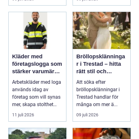
Kläder med
Bröllopsklänninga
företagslogga som
r i Trestad – hitta
stärker varumärket
rätt stil och
varje dag
passform inför den
Arbetskläder med loga
Att söka efter
stora dagen
används idag av
bröllopsklänningar i
företag som vill synas
Trestad handlar för
mer, skapa stolthet
många om mer ä...
inte...
11 juli 2026
09 juli 2026