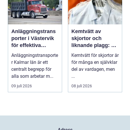
Anläggningstrans
Kemtvätt av
porter i Västervik
skjortor och
för effektiva
liknande plagg: Så
byggprojekt
fungerar
Anläggningstransporte
Kemtvätt för skjortor är
professionell
r Kalmar län är ett
för många en självklar
klädvård i
centralt begrepp för
del av vardagen, men
praktiken
alla som arbetar m...
...
09 juli 2026
08 juli 2026
Adress