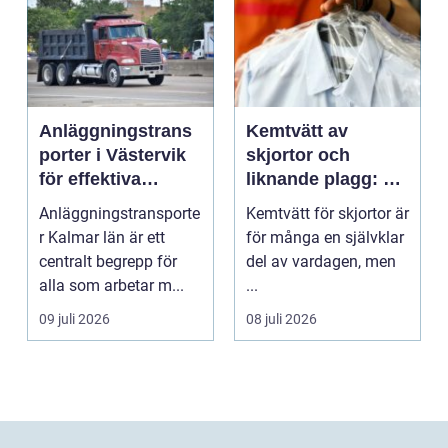
Anläggningstrans
Kemtvätt av
porter i Västervik
skjortor och
för effektiva
liknande plagg: Så
byggprojekt
fungerar
Anläggningstransporte
Kemtvätt för skjortor är
professionell
r Kalmar län är ett
för många en självklar
klädvård i
centralt begrepp för
del av vardagen, men
praktiken
alla som arbetar m...
...
09 juli 2026
08 juli 2026