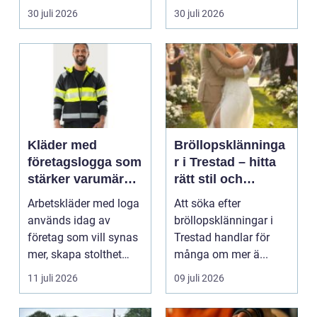
praktiska beslut. En b...
packning, säker...
30 juli 2026
30 juli 2026
Kläder med
Bröllopsklänninga
företagslogga som
r i Trestad – hitta
stärker varumärket
rätt stil och
varje dag
passform inför den
Arbetskläder med loga
Att söka efter
stora dagen
används idag av
bröllopsklänningar i
företag som vill synas
Trestad handlar för
mer, skapa stolthet
många om mer ä...
inte...
11 juli 2026
09 juli 2026