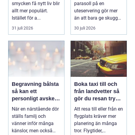
känsla året runt
smycken få nytt liv blir
parasoll på en
allt mer populärt.
uteservering gör mer
Istället för a...
än att bara ge skugga.
Det påverkar hur länge
31 juli 2026
30 juli 2026
gäs...
Begravning bålsta
Boka taxi till och
så kan ett
från landvetter så
personligt avsked
gör du resan trygg
formas
och smidig
När en närstående dör
Att resa till eller från en
ställs familj och
flygplats kräver mer
vänner inför många
planering än många
känslor, men också
tror. Flygtider,