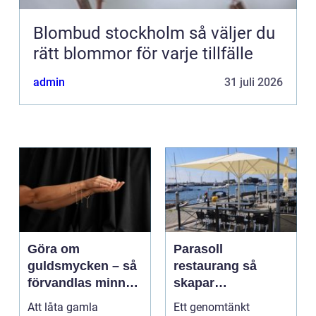
Blombud stockholm så väljer du
rätt blommor för varje tillfälle
admin
31 juli 2026
Göra om
Parasoll
guldsmycken – så
restaurang så
förvandlas minnen
skapar
till nya favoriter
uteserveringen rätt
Att låta gamla
Ett genomtänkt