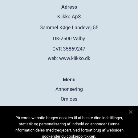
Adress
web:
www.klikko.dk
Menu
Annonsering
Om oss
Cookies
På vores website bruges cookies til at huske dine indstillinger,
Kontakta oss
statistik og personalisering af indhold og annoncer. Denne
Sitemap
information deles med tredjepart. Ved fortsat brug af websiden
godkender du cookiepolitikken.