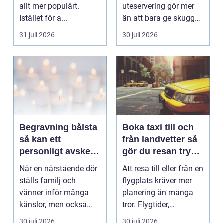
allt mer populärt.
uteservering gör mer
Istället för a...
än att bara ge skugga.
Det påverkar hur länge
31 juli 2026
30 juli 2026
gäs...
Begravning bålsta
Boka taxi till och
så kan ett
från landvetter så
personligt avsked
gör du resan trygg
formas
och smidig
När en närstående dör
Att resa till eller från en
ställs familj och
flygplats kräver mer
vänner inför många
planering än många
känslor, men också
tror. Flygtider,
praktiska beslut. En b...
packning, säker...
30 juli 2026
30 juli 2026