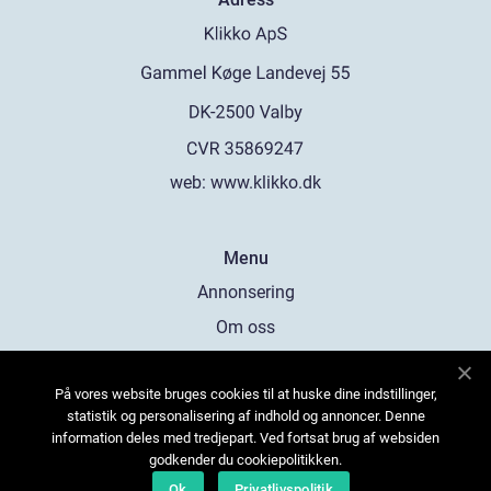
web:
www.klikko.dk
Menu
Annonsering
Om oss
Cookies
På vores website bruges cookies til at huske dine indstillinger,
Kontakta oss
statistik og personalisering af indhold og annoncer. Denne
Sitemap
information deles med tredjepart. Ved fortsat brug af websiden
godkender du cookiepolitikken.
Ok
Privatlivspolitik