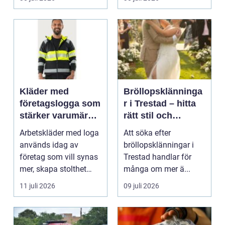
Kläder med
Bröllopsklänninga
företagslogga som
r i Trestad – hitta
stärker varumärket
rätt stil och
varje dag
passform inför den
Arbetskläder med loga
Att söka efter
stora dagen
används idag av
bröllopsklänningar i
företag som vill synas
Trestad handlar för
mer, skapa stolthet
många om mer ä...
inte...
11 juli 2026
09 juli 2026