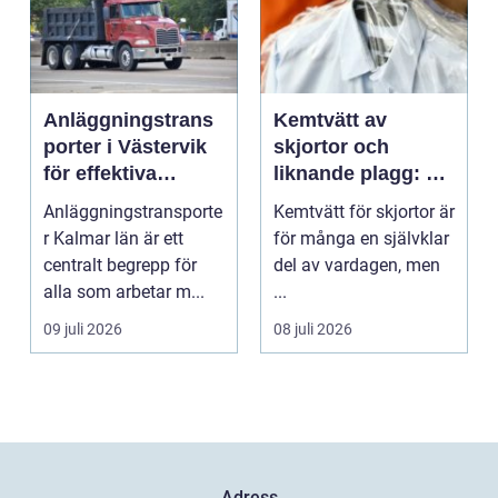
Anläggningstrans
Kemtvätt av
porter i Västervik
skjortor och
för effektiva
liknande plagg: Så
byggprojekt
fungerar
Anläggningstransporte
Kemtvätt för skjortor är
professionell
r Kalmar län är ett
för många en självklar
klädvård i
centralt begrepp för
del av vardagen, men
praktiken
alla som arbetar m...
...
09 juli 2026
08 juli 2026
Adress