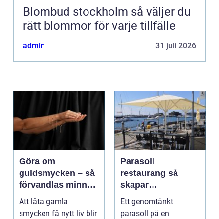
Blombud stockholm så väljer du
rätt blommor för varje tillfälle
admin
31 juli 2026
Göra om
Parasoll
guldsmycken – så
restaurang så
förvandlas minnen
skapar
till nya favoriter
uteserveringen rätt
Att låta gamla
Ett genomtänkt
känsla året runt
smycken få nytt liv blir
parasoll på en