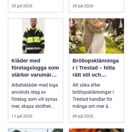
praktiska beslut. En b...
packning, säker...
30 juli 2026
30 juli 2026
Kläder med
Bröllopsklänninga
företagslogga som
r i Trestad – hitta
stärker varumärket
rätt stil och
varje dag
passform inför den
Arbetskläder med loga
Att söka efter
stora dagen
används idag av
bröllopsklänningar i
företag som vill synas
Trestad handlar för
mer, skapa stolthet
många om mer ä...
inte...
11 juli 2026
09 juli 2026