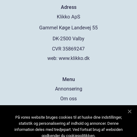
Adress
web:
www.klikko.dk
Menu
Annonsering
Om oss
Cookies
På vores website bruges cookies til at huske dine indstillinger,
Kontakta oss
statistik og personalisering af indhold og annoncer. Denne
Sitemap
information deles med tredjepart. Ved fortsat brug af websiden
godkender du cookiepolitikken.