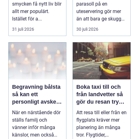
känsla året runt
smycken få nytt liv blir
parasoll på en
allt mer populärt.
uteservering gör mer
Istället för a...
än att bara ge skugga.
Det påverkar hur länge
31 juli 2026
30 juli 2026
gäs...
Begravning bålsta
Boka taxi till och
så kan ett
från landvetter så
personligt avsked
gör du resan trygg
formas
och smidig
När en närstående dör
Att resa till eller från en
ställs familj och
flygplats kräver mer
vänner inför många
planering än många
känslor, men också
tror. Flygtider,