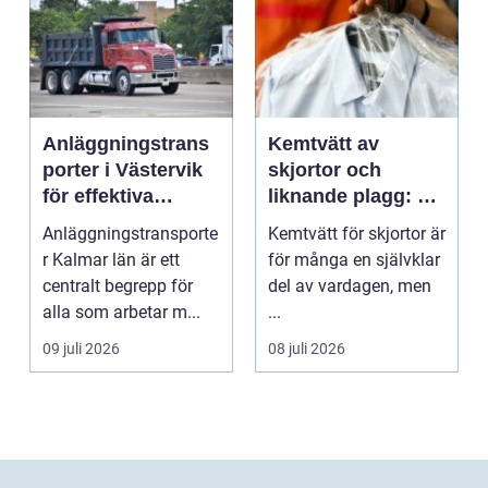
Anläggningstrans
Kemtvätt av
porter i Västervik
skjortor och
för effektiva
liknande plagg: Så
byggprojekt
fungerar
Anläggningstransporte
Kemtvätt för skjortor är
professionell
r Kalmar län är ett
för många en självklar
klädvård i
centralt begrepp för
del av vardagen, men
praktiken
alla som arbetar m...
...
09 juli 2026
08 juli 2026