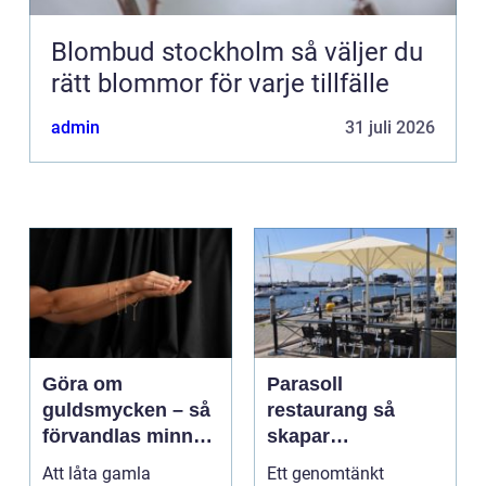
Blombud stockholm så väljer du
rätt blommor för varje tillfälle
admin
31 juli 2026
Göra om
Parasoll
guldsmycken – så
restaurang så
förvandlas minnen
skapar
till nya favoriter
uteserveringen rätt
Att låta gamla
Ett genomtänkt