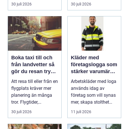
Det påverkar hur länge
praktiska beslut. En b...
30 juli 2026
30 juli 2026
gäs...
Boka taxi till och
Kläder med
från landvetter så
företagslogga som
gör du resan trygg
stärker varumärket
och smidig
varje dag
Att resa till eller från en
Arbetskläder med loga
flygplats kräver mer
används idag av
planering än många
företag som vill synas
tror. Flygtider,
mer, skapa stolthet
packning, säker...
inte...
30 juli 2026
11 juli 2026