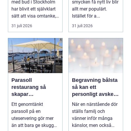
med bud i Stockholm
smycken få nytt liv blir
har blivit ett självklart
allt mer populärt.
sätt att visa omtanke,
Istället för a...
fira stora h...
31 juli 2026
31 juli 2026
Parasoll
Begravning bålsta
restaurang så
så kan ett
skapar
personligt avsked
uteserveringen rätt
formas
Ett genomtänkt
När en närstående dör
känsla året runt
parasoll på en
ställs familj och
uteservering gör mer
vänner inför många
än att bara ge skugga.
känslor, men också