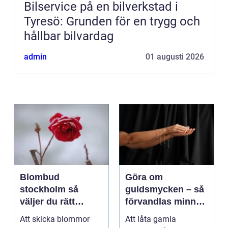
Bilservice på en bilverkstad i
Tyresö: Grunden för en trygg och
hållbar bilvardag
admin
01 augusti 2026
Blombud
Göra om
stockholm så
guldsmycken – så
väljer du rätt
förvandlas minnen
blommor för varje
till nya favoriter
Att skicka blommor
Att låta gamla
tillfälle