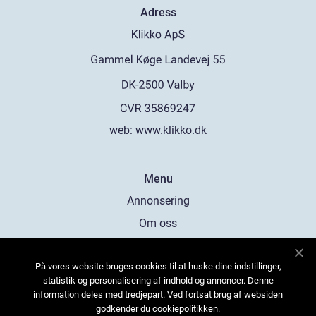
Adress
web:
www.klikko.dk
Menu
Annonsering
Om oss
Cookies
På vores website bruges cookies til at huske dine indstillinger,
Kontakta oss
statistik og personalisering af indhold og annoncer. Denne
Sitemap
information deles med tredjepart. Ved fortsat brug af websiden
godkender du cookiepolitikken.