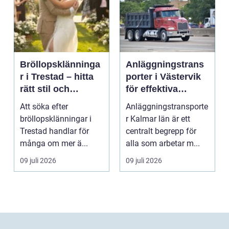
Bröllopsklänninga
Anläggningstrans
r i Trestad – hitta
porter i Västervik
rätt stil och
för effektiva
passform inför den
byggprojekt
Att söka efter
Anläggningstransporte
stora dagen
bröllopsklänningar i
r Kalmar län är ett
Trestad handlar för
centralt begrepp för
många om mer ä...
alla som arbetar m...
09 juli 2026
09 juli 2026