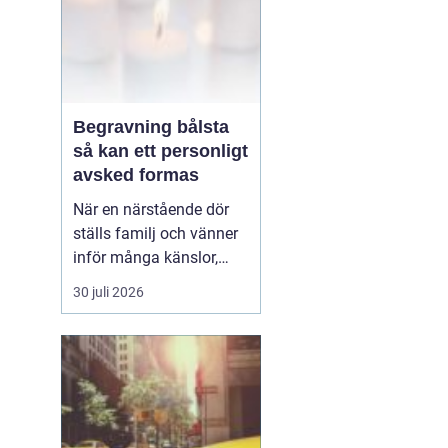
Begravning bålsta
så kan ett personligt
avsked formas
När en närstående dör
ställs familj och vänner
inför många känslor,
men också praktiska
30 juli 2026
beslut.
En begravning
Bålsta innebär
ofta en
ceremoni i någon av
Håbo församlings kyrkor
eller ka...