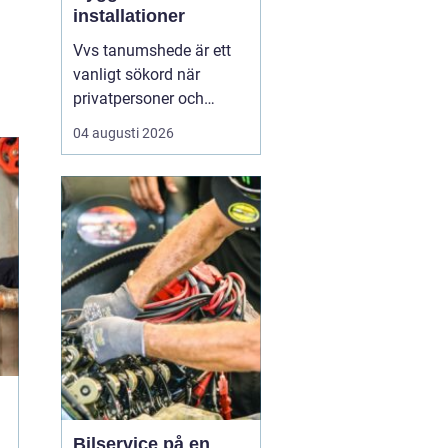
installationer
Vvs tanumshede är ett
vanligt sökord när
privatpersoner och
företag behöver hjälp
04 augusti 2026
med värme, vatten och
sanitet i norra bohuslän.
Många undrar vad som
skiljer en seriös vvs
partner från en tillfällig
lösning, hur en
installation bör gå till
och vilka...
Bilservice på en