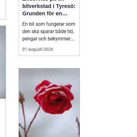
bilverkstad i Tyresö:
Grunden för en
trygg och hållbar
En bil som fungerar som
bilvardag
den ska sparar både tid,
pengar och bekymmer.
För många förare blir
01 augusti 2026
servicefrågan ändå
något som skjuts upp
tills en varningslampa
börjar lysa eller ett ljud
känns fel. Ge...