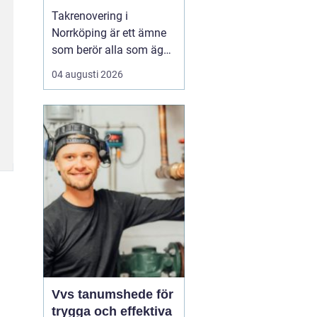
Takrenovering i
Norrköping är ett ämne
som berör alla som äger
hus, radhus eller
04 augusti 2026
flerfamiljshus i området.
Taket är husets
viktigaste skydd mot
regn, snö och fukt, och
en i tid genomförd
renovering kan sp...
Vvs tanumshede för
trygga och effektiva