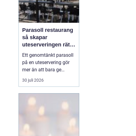
Parasoll restaurang
så skapar
uteserveringen rätt
känsla året runt
Ett genomtänkt parasoll
på en uteservering gör
mer än att bara ge
skugga. Det påverkar hur
30 juli 2026
länge gästerna stannar,
hur mycket de beställer
och om de väljer att
komma tillbaka. När
kraven på komfort,
hållbarhet och design
ökar, blir valet av
parasoll ...