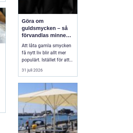
Göra om
guldsmycken – så
förvandlas minnen
till nya favoriter
Att låta gamla smycken
få nytt liv blir allt mer
populärt. Istället för att
låta arvegods ligga i en
31 juli 2026
låda kan de formas om
till något som både
passar stilen i dag och
bär med sig historien.
N&au...