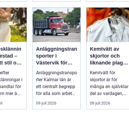
psklännin
Anläggningstran
Kemtvätt av
restad –
sporter i
skjortor och
tt stil och
Västervik för
liknande plagg:
rm inför
effektiva
Så fungerar
efter
Anläggningstranspo
Kemtvätt för
ora dagen
byggprojekt
professionell
klänningar i
rter Kalmar län är
skjortor är för
klädvård i
handlar för
ett centralt begrepp
många en självklar
praktiken
m mer ä...
för alla som arbetar
del av vardagen,
m...
men ...
26
09 juli 2026
08 juli 2026