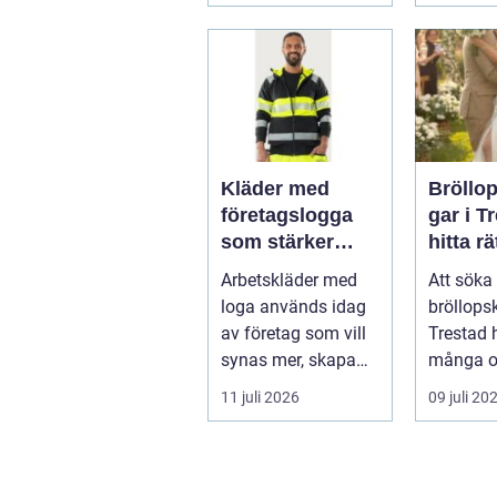
gäs...
Kläder med
Bröllo
företagslogga
gar i T
som stärker
hitta rä
varumärket
passfo
Arbetskläder med
Att söka 
varje dag
den st
loga används idag
bröllops
av företag som vill
Trestad 
synas mer, skapa
många o
stolthet inte...
11 juli 2026
09 juli 20