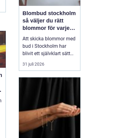
Blombud stockholm
så väljer du rätt
blommor för varje
tillfälle
Att skicka blommor med
bud i Stockholm har
blivit ett självklart sätt
att visa omtanke, fira
31 juli 2026
stora händelser eller
h
säga sådant som är
svårt att formulera i ord.
En bukett kan skapa
glädje på några
n
sekunder, oavsett om
mottagaren befinner sig
på konto...