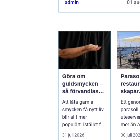
admin
01 au
Göra om
Parasol
guldsmycken –
restaura
så förvandlas
skapar
minnen till nya
uteser
Att låta gamla
Ett geno
favoriter
rätt kä
smycken få nytt liv
parasoll
runt
blir allt mer
uteserve
populärt. Istället för
mer än a
a...
skugga. 
31 juli 2026
30 juli 20
påverkar