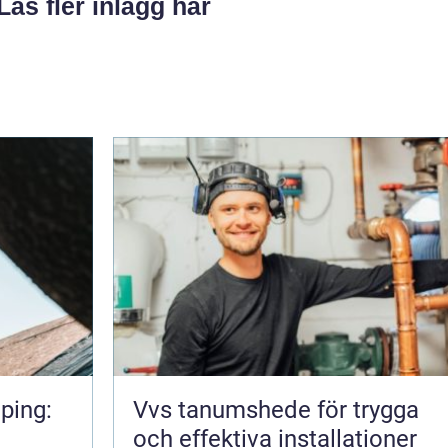
Läs fler inlägg här
ping:
Vvs tanumshede för trygga
och effektiva installationer