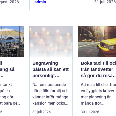
gusti 2026
admin
31 juli 2026
l
Begravning
Boka taxi till oc
ng så
bålsta så kan ett
från landvetter
personligt
så gör du resan
veringen
avsked formas
trygg och
mtänkt
När en närstående
Att resa till eller frå
nsla året
smidig
 på en
dör ställs familj och
en flygplats kräver
ring gör
vänner inför många
mer planering än
tt bara ge
känslor, men också
många tror.
Det
praktiska beslut. En
Flygtider, packning,
26
30 juli 2026
30 juli 2026
 hur länge
b...
säker...