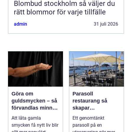
Blombud stockholm så väljer du
rätt blommor för varje tillfälle
admin
31 juli 2026
Göra om
Parasoll
guldsmycken – så
restaurang så
förvandlas minnen
skapar
till nya favoriter
uteserveringen rätt
Att låta gamla
Ett genomtänkt
känsla året runt
smycken få nytt liv blir
parasoll på en