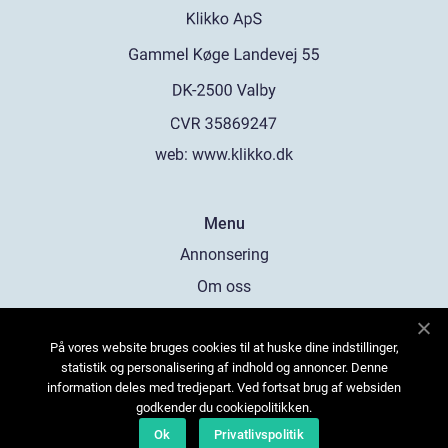
web:
www.klikko.dk
Menu
Annonsering
Om oss
Cookies
På vores website bruges cookies til at huske dine indstillinger,
Kontakta oss
statistik og personalisering af indhold og annoncer. Denne
Sitemap
information deles med tredjepart. Ved fortsat brug af websiden
godkender du cookiepolitikken.
Ok
Privatlivspolitik