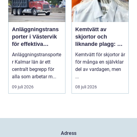
Anläggningstrans
Kemtvätt av
porter i Västervik
skjortor och
för effektiva
liknande plagg: Så
byggprojekt
fungerar
Anläggningstransporte
Kemtvätt för skjortor är
professionell
r Kalmar län är ett
för många en självklar
klädvård i
centralt begrepp för
del av vardagen, men
praktiken
alla som arbetar m...
...
09 juli 2026
08 juli 2026
Adress