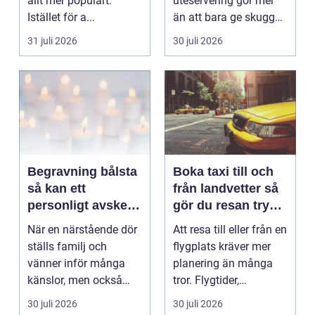
allt mer populärt.
uteservering gör mer
Istället för a...
än att bara ge skugga.
Det påverkar hur länge
31 juli 2026
30 juli 2026
gäs...
Begravning bålsta
Boka taxi till och
så kan ett
från landvetter så
personligt avsked
gör du resan trygg
formas
och smidig
När en närstående dör
Att resa till eller från en
ställs familj och
flygplats kräver mer
vänner inför många
planering än många
känslor, men också
tror. Flygtider,
praktiska beslut. En b...
packning, säker...
30 juli 2026
30 juli 2026