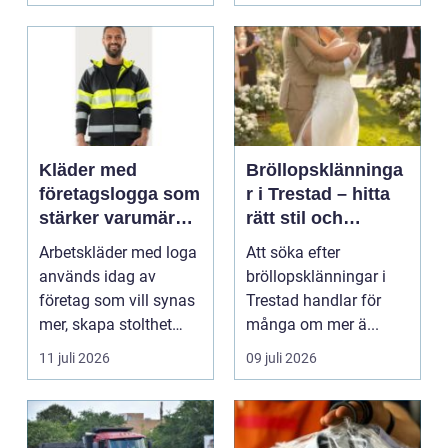
Kläder med
Bröllopsklänninga
företagslogga som
r i Trestad – hitta
stärker varumärket
rätt stil och
varje dag
passform inför den
Arbetskläder med loga
Att söka efter
stora dagen
används idag av
bröllopsklänningar i
företag som vill synas
Trestad handlar för
mer, skapa stolthet
många om mer ä...
inte...
11 juli 2026
09 juli 2026