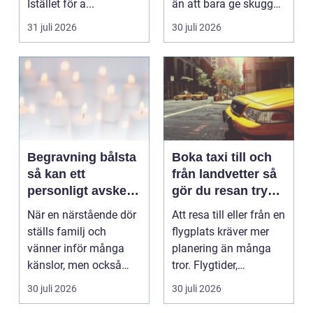
Istället för a...
än att bara ge skugga.
Det påverkar hur länge
31 juli 2026
30 juli 2026
gäs...
Begravning bålsta
Boka taxi till och
så kan ett
från landvetter så
personligt avsked
gör du resan trygg
formas
och smidig
När en närstående dör
Att resa till eller från en
ställs familj och
flygplats kräver mer
vänner inför många
planering än många
känslor, men också
tror. Flygtider,
praktiska beslut. En b...
packning, säker...
30 juli 2026
30 juli 2026