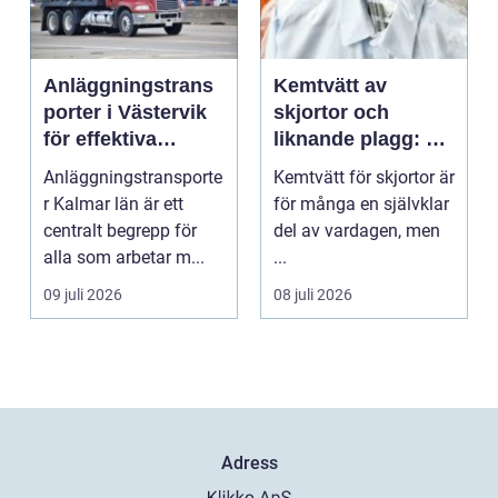
Anläggningstrans
Kemtvätt av
porter i Västervik
skjortor och
för effektiva
liknande plagg: Så
byggprojekt
fungerar
Anläggningstransporte
Kemtvätt för skjortor är
professionell
r Kalmar län är ett
för många en självklar
klädvård i
centralt begrepp för
del av vardagen, men
praktiken
alla som arbetar m...
...
09 juli 2026
08 juli 2026
Adress