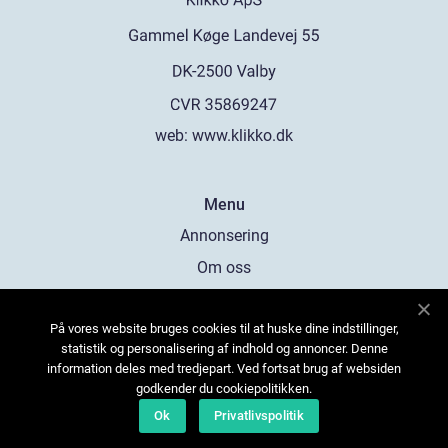
web:
www.klikko.dk
Menu
Annonsering
Om oss
Cookies
På vores website bruges cookies til at huske dine indstillinger,
Kontakta oss
statistik og personalisering af indhold og annoncer. Denne
Sitemap
information deles med tredjepart. Ved fortsat brug af websiden
godkender du cookiepolitikken.
Ok
Privatlivspolitik