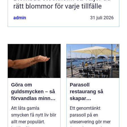
rätt blommor för varje tillfälle
admin
31 juli 2026
Göra om
Parasoll
guldsmycken – så
restaurang så
förvandlas minnen
skapar
till nya favoriter
uteserveringen rätt
Att låta gamla
Ett genomtänkt
känsla året runt
smycken få nytt liv blir
parasoll på en
allt mer populärt.
uteservering gör mer