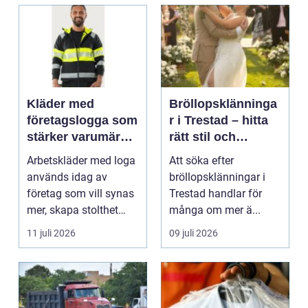
Kläder med
Bröllopsklänninga
företagslogga som
r i Trestad – hitta
stärker varumärket
rätt stil och
varje dag
passform inför den
Arbetskläder med loga
Att söka efter
stora dagen
används idag av
bröllopsklänningar i
företag som vill synas
Trestad handlar för
mer, skapa stolthet
många om mer ä...
inte...
11 juli 2026
09 juli 2026