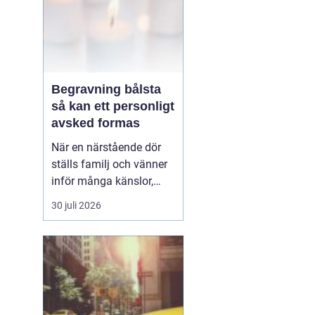
Begravning bålsta
så kan ett personligt
avsked formas
När en närstående dör
ställs familj och vänner
inför många känslor,
men också praktiska
30 juli 2026
beslut.
En begravning
Bålsta innebär
ofta en
ceremoni i någon av
Håbo församlings kyrkor
eller ka...