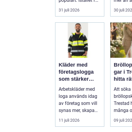
populärt. Istället för
mer än a
a...
skugga. 
31 juli 2026
30 juli 20
påverkar
gäs...
Kläder med
Bröllo
företagslogga
gar i T
som stärker
hitta rä
varumärket
passfo
Arbetskläder med
Att söka 
varje dag
den st
loga används idag
bröllops
av företag som vill
Trestad 
synas mer, skapa
många o
stolthet inte...
11 juli 2026
09 juli 20