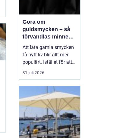
Göra om
guldsmycken – så
förvandlas minnen
till nya favoriter
Att låta gamla smycken
få nytt liv blir allt mer
populärt. Istället för att
låta arvegods ligga i en
31 juli 2026
låda kan de formas om
till något som både
passar stilen i dag och
bär med sig historien.
N&au...