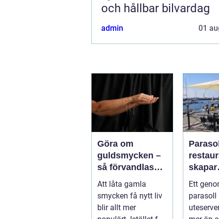
och hållbar bilvardag
admin
01 au
Göra om
Parasol
guldsmycken –
restaura
så förvandlas
skapar
minnen till nya
uteser
Att låta gamla
Ett geno
favoriter
rätt kä
smycken få nytt liv
parasoll
runt
blir allt mer
uteserve