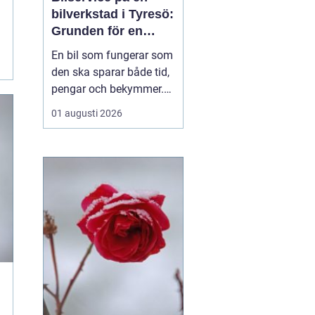
bilverkstad i Tyresö:
Grunden för en
trygg och hållbar
En bil som fungerar som
bilvardag
den ska sparar både tid,
pengar och bekymmer.
För många förare blir
01 augusti 2026
servicefrågan ändå
något som skjuts upp
tills en varningslampa
börjar lysa eller ett ljud
känns fel. Ge...