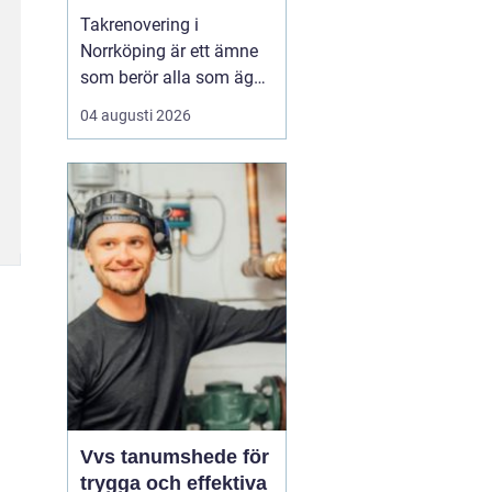
Takrenovering i
Norrköping är ett ämne
som berör alla som äger
hus, radhus eller
04 augusti 2026
flerfamiljshus i området.
Taket är husets
viktigaste skydd mot
regn, snö och fukt, och
en i tid genomförd
renovering kan sp...
Vvs tanumshede för
trygga och effektiva