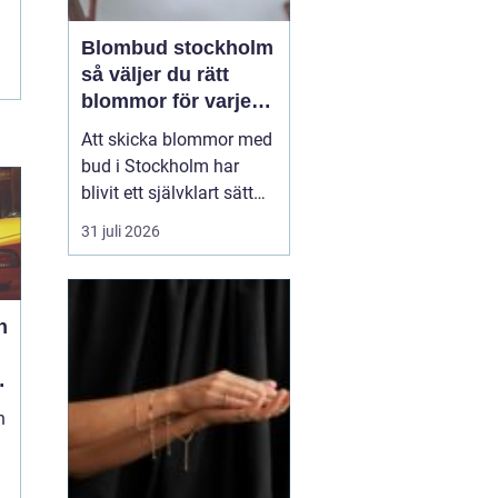
Blombud stockholm
så väljer du rätt
blommor för varje
tillfälle
Att skicka blommor med
bud i Stockholm har
blivit ett självklart sätt
att visa omtanke, fira
31 juli 2026
stora händelser eller
säga sådant som är
svårt att formulera i ord.
h
En bukett kan skapa
glädje på några
sekunder, oavsett om
mottagaren befinner sig
n
på konto...