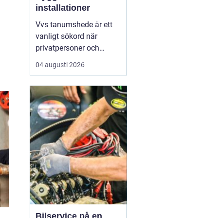
installationer
Vvs tanumshede är ett
vanligt sökord när
privatpersoner och
företag behöver hjälp
04 augusti 2026
med värme, vatten och
sanitet i norra bohuslän.
Många undrar vad som
skiljer en seriös vvs
partner från en tillfällig
lösning, hur en
installation bör gå till
och vilka...
Bilservice på en