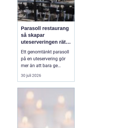
Parasoll restaurang
så skapar
uteserveringen rätt
känsla året runt
Ett genomtänkt parasoll
på en uteservering gör
mer än att bara ge
skugga. Det påverkar hur
30 juli 2026
länge gästerna stannar,
hur mycket de beställer
och om de väljer att
komma tillbaka. När
kraven på komfort,
hållbarhet och design
ökar, blir valet av
parasoll ...