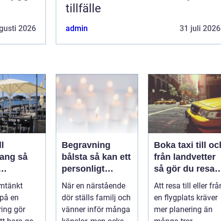
tillfälle
gusti 2026
admin
31 juli 2026
l
Begravning
Boka taxi till oc
ng så
bålsta så kan ett
från landvetter
personligt
så gör du resan
veringen
avsked formas
trygg och
mtänkt
När en närstående
Att resa till eller frå
nsla året
smidig
 på en
dör ställs familj och
en flygplats kräver
ring gör
vänner inför många
mer planering än