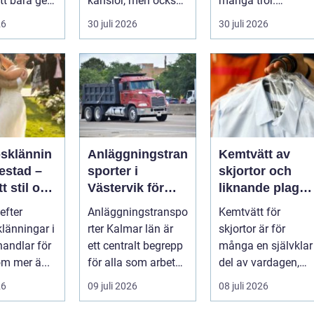
tt bara ge
känslor, men också
många tror.
Det
praktiska beslut. En
Flygtider, packning,
26
30 juli 2026
30 juli 2026
 hur länge
b...
säker...
psklännin
Anläggningstran
Kemtvätt av
restad –
sporter i
skjortor och
tt stil och
Västervik för
liknande plagg:
rm inför
effektiva
Så fungerar
efter
Anläggningstranspo
Kemtvätt för
ora dagen
byggprojekt
professionell
klänningar i
rter Kalmar län är
skjortor är för
klädvård i
handlar för
ett centralt begrepp
många en självklar
praktiken
m mer ä...
för alla som arbetar
del av vardagen,
m...
men ...
26
09 juli 2026
08 juli 2026