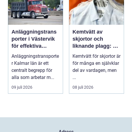
Anläggningstrans
Kemtvätt av
porter i Västervik
skjortor och
för effektiva
liknande plagg: Så
byggprojekt
fungerar
Anläggningstransporte
Kemtvätt för skjortor är
professionell
r Kalmar län är ett
för många en självklar
klädvård i
centralt begrepp för
del av vardagen, men
praktiken
alla som arbetar m...
...
09 juli 2026
08 juli 2026
Adress