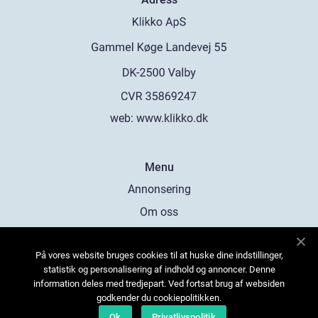
web:
www.klikko.dk
Menu
Annonsering
Om oss
Cookies
På vores website bruges cookies til at huske dine indstillinger,
Kontakta oss
statistik og personalisering af indhold og annoncer. Denne
Sitemap
information deles med tredjepart. Ved fortsat brug af websiden
godkender du cookiepolitikken.
Ok
Privatlivspolitik