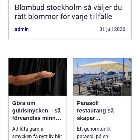
Blombud stockholm så väljer du
rätt blommor för varje tillfälle
admin
31 juli 2026
Göra om
Parasoll
guldsmycken – så
restaurang så
förvandlas minnen
skapar
till nya favoriter
uteserveringen rätt
Att låta gamla
Ett genomtänkt
känsla året runt
smycken få nytt liv blir
parasoll på en