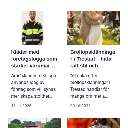
Kläder med
Bröllopsklänninga
företagslogga som
r i Trestad – hitta
stärker varumärket
rätt stil och
varje dag
passform inför den
Arbetskläder med loga
Att söka efter
stora dagen
används idag av
bröllopsklänningar i
företag som vill synas
Trestad handlar för
mer, skapa stolthet
många om mer ä...
inte...
11 juli 2026
09 juli 2026