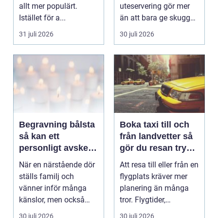
allt mer populärt.
uteservering gör mer
Istället för a...
än att bara ge skugga.
Det påverkar hur länge
31 juli 2026
30 juli 2026
gäs...
Begravning bålsta
Boka taxi till och
så kan ett
från landvetter så
personligt avsked
gör du resan trygg
formas
och smidig
När en närstående dör
Att resa till eller från en
ställs familj och
flygplats kräver mer
vänner inför många
planering än många
känslor, men också
tror. Flygtider,
praktiska beslut. En b...
packning, säker...
30 juli 2026
30 juli 2026