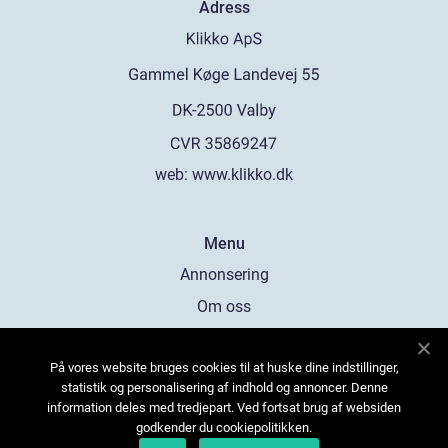
Adress
web:
www.klikko.dk
Menu
Annonsering
Om oss
Cookies
På vores website bruges cookies til at huske dine indstillinger,
Kontakta oss
statistik og personalisering af indhold og annoncer. Denne
Sitemap
information deles med tredjepart. Ved fortsat brug af websiden
godkender du cookiepolitikken.