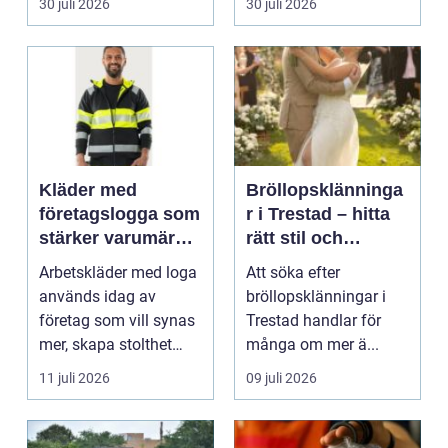
30 juli 2026
30 juli 2026
Kläder med
Bröllopsklänninga
företagslogga som
r i Trestad – hitta
stärker varumärket
rätt stil och
varje dag
passform inför den
Arbetskläder med loga
Att söka efter
stora dagen
används idag av
bröllopsklänningar i
företag som vill synas
Trestad handlar för
mer, skapa stolthet
många om mer ä...
inte...
11 juli 2026
09 juli 2026