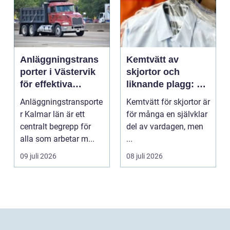
Anläggningstrans
Kemtvätt av
porter i Västervik
skjortor och
för effektiva
liknande plagg: Så
byggprojekt
fungerar
Anläggningstransporte
Kemtvätt för skjortor är
professionell
r Kalmar län är ett
för många en självklar
klädvård i
centralt begrepp för
del av vardagen, men
praktiken
alla som arbetar m...
...
09 juli 2026
08 juli 2026