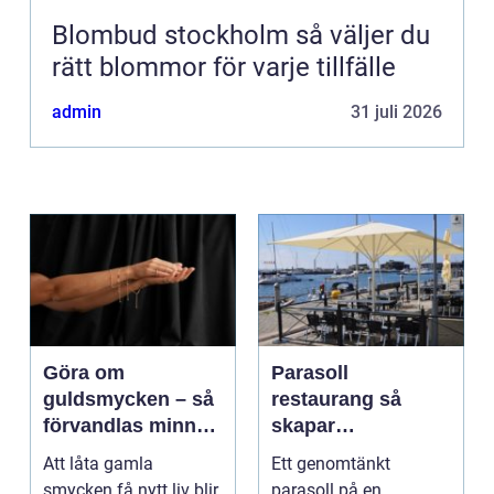
Blombud stockholm så väljer du
rätt blommor för varje tillfälle
admin
31 juli 2026
Göra om
Parasoll
guldsmycken – så
restaurang så
förvandlas minnen
skapar
till nya favoriter
uteserveringen rätt
Att låta gamla
Ett genomtänkt
känsla året runt
smycken få nytt liv blir
parasoll på en