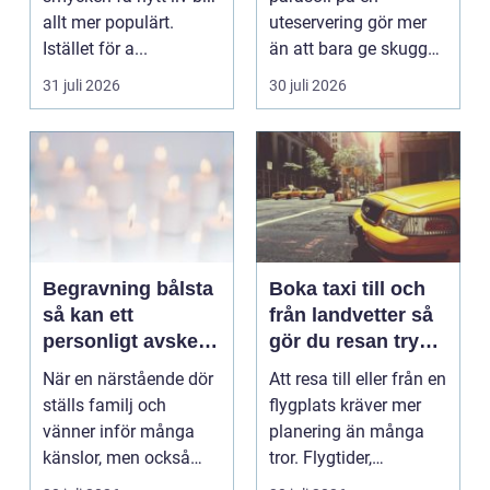
allt mer populärt.
uteservering gör mer
Istället för a...
än att bara ge skugga.
Det påverkar hur länge
31 juli 2026
30 juli 2026
gäs...
Begravning bålsta
Boka taxi till och
så kan ett
från landvetter så
personligt avsked
gör du resan trygg
formas
och smidig
När en närstående dör
Att resa till eller från en
ställs familj och
flygplats kräver mer
vänner inför många
planering än många
känslor, men också
tror. Flygtider,
praktiska beslut. En b...
packning, säker...