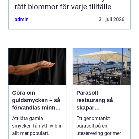
rätt blommor för varje tillfälle
admin
31 juli 2026
Göra om
Parasoll
guldsmycken – så
restaurang så
förvandlas minnen
skapar
till nya favoriter
uteserveringen rätt
Att låta gamla
Ett genomtänkt
känsla året runt
smycken få nytt liv blir
parasoll på en
allt mer populärt.
uteservering gör mer