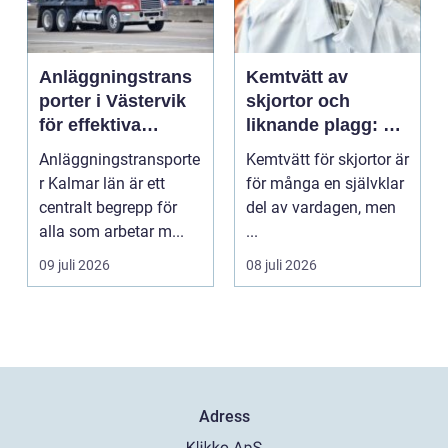
Anläggningstrans
Kemtvätt av
porter i Västervik
skjortor och
för effektiva
liknande plagg: Så
byggprojekt
fungerar
Anläggningstransporte
Kemtvätt för skjortor är
professionell
r Kalmar län är ett
för många en självklar
klädvård i
centralt begrepp för
del av vardagen, men
praktiken
alla som arbetar m...
...
09 juli 2026
08 juli 2026
Adress