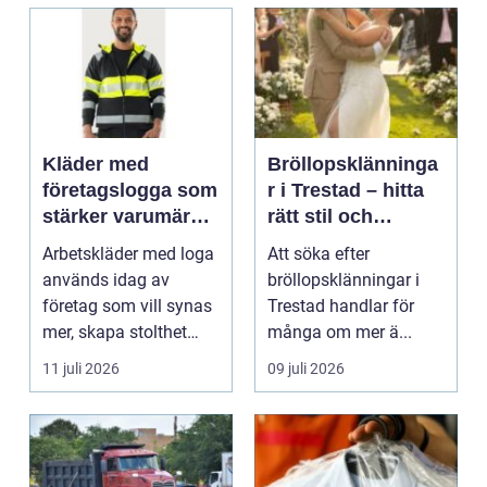
Kläder med
Bröllopsklänninga
företagslogga som
r i Trestad – hitta
stärker varumärket
rätt stil och
varje dag
passform inför den
Arbetskläder med loga
Att söka efter
stora dagen
används idag av
bröllopsklänningar i
företag som vill synas
Trestad handlar för
mer, skapa stolthet
många om mer ä...
inte...
11 juli 2026
09 juli 2026