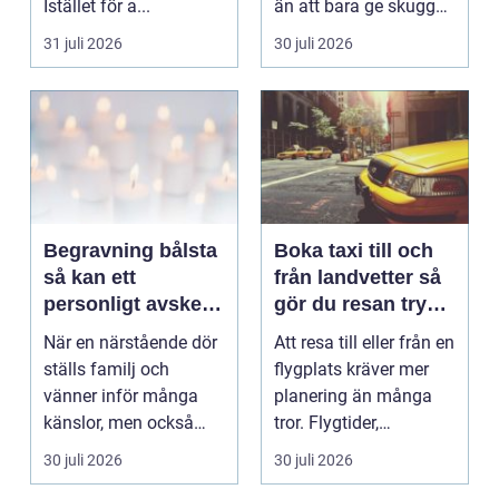
Istället för a...
än att bara ge skugga.
Det påverkar hur länge
31 juli 2026
30 juli 2026
gäs...
Begravning bålsta
Boka taxi till och
så kan ett
från landvetter så
personligt avsked
gör du resan trygg
formas
och smidig
När en närstående dör
Att resa till eller från en
ställs familj och
flygplats kräver mer
vänner inför många
planering än många
känslor, men också
tror. Flygtider,
praktiska beslut. En b...
packning, säker...
30 juli 2026
30 juli 2026