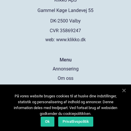
web:
www.klikko.dk
Menu
Annonsering
Om oss
Cookies
På vores website bruges cookies til at huske dine indstillinger,
Kontakta oss
statistik og personalisering af indhold og annoncer. Denne
Sitemap
information deles med tredjepart. Ved fortsat brug af websiden
godkender du cookiepolitikken.
Ok
Privatlivspolitik