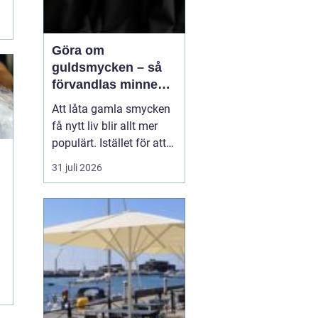
Göra om
guldsmycken – så
förvandlas minnen
till nya favoriter
Att låta gamla smycken
få nytt liv blir allt mer
populärt. Istället för att
låta arvegods ligga i en
31 juli 2026
låda kan de formas om
till något som både
passar stilen i dag och
bär med sig historien.
N&au...