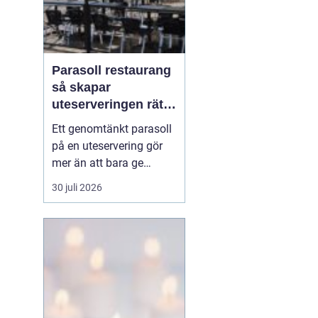
Parasoll restaurang
så skapar
uteserveringen rätt
känsla året runt
Ett genomtänkt parasoll
på en uteservering gör
mer än att bara ge
skugga. Det påverkar hur
30 juli 2026
länge gästerna stannar,
hur mycket de beställer
och om de väljer att
komma tillbaka. När
kraven på komfort,
hållbarhet och design
ökar, blir valet av
parasoll ...