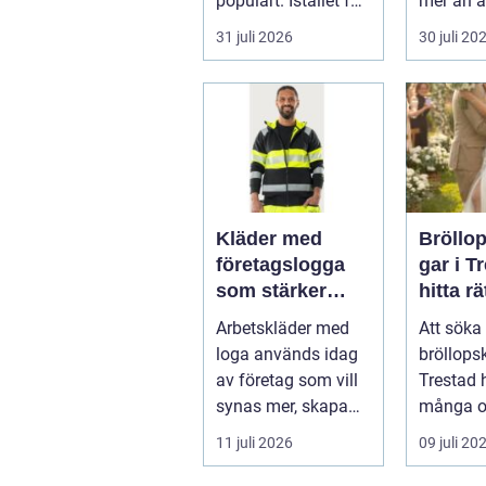
populärt. Istället för
mer än a
a...
skugga. 
31 juli 2026
30 juli 20
påverkar
gäs...
Kläder med
Bröllo
företagslogga
gar i T
som stärker
hitta rä
varumärket
passfo
Arbetskläder med
Att söka 
varje dag
den st
loga används idag
bröllops
av företag som vill
Trestad 
synas mer, skapa
många o
stolthet inte...
11 juli 2026
09 juli 20