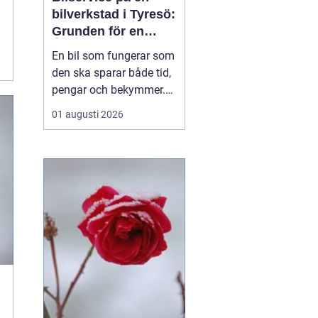
bilverkstad i Tyresö:
Grunden för en
trygg och hållbar
En bil som fungerar som
bilvardag
den ska sparar både tid,
pengar och bekymmer.
För många förare blir
01 augusti 2026
servicefrågan ändå
något som skjuts upp
tills en varningslampa
börjar lysa eller ett ljud
känns fel. Ge...