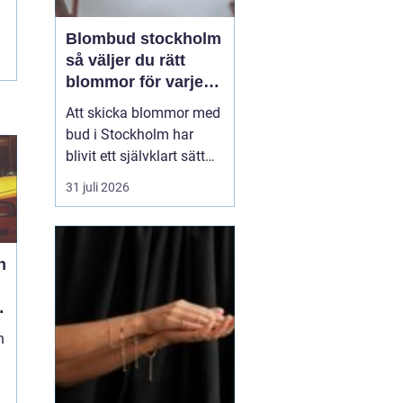
Blombud stockholm
så väljer du rätt
blommor för varje
tillfälle
Att skicka blommor med
bud i Stockholm har
blivit ett självklart sätt
att visa omtanke, fira
31 juli 2026
stora händelser eller
säga sådant som är
svårt att formulera i ord.
h
En bukett kan skapa
glädje på några
sekunder, oavsett om
mottagaren befinner sig
n
på konto...