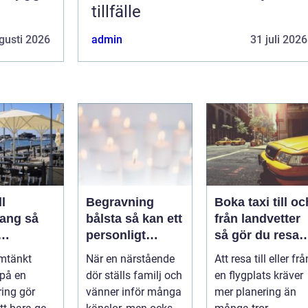
tillfälle
gusti 2026
admin
31 juli 2026
l
Begravning
Boka taxi till oc
ng så
bålsta så kan ett
från landvetter
personligt
så gör du resan
veringen
avsked formas
trygg och
mtänkt
När en närstående
Att resa till eller frå
nsla året
smidig
 på en
dör ställs familj och
en flygplats kräver
ring gör
vänner inför många
mer planering än