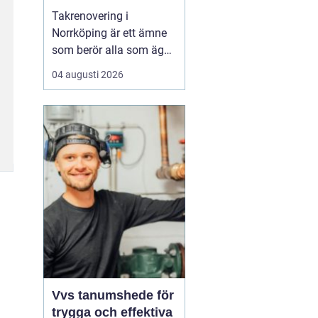
Takrenovering i
Norrköping är ett ämne
som berör alla som äger
hus, radhus eller
04 augusti 2026
flerfamiljshus i området.
Taket är husets
viktigaste skydd mot
regn, snö och fukt, och
en i tid genomförd
renovering kan sp...
Vvs tanumshede för
trygga och effektiva