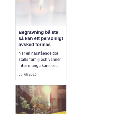
Begravning bålsta
så kan ett personligt
avsked formas
När en närstående dör
ställs familj och vänner
inför många känslor,
men också praktiska
30 juli 2026
beslut.
En begravning
Bålsta innebär
ofta en
ceremoni i någon av
Håbo församlings kyrkor
eller ka...