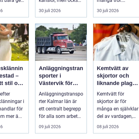
tt bara ge
känslor, men också
många tror.
Det
praktiska beslut. En
Flygtider, packning,
26
30 juli 2026
30 juli 2026
 hur länge
b...
säker...
psklännin
Anläggningstran
Kemtvätt av
restad –
sporter i
skjortor och
tt stil och
Västervik för
liknande plagg:
rm inför
effektiva
Så fungerar
efter
Anläggningstranspo
Kemtvätt för
ora dagen
byggprojekt
professionell
klänningar i
rter Kalmar län är
skjortor är för
klädvård i
handlar för
ett centralt begrepp
många en självklar
praktiken
m mer ä...
för alla som arbetar
del av vardagen,
m...
men ...
26
09 juli 2026
08 juli 2026