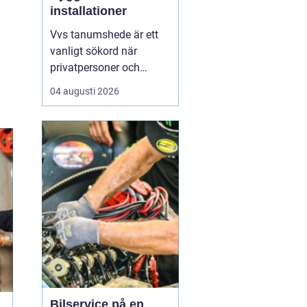
installationer
Vvs tanumshede är ett
vanligt sökord när
privatpersoner och
företag behöver hjälp
04 augusti 2026
med värme, vatten och
sanitet i norra bohuslän.
Många undrar vad som
skiljer en seriös vvs
partner från en tillfällig
lösning, hur en
installation bör gå till
och vilka...
Bilservice på en