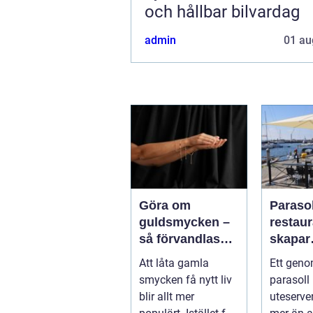
och hållbar bilvardag
admin
01 au
Göra om
Parasol
guldsmycken –
restaura
så förvandlas
skapar
minnen till nya
uteser
Att låta gamla
Ett geno
favoriter
rätt kä
smycken få nytt liv
parasoll
runt
blir allt mer
uteserve