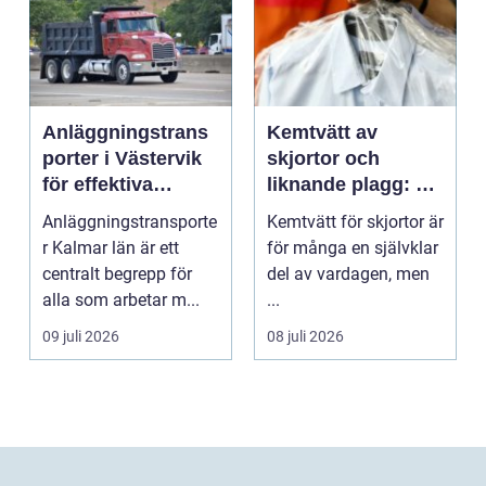
Anläggningstrans
Kemtvätt av
porter i Västervik
skjortor och
för effektiva
liknande plagg: Så
byggprojekt
fungerar
Anläggningstransporte
Kemtvätt för skjortor är
professionell
r Kalmar län är ett
för många en självklar
klädvård i
centralt begrepp för
del av vardagen, men
praktiken
alla som arbetar m...
...
09 juli 2026
08 juli 2026