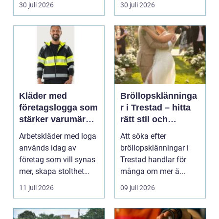
praktiska beslut. En b...
packning, säker...
30 juli 2026
30 juli 2026
Kläder med
Bröllopsklänninga
företagslogga som
r i Trestad – hitta
stärker varumärket
rätt stil och
varje dag
passform inför den
Arbetskläder med loga
Att söka efter
stora dagen
används idag av
bröllopsklänningar i
företag som vill synas
Trestad handlar för
mer, skapa stolthet
många om mer ä...
inte...
11 juli 2026
09 juli 2026