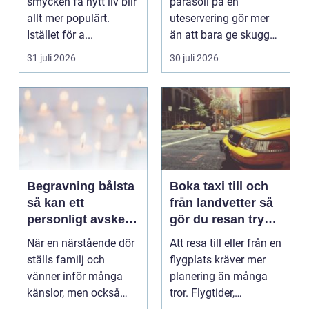
smycken få nytt liv blir
parasoll på en
allt mer populärt.
uteservering gör mer
Istället för a...
än att bara ge skugga.
Det påverkar hur länge
31 juli 2026
30 juli 2026
gäs...
Begravning bålsta
Boka taxi till och
så kan ett
från landvetter så
personligt avsked
gör du resan trygg
formas
och smidig
När en närstående dör
Att resa till eller från en
ställs familj och
flygplats kräver mer
vänner inför många
planering än många
känslor, men också
tror. Flygtider,