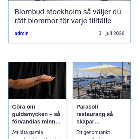
Blombud stockholm så väljer du
rätt blommor för varje tillfälle
admin
31 juli 2026
Göra om
Parasoll
guldsmycken – så
restaurang så
förvandlas minnen
skapar
till nya favoriter
uteserveringen rätt
Att låta gamla
Ett genomtänkt
känsla året runt