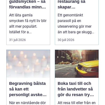
guldsmycken – så
restaurang så
förvandlas minnen
skapar
till nya favoriter
uteserveringen rätt
Att låta gamla
Ett genomtänkt
känsla året runt
smycken få nytt liv blir
parasoll på en
allt mer populärt.
uteservering gör mer
Istället för a...
än att bara ge skugga.
Det påverkar hur länge
31 juli 2026
30 juli 2026
gäs...
Begravning bålsta
Boka taxi till och
så kan ett
från landvetter så
personligt avsked
gör du resan trygg
formas
och smidig
När en närstående dör
Att resa till eller från en