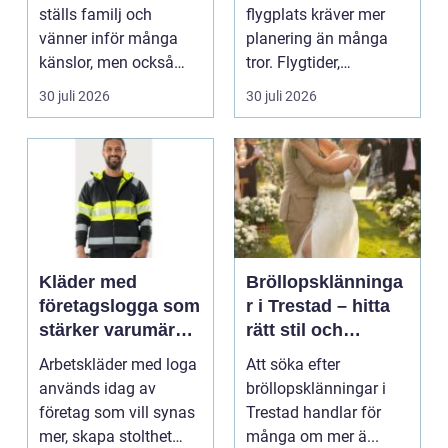
ställs familj och
flygplats kräver mer
vänner inför många
planering än många
känslor, men också
tror. Flygtider,
praktiska beslut. En b...
packning, säker...
30 juli 2026
30 juli 2026
Kläder med
Bröllopsklänninga
företagslogga som
r i Trestad – hitta
stärker varumärket
rätt stil och
varje dag
passform inför den
Arbetskläder med loga
Att söka efter
stora dagen
används idag av
bröllopsklänningar i
företag som vill synas
Trestad handlar för
mer, skapa stolthet
många om mer ä...