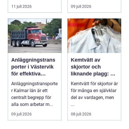
inte...
11 juli 2026
09 juli 2026
Anläggningstrans
Kemtvätt av
porter i Västervik
skjortor och
för effektiva
liknande plagg: Så
byggprojekt
fungerar
Anläggningstransporte
Kemtvätt för skjortor är
professionell
r Kalmar län är ett
för många en självklar
klädvård i
centralt begrepp för
del av vardagen, men
praktiken
alla som arbetar m...
...
09 juli 2026
08 juli 2026