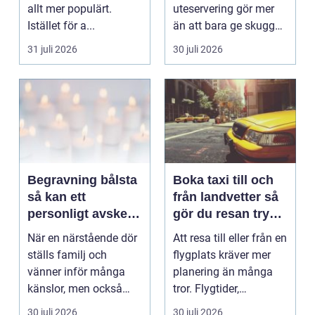
allt mer populärt.
uteservering gör mer
Istället för a...
än att bara ge skugga.
Det påverkar hur länge
31 juli 2026
30 juli 2026
gäs...
Begravning bålsta
Boka taxi till och
så kan ett
från landvetter så
personligt avsked
gör du resan trygg
formas
och smidig
När en närstående dör
Att resa till eller från en
ställs familj och
flygplats kräver mer
vänner inför många
planering än många
känslor, men också
tror. Flygtider,
praktiska beslut. En b...
packning, säker...
30 juli 2026
30 juli 2026