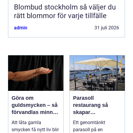
Blombud stockholm så väljer du
rätt blommor för varje tillfälle
admin
31 juli 2026
Göra om
Parasoll
guldsmycken – så
restaurang så
förvandlas minnen
skapar
till nya favoriter
uteserveringen rätt
Att låta gamla
Ett genomtänkt
känsla året runt
smycken få nytt liv blir
parasoll på en