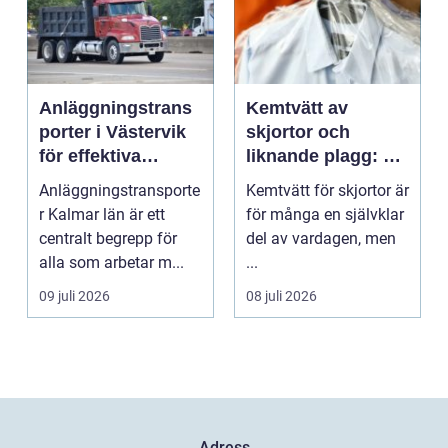
Anläggningstrans
Kemtvätt av
porter i Västervik
skjortor och
för effektiva
liknande plagg: Så
byggprojekt
fungerar
Anläggningstransporte
Kemtvätt för skjortor är
professionell
r Kalmar län är ett
för många en självklar
klädvård i
centralt begrepp för
del av vardagen, men
praktiken
alla som arbetar m...
...
09 juli 2026
08 juli 2026
Adress