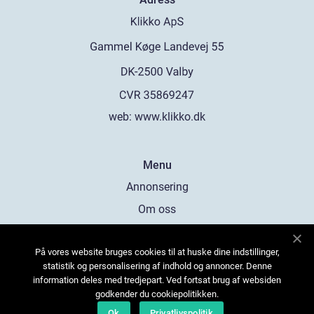
web:
www.klikko.dk
Menu
Annonsering
Om oss
Cookies
På vores website bruges cookies til at huske dine indstillinger,
Kontakta oss
statistik og personalisering af indhold og annoncer. Denne
Sitemap
information deles med tredjepart. Ved fortsat brug af websiden
godkender du cookiepolitikken.
Ok
Privatlivspolitik