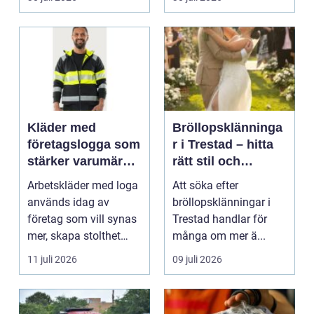
Kläder med
Bröllopsklänninga
företagslogga som
r i Trestad – hitta
stärker varumärket
rätt stil och
varje dag
passform inför den
Arbetskläder med loga
Att söka efter
stora dagen
används idag av
bröllopsklänningar i
företag som vill synas
Trestad handlar för
mer, skapa stolthet
många om mer ä...
inte...
11 juli 2026
09 juli 2026