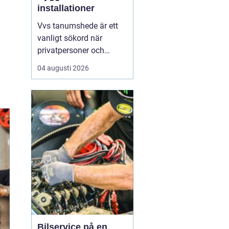
installationer
Vvs tanumshede är ett
vanligt sökord när
privatpersoner och
företag behöver hjälp
04 augusti 2026
med värme, vatten och
sanitet i norra bohuslän.
Många undrar vad som
skiljer en seriös vvs
partner från en tillfällig
lösning, hur en
installation bör gå till
och vilka...
Bilservice på en