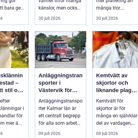
ring gör
vänner inför många
mer planering än
tt bara ge
känslor, men också
många tror.
Det
praktiska beslut. En
Flygtider, packning,
26
30 juli 2026
30 juli 2026
 hur länge
b...
säker...
psklännin
Anläggningstran
Kemtvätt av
restad –
sporter i
skjortor och
tt stil och
Västervik för
liknande plagg:
rm inför
effektiva
Så fungerar
efter
Anläggningstranspo
Kemtvätt för
ora dagen
byggprojekt
professionell
klänningar i
rter Kalmar län är
skjortor är för
klädvård i
handlar för
ett centralt begrepp
många en självklar
praktiken
m mer ä...
för alla som arbetar
del av vardagen,
m...
men ...
26
09 juli 2026
08 juli 2026