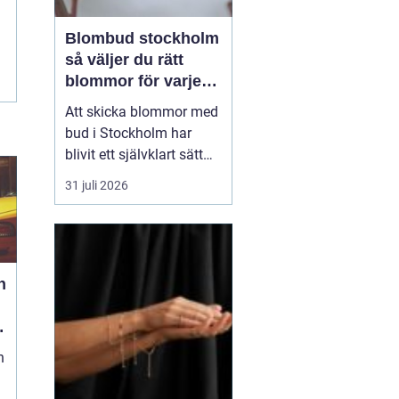
Blombud stockholm
så väljer du rätt
blommor för varje
tillfälle
Att skicka blommor med
bud i Stockholm har
blivit ett självklart sätt
att visa omtanke, fira
31 juli 2026
stora händelser eller
säga sådant som är
svårt att formulera i ord.
En bukett kan skapa
glädje på några
h
sekunder, oavsett om
mottagaren befinner sig
på konto...
n