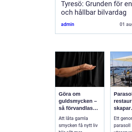
Tyresö: Grunden för en
och hållbar bilvardag
admin
01 au
Göra om
Parasol
guldsmycken –
restaura
så förvandlas
skapar
minnen till nya
uteser
Att låta gamla
Ett geno
favoriter
rätt kä
smycken få nytt liv
parasoll
runt