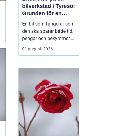
bilverkstad i Tyresö:
Grunden för en
trygg och hållbar
En bil som fungerar som
bilvardag
den ska sparar både tid,
pengar och bekymmer.
För många förare blir
01 augusti 2026
servicefrågan ändå
något som skjuts upp
tills en varningslampa
börjar lysa eller ett ljud
känns fel. Ge...