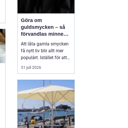
Göra om
guldsmycken – så
förvandlas minnen
till nya favoriter
Att låta gamla smycken
få nytt liv blir allt mer
populärt. Istället för att
låta arvegods ligga i en
31 juli 2026
låda kan de formas om
till något som både
passar stilen i dag och
bär med sig historien.
N&au...