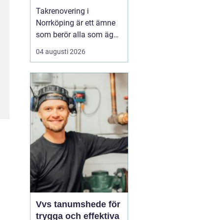
Takrenovering i
Norrköping är ett ämne
som berör alla som äger
hus, radhus eller
04 augusti 2026
flerfamiljshus i området.
Taket är husets
viktigaste skydd mot
regn, snö och fukt, och
en i tid genomförd
renovering kan sp...
Vvs tanumshede för
trygga och effektiva