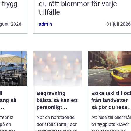
 trygg
du rätt blommor för varje
tillfälle
gusti 2026
admin
31 juli 2026
l
Begravning
Boka taxi till oc
ng så
bålsta så kan ett
från landvetter
personligt
så gör du resan
veringen
avsked formas
trygg och
mtänkt
När en närstående
Att resa till eller frå
nsla året
smidig
 på en
dör ställs familj och
en flygplats kräver