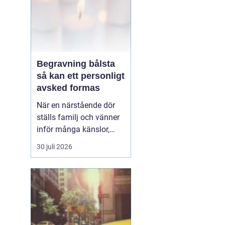
Begravning bålsta
så kan ett personligt
avsked formas
När en närstående dör
ställs familj och vänner
inför många känslor,
men också praktiska
30 juli 2026
beslut.
En begravning
Bålsta innebär
ofta en
ceremoni i någon av
Håbo församlings kyrkor
eller ka...