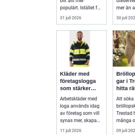
blir allt mer
uteserve
populärt. Istället för
mer än a
a...
skugga. 
31 juli 2026
30 juli 20
påverkar
gäs...
Kläder med
Bröllo
företagslogga
gar i T
som stärker
hitta rä
varumärket
passfo
Arbetskläder med
Att söka 
varje dag
den st
loga används idag
bröllops
av företag som vill
Trestad 
synas mer, skapa
många o
stolthet inte...
11 juli 2026
09 juli 20