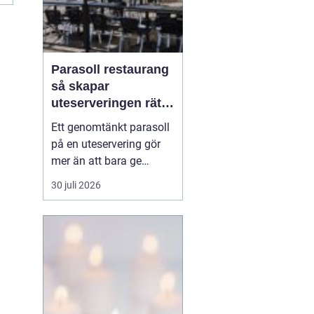
Parasoll restaurang
så skapar
uteserveringen rätt
känsla året runt
Ett genomtänkt parasoll
på en uteservering gör
mer än att bara ge
skugga. Det påverkar hur
30 juli 2026
länge gästerna stannar,
hur mycket de beställer
och om de väljer att
komma tillbaka. När
kraven på komfort,
hållbarhet och design
ökar, blir valet av
parasoll ...