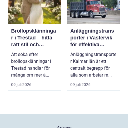
Bröllopsklänninga
Anläggningstrans
r i Trestad – hitta
porter i Västervik
rätt stil och
för effektiva
passform inför den
byggprojekt
Att söka efter
Anläggningstransporte
stora dagen
bröllopsklänningar i
r Kalmar län är ett
Trestad handlar för
centralt begrepp för
många om mer ä...
alla som arbetar m...
09 juli 2026
09 juli 2026
Adress