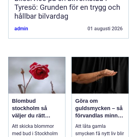
Tyresö: Grunden för en trygg och
hållbar bilvardag
admin
01 augusti 2026
Blombud
Göra om
stockholm så
guldsmycken – så
väljer du rätt
förvandlas minnen
blommor för varje
till nya favoriter
Att skicka blommor
Att låta gamla
tillfälle
med bud i Stockholm
smycken få nytt liv blir