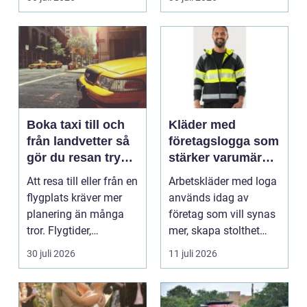
gäs...
Boka taxi till och
Kläder med
från landvetter så
företagslogga som
gör du resan trygg
stärker varumärket
och smidig
varje dag
Att resa till eller från en
Arbetskläder med loga
flygplats kräver mer
används idag av
planering än många
företag som vill synas
tror. Flygtider,
mer, skapa stolthet
packning, säker...
inte...
30 juli 2026
11 juli 2026