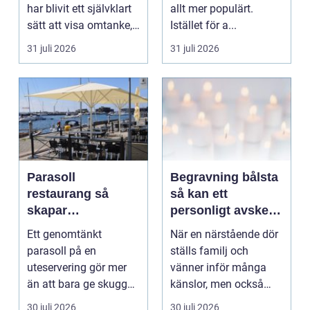
har blivit ett självklart
allt mer populärt.
sätt att visa omtanke,
Istället för a...
fira stora h...
31 juli 2026
31 juli 2026
Parasoll
Begravning bålsta
restaurang så
så kan ett
skapar
personligt avsked
uteserveringen rätt
formas
Ett genomtänkt
När en närstående dör
känsla året runt
parasoll på en
ställs familj och
uteservering gör mer
vänner inför många
än att bara ge skugga.
känslor, men också
Det påverkar hur länge
praktiska beslut. En b...
30 juli 2026
30 juli 2026