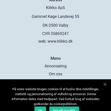
web:
www.klikko.dk
Menu
Annonsering
Om oss
Cookies
På vores website bruges cookies til at huske dine indstillinger,
Kontakta oss
statistik og personalisering af indhold og annoncer. Denne
Sitemap
information deles med tredjepart. Ved fortsat brug af websiden
godkender du cookiepolitikken.
Ok
Privatlivspolitik