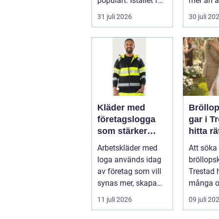
populärt. Istället för
mer än a
a...
skugga. 
31 juli 2026
30 juli 20
påverkar
gäs...
Kläder med
Bröllo
företagslogga
gar i T
som stärker
hitta rä
varumärket
passfo
Arbetskläder med
Att söka 
varje dag
den st
loga används idag
bröllops
av företag som vill
Trestad 
synas mer, skapa
många o
stolthet inte...
11 juli 2026
09 juli 20