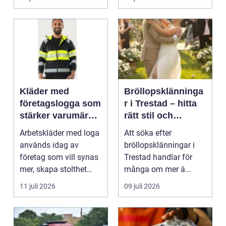
Kläder med
Bröllopsklänninga
företagslogga som
r i Trestad – hitta
stärker varumärket
rätt stil och
varje dag
passform inför den
Arbetskläder med loga
Att söka efter
stora dagen
används idag av
bröllopsklänningar i
företag som vill synas
Trestad handlar för
mer, skapa stolthet
många om mer ä...
inte...
11 juli 2026
09 juli 2026