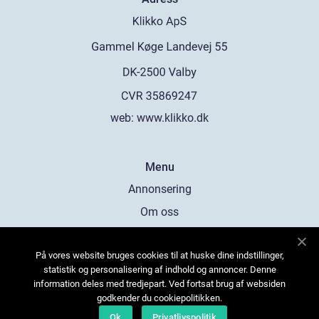
web:
www.klikko.dk
Menu
Annonsering
Om oss
Cookies
På vores website bruges cookies til at huske dine indstillinger,
Kontakta oss
statistik og personalisering af indhold og annoncer. Denne
Sitemap
information deles med tredjepart. Ved fortsat brug af websiden
godkender du cookiepolitikken.
Ok
Privatlivspolitik