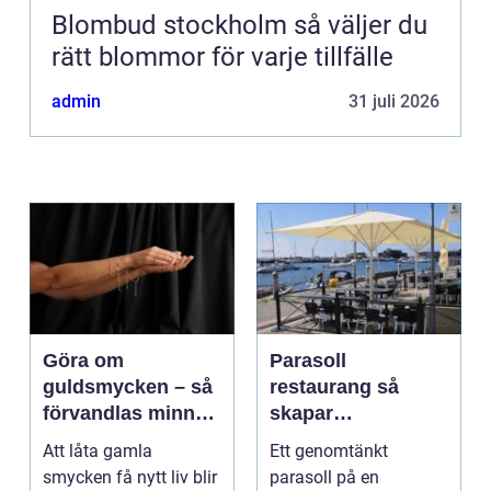
Blombud stockholm så väljer du
rätt blommor för varje tillfälle
admin
31 juli 2026
Göra om
Parasoll
guldsmycken – så
restaurang så
förvandlas minnen
skapar
till nya favoriter
uteserveringen rätt
Att låta gamla
Ett genomtänkt
känsla året runt
smycken få nytt liv blir
parasoll på en