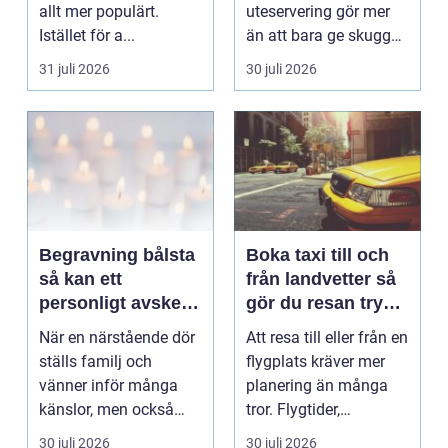
allt mer populärt.
uteservering gör mer
Istället för a...
än att bara ge skugga.
Det påverkar hur länge
31 juli 2026
30 juli 2026
gäs...
Begravning bålsta
Boka taxi till och
så kan ett
från landvetter så
personligt avsked
gör du resan trygg
formas
och smidig
När en närstående dör
Att resa till eller från en
ställs familj och
flygplats kräver mer
vänner inför många
planering än många
känslor, men också
tror. Flygtider,
praktiska beslut. En b...
packning, säker...
30 juli 2026
30 juli 2026