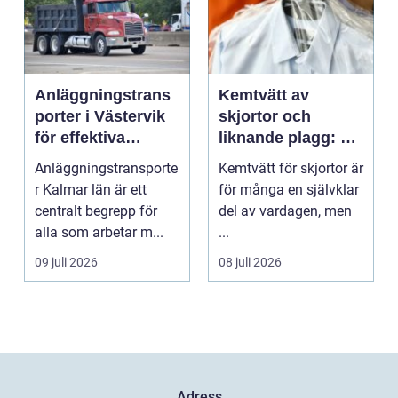
Anläggningstrans
Kemtvätt av
porter i Västervik
skjortor och
för effektiva
liknande plagg: Så
byggprojekt
fungerar
Anläggningstransporte
Kemtvätt för skjortor är
professionell
r Kalmar län är ett
för många en självklar
klädvård i
centralt begrepp för
del av vardagen, men
praktiken
alla som arbetar m...
...
09 juli 2026
08 juli 2026
Adress