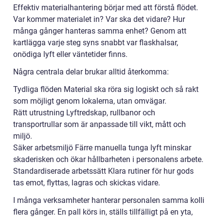
Effektiv materialhantering börjar med att förstå flödet.
Var kommer materialet in? Var ska det vidare? Hur
många gånger hanteras samma enhet? Genom att
kartlägga varje steg syns snabbt var flaskhalsar,
onödiga lyft eller väntetider finns.
Några centrala delar brukar alltid återkomma:
Tydliga flöden Material ska röra sig logiskt och så rakt
som möjligt genom lokalerna, utan omvägar.
Rätt utrustning Lyftredskap, rullbanor och
transportrullar som är anpassade till vikt, mått och
miljö.
Säker arbetsmiljö Färre manuella tunga lyft minskar
skaderisken och ökar hållbarheten i personalens arbete.
Standardiserade arbetssätt Klara rutiner för hur gods
tas emot, flyttas, lagras och skickas vidare.
I många verksamheter hanterar personalen samma kolli
flera gånger. En pall körs in, ställs tillfälligt på en yta,