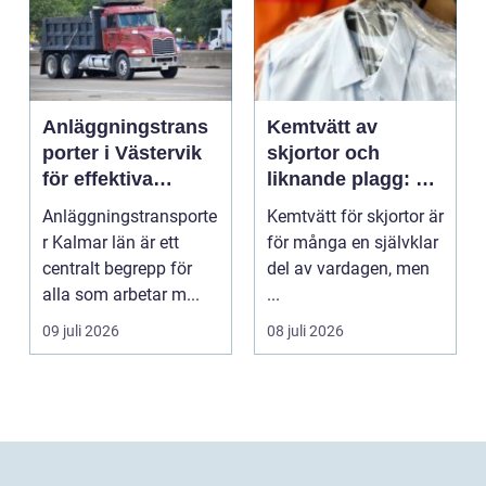
Anläggningstrans
Kemtvätt av
porter i Västervik
skjortor och
för effektiva
liknande plagg: Så
byggprojekt
fungerar
Anläggningstransporte
Kemtvätt för skjortor är
professionell
r Kalmar län är ett
för många en självklar
klädvård i
centralt begrepp för
del av vardagen, men
praktiken
alla som arbetar m...
...
09 juli 2026
08 juli 2026