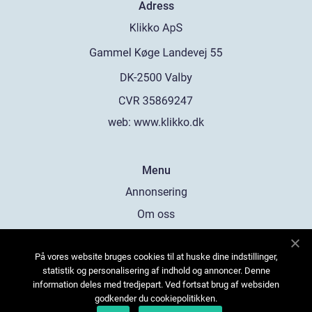
Adress
web:
www.klikko.dk
Menu
Annonsering
Om oss
Cookies
På vores website bruges cookies til at huske dine indstillinger,
Kontakta oss
statistik og personalisering af indhold og annoncer. Denne
Sitemap
information deles med tredjepart. Ved fortsat brug af websiden
godkender du cookiepolitikken.