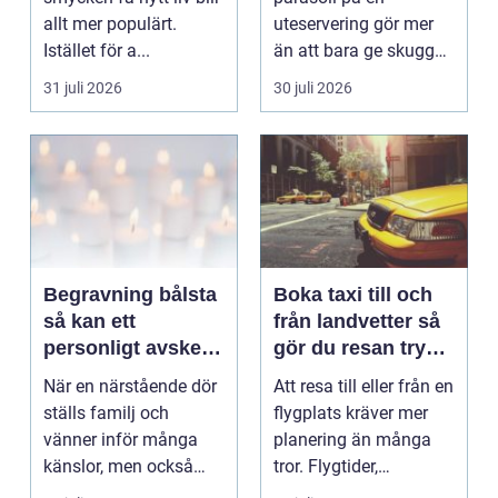
allt mer populärt.
uteservering gör mer
Istället för a...
än att bara ge skugga.
Det påverkar hur länge
31 juli 2026
30 juli 2026
gäs...
Begravning bålsta
Boka taxi till och
så kan ett
från landvetter så
personligt avsked
gör du resan trygg
formas
och smidig
När en närstående dör
Att resa till eller från en
ställs familj och
flygplats kräver mer
vänner inför många
planering än många
känslor, men också
tror. Flygtider,
praktiska beslut. En b...
packning, säker...