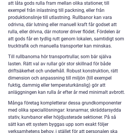
att låta gods rulla fram mellan olika stationer, till
exempel från inlastning till packning, eller från
produktionslinje till utlastning. Rullbanor kan vara
odrivna, där lutning eller manuell kraft får godset att
rulla, eller drivna, där motorer driver flödet. Fördelen är
att gods får en tydlig rutt genom lokalen, samtidigt som
trucktrafik och manuella transporter kan minskas.
Till rullbanorna hör transportrullar, som bär själva
lasten. Rätt val av rullar gör stor skillnad för både
driftsäkerhet och underhåll. Robust konstruktion, rätt
dimension och anpassning till miljön (till exempel
fuktig, dammig eller temperaturkänslig) gör att
anläggningen kan rulla år efter år med minimalt avbrott.
Många företag kompletterar dessa grundkomponenter
med olika speciallösningar: kranarmar, skräddarsydda
stativ, kurvbanor eller höjdjusterade sektioner. På så
sätt kan ett system byggas upp som exakt följer
verksamhetens behov, i stället för att personalen ska