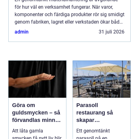
för hur väl en verksamhet fungerar. När varor,
komponenter och färdiga produkter rör sig smidigt
genom fabriken, lagret eller verkstaden ökar både
produktivitet och säkerhet. Samtidigt minskar
admin
31 juli 2026
risken för s...
Göra om
Parasoll
guldsmycken – så
restaurang så
förvandlas minnen
skapar
till nya favoriter
uteserveringen rätt
Att låta gamla
Ett genomtänkt
känsla året runt
smycken få nytt liv blir
parasoll på en