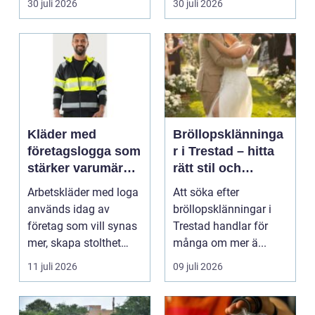
30 juli 2026
30 juli 2026
Kläder med
Bröllopsklänninga
företagslogga som
r i Trestad – hitta
stärker varumärket
rätt stil och
varje dag
passform inför den
Arbetskläder med loga
Att söka efter
stora dagen
används idag av
bröllopsklänningar i
företag som vill synas
Trestad handlar för
mer, skapa stolthet
många om mer ä...
inte...
11 juli 2026
09 juli 2026