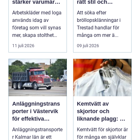
stärker varumärket
rätt stil och
varje dag
passform inför den
Arbetskläder med loga
Att söka efter
stora dagen
används idag av
bröllopsklänningar i
företag som vill synas
Trestad handlar för
mer, skapa stolthet
många om mer ä...
inte...
11 juli 2026
09 juli 2026
Anläggningstrans
Kemtvätt av
porter i Västervik
skjortor och
för effektiva
liknande plagg: Så
byggprojekt
fungerar
Anläggningstransporte
Kemtvätt för skjortor är
professionell
r Kalmar län är ett
för många en självklar