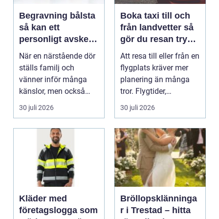
Begravning bålsta
Boka taxi till och
så kan ett
från landvetter så
personligt avsked
gör du resan trygg
formas
och smidig
När en närstående dör
Att resa till eller från en
ställs familj och
flygplats kräver mer
vänner inför många
planering än många
känslor, men också
tror. Flygtider,
praktiska beslut. En b...
packning, säker...
30 juli 2026
30 juli 2026
Kläder med
Bröllopsklänninga
företagslogga som
r i Trestad – hitta