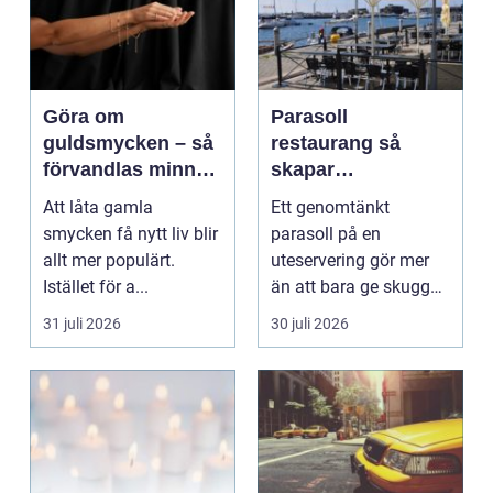
Göra om
Parasoll
guldsmycken – så
restaurang så
förvandlas minnen
skapar
till nya favoriter
uteserveringen rätt
Att låta gamla
Ett genomtänkt
känsla året runt
smycken få nytt liv blir
parasoll på en
allt mer populärt.
uteservering gör mer
Istället för a...
än att bara ge skugga.
Det påverkar hur länge
31 juli 2026
30 juli 2026
gäs...