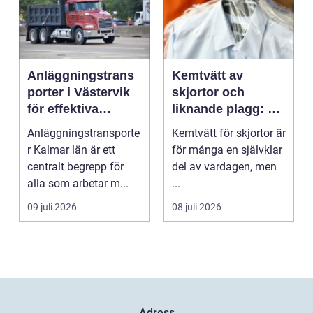
Anläggningstrans
Kemtvätt av
porter i Västervik
skjortor och
för effektiva
liknande plagg: Så
byggprojekt
fungerar
Anläggningstransporte
Kemtvätt för skjortor är
professionell
r Kalmar län är ett
för många en självklar
klädvård i
centralt begrepp för
del av vardagen, men
praktiken
alla som arbetar m...
...
09 juli 2026
08 juli 2026
Adress