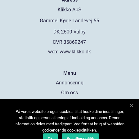
web:
www.klikko.dk
Menu
Annonsering
Om oss
Cookies
På vores website bruges cookies til at huske dine indstillinger,
Kontakta oss
statistik og personalisering af indhold og annoncer. Denne
Sitemap
information deles med tredjepart. Ved fortsat brug af websiden
godkender du cookiepolitikken.
Ok
Privatlivspolitik