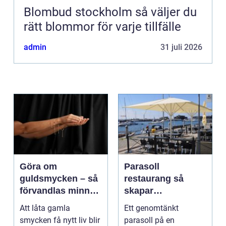
Blombud stockholm så väljer du
rätt blommor för varje tillfälle
admin
31 juli 2026
Göra om
Parasoll
guldsmycken – så
restaurang så
förvandlas minnen
skapar
till nya favoriter
uteserveringen rätt
Att låta gamla
Ett genomtänkt
känsla året runt
smycken få nytt liv blir
parasoll på en