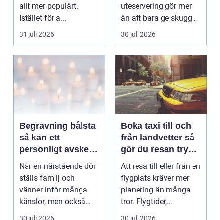
allt mer populärt.
uteservering gör mer
Istället för a...
än att bara ge skugga.
Det påverkar hur länge
31 juli 2026
30 juli 2026
gäs...
Begravning bålsta
Boka taxi till och
så kan ett
från landvetter så
personligt avsked
gör du resan trygg
formas
och smidig
När en närstående dör
Att resa till eller från en
ställs familj och
flygplats kräver mer
vänner inför många
planering än många
känslor, men också
tror. Flygtider,
praktiska beslut. En b...
packning, säker...
30 juli 2026
30 juli 2026