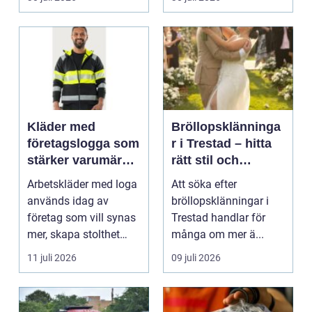
Kläder med
Bröllopsklänninga
företagslogga som
r i Trestad – hitta
stärker varumärket
rätt stil och
varje dag
passform inför den
Arbetskläder med loga
Att söka efter
stora dagen
används idag av
bröllopsklänningar i
företag som vill synas
Trestad handlar för
mer, skapa stolthet
många om mer ä...
inte...
11 juli 2026
09 juli 2026