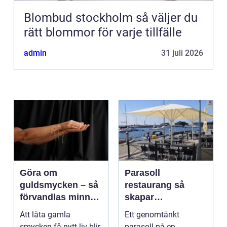
Blombud stockholm så väljer du
rätt blommor för varje tillfälle
admin
31 juli 2026
Göra om
Parasoll
guldsmycken – så
restaurang så
förvandlas minnen
skapar
till nya favoriter
uteserveringen rätt
Att låta gamla
Ett genomtänkt
känsla året runt
smycken få nytt liv blir
parasoll på en