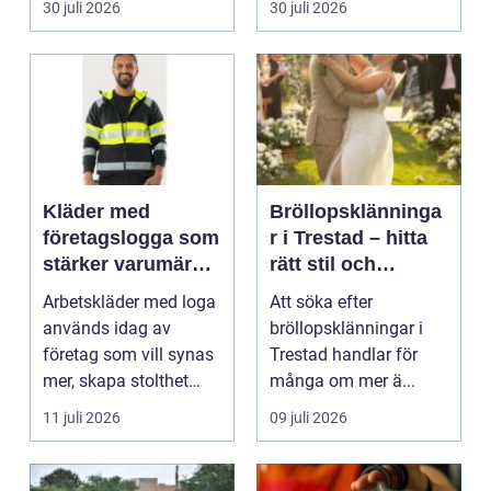
30 juli 2026
30 juli 2026
Kläder med
Bröllopsklänninga
företagslogga som
r i Trestad – hitta
stärker varumärket
rätt stil och
varje dag
passform inför den
Arbetskläder med loga
Att söka efter
stora dagen
används idag av
bröllopsklänningar i
företag som vill synas
Trestad handlar för
mer, skapa stolthet
många om mer ä...
inte...
11 juli 2026
09 juli 2026