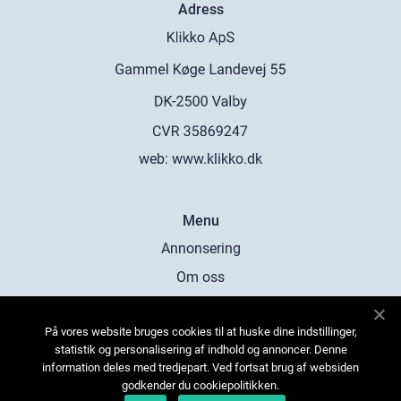
Adress
web:
www.klikko.dk
Menu
Annonsering
Om oss
Cookies
På vores website bruges cookies til at huske dine indstillinger,
Kontakta oss
statistik og personalisering af indhold og annoncer. Denne
Sitemap
information deles med tredjepart. Ved fortsat brug af websiden
godkender du cookiepolitikken.