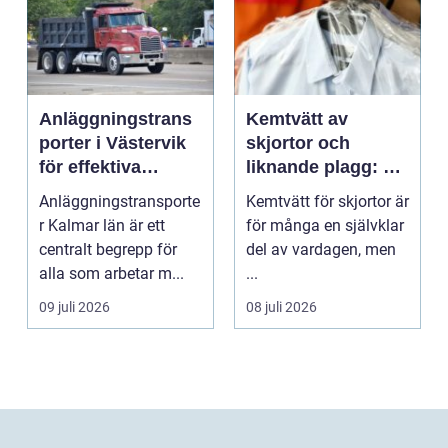
Anläggningstrans
Kemtvätt av
porter i Västervik
skjortor och
för effektiva
liknande plagg: Så
byggprojekt
fungerar
Anläggningstransporte
Kemtvätt för skjortor är
professionell
r Kalmar län är ett
för många en självklar
klädvård i
centralt begrepp för
del av vardagen, men
praktiken
alla som arbetar m...
...
09 juli 2026
08 juli 2026