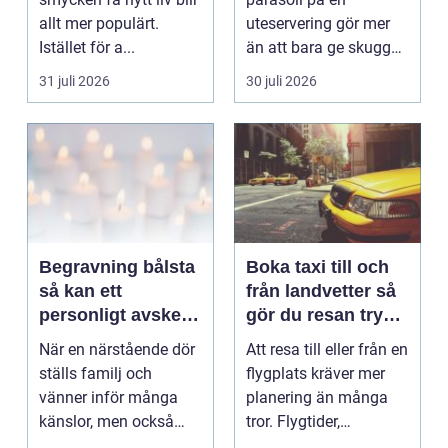
allt mer populärt.
uteservering gör mer
Istället för a...
än att bara ge skugga.
Det påverkar hur länge
31 juli 2026
30 juli 2026
gäs...
Begravning bålsta
Boka taxi till och
så kan ett
från landvetter så
personligt avsked
gör du resan trygg
formas
och smidig
När en närstående dör
Att resa till eller från en
ställs familj och
flygplats kräver mer
vänner inför många
planering än många
känslor, men också
tror. Flygtider,
praktiska beslut. En b...
packning, säker...