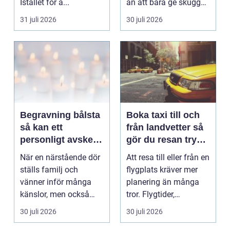
Istället för a...
än att bara ge skugga.
Det påverkar hur länge
31 juli 2026
30 juli 2026
gäs...
Begravning bålsta
Boka taxi till och
så kan ett
från landvetter så
personligt avsked
gör du resan trygg
formas
och smidig
När en närstående dör
Att resa till eller från en
ställs familj och
flygplats kräver mer
vänner inför många
planering än många
känslor, men också
tror. Flygtider,
praktiska beslut. En b...
packning, säker...
30 juli 2026
30 juli 2026