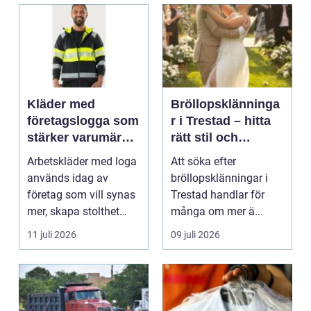
Kläder med
Bröllopsklänninga
företagslogga som
r i Trestad – hitta
stärker varumärket
rätt stil och
varje dag
passform inför den
Arbetskläder med loga
Att söka efter
stora dagen
används idag av
bröllopsklänningar i
företag som vill synas
Trestad handlar för
mer, skapa stolthet
många om mer ä...
inte...
11 juli 2026
09 juli 2026