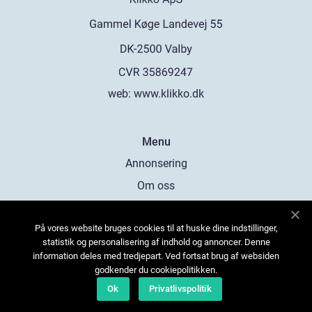
web:
www.klikko.dk
Menu
Annonsering
Om oss
Cookies
På vores website bruges cookies til at huske dine indstillinger,
Kontakta oss
statistik og personalisering af indhold og annoncer. Denne
Sitemap
information deles med tredjepart. Ved fortsat brug af websiden
godkender du cookiepolitikken.
Ok
Privatlivspolitik