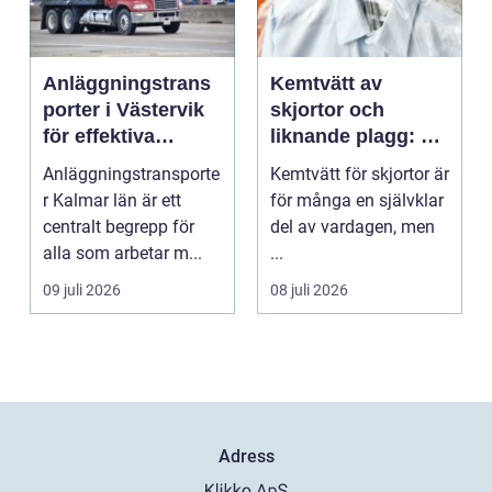
Anläggningstrans
Kemtvätt av
porter i Västervik
skjortor och
för effektiva
liknande plagg: Så
byggprojekt
fungerar
Anläggningstransporte
Kemtvätt för skjortor är
professionell
r Kalmar län är ett
för många en självklar
klädvård i
centralt begrepp för
del av vardagen, men
praktiken
alla som arbetar m...
...
09 juli 2026
08 juli 2026
Adress