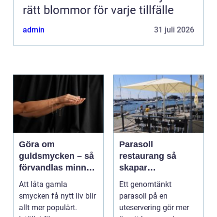
rätt blommor för varje tillfälle
admin
31 juli 2026
Göra om
Parasoll
guldsmycken – så
restaurang så
förvandlas minnen
skapar
till nya favoriter
uteserveringen rätt
Att låta gamla
Ett genomtänkt
känsla året runt
smycken få nytt liv blir
parasoll på en
allt mer populärt.
uteservering gör mer