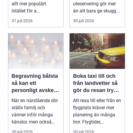
allt mer populärt.
uteservering gör mer
Istället för a...
än att bara ge skugga.
Det påverkar hur länge
31 juli 2026
30 juli 2026
gäs...
Begravning bålsta
Boka taxi till och
så kan ett
från landvetter så
personligt avsked
gör du resan trygg
formas
och smidig
När en närstående dör
Att resa till eller från en
ställs familj och
flygplats kräver mer
vänner inför många
planering än många
känslor, men också
tror. Flygtider,
praktiska beslut. En b...
packning, säker...
30 juli 2026
30 juli 2026