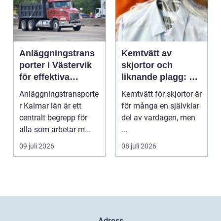
Anläggningstrans
Kemtvätt av
porter i Västervik
skjortor och
för effektiva
liknande plagg: Så
byggprojekt
fungerar
Anläggningstransporte
Kemtvätt för skjortor är
professionell
r Kalmar län är ett
för många en självklar
klädvård i
centralt begrepp för
del av vardagen, men
praktiken
alla som arbetar m...
...
09 juli 2026
08 juli 2026
Adress