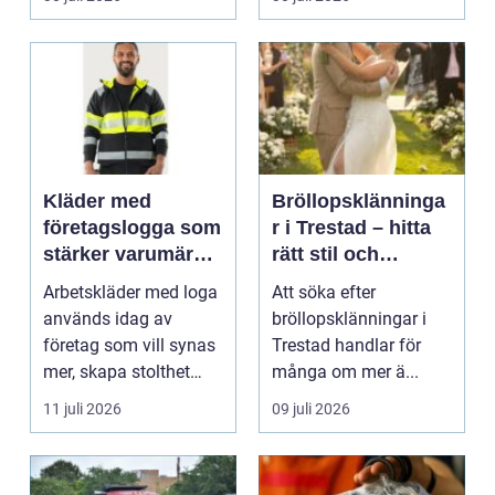
Kläder med
Bröllopsklänninga
företagslogga som
r i Trestad – hitta
stärker varumärket
rätt stil och
varje dag
passform inför den
Arbetskläder med loga
Att söka efter
stora dagen
används idag av
bröllopsklänningar i
företag som vill synas
Trestad handlar för
mer, skapa stolthet
många om mer ä...
inte...
11 juli 2026
09 juli 2026