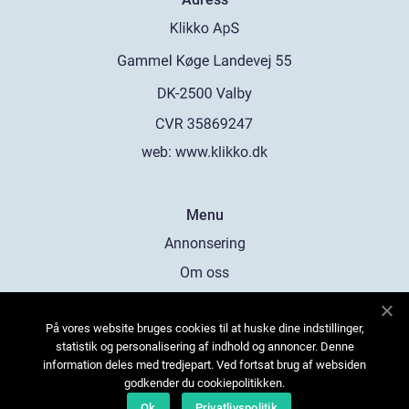
web:
www.klikko.dk
Menu
Annonsering
Om oss
Cookies
På vores website bruges cookies til at huske dine indstillinger,
Kontakta oss
statistik og personalisering af indhold og annoncer. Denne
Sitemap
information deles med tredjepart. Ved fortsat brug af websiden
godkender du cookiepolitikken.
Ok
Privatlivspolitik