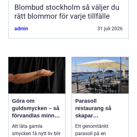
Blombud stockholm så väljer du
rätt blommor för varje tillfälle
admin
31 juli 2026
Göra om
Parasoll
guldsmycken – så
restaurang så
förvandlas minnen
skapar
till nya favoriter
uteserveringen rätt
Att låta gamla
Ett genomtänkt
känsla året runt
smycken få nytt liv blir
parasoll på en