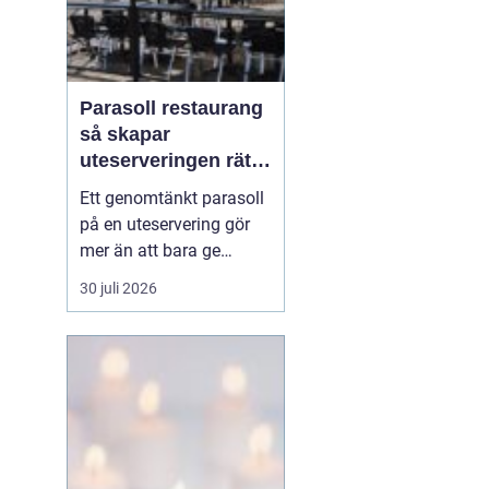
Parasoll restaurang
så skapar
uteserveringen rätt
känsla året runt
Ett genomtänkt parasoll
på en uteservering gör
mer än att bara ge
skugga. Det påverkar hur
30 juli 2026
länge gästerna stannar,
hur mycket de beställer
och om de väljer att
komma tillbaka. När
kraven på komfort,
hållbarhet och design
ökar, blir valet av
parasoll ...