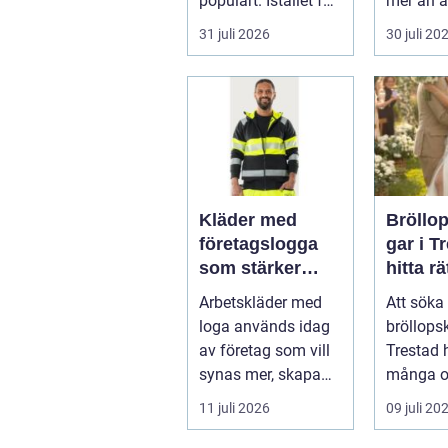
populärt. Istället för
mer än a
a...
skugga. 
31 juli 2026
30 juli 20
påverkar
gäs...
Kläder med
Bröllo
företagslogga
gar i T
som stärker
hitta rä
varumärket
passfo
Arbetskläder med
Att söka 
varje dag
den st
loga används idag
bröllops
av företag som vill
Trestad 
synas mer, skapa
många o
stolthet inte...
11 juli 2026
09 juli 20