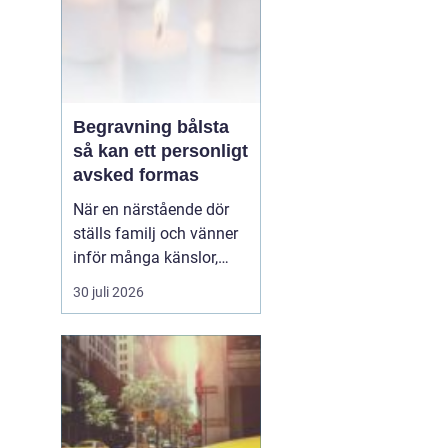
Begravning bålsta
så kan ett personligt
avsked formas
När en närstående dör
ställs familj och vänner
inför många känslor,
men också praktiska
30 juli 2026
beslut.
En begravning
Bålsta innebär
ofta en
ceremoni i någon av
Håbo församlings kyrkor
eller ka...