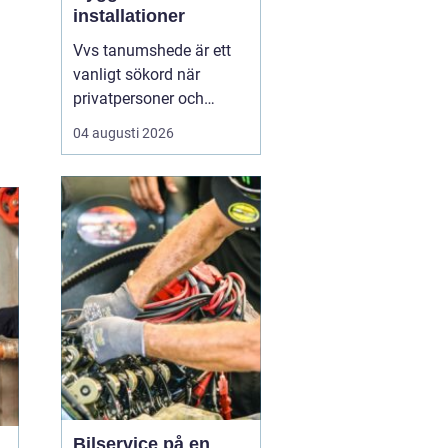
installationer
Vvs tanumshede är ett
vanligt sökord när
privatpersoner och
företag behöver hjälp
04 augusti 2026
med värme, vatten och
sanitet i norra bohuslän.
Många undrar vad som
skiljer en seriös vvs
partner från en tillfällig
lösning, hur en
installation bör gå till
och vilka...
Bilservice på en