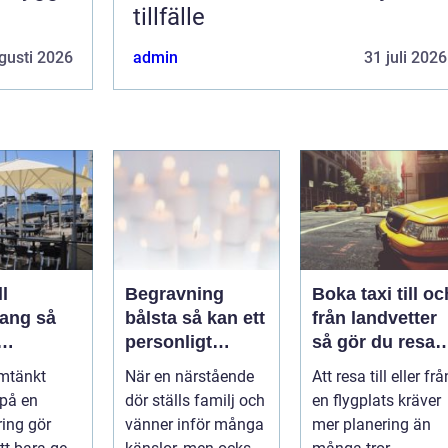
tillfälle
gusti 2026
admin
31 juli 2026
l
Begravning
Boka taxi till oc
ng så
bålsta så kan ett
från landvetter
personligt
så gör du resan
veringen
avsked formas
trygg och
mtänkt
När en närstående
Att resa till eller frå
nsla året
smidig
 på en
dör ställs familj och
en flygplats kräver
ring gör
vänner inför många
mer planering än