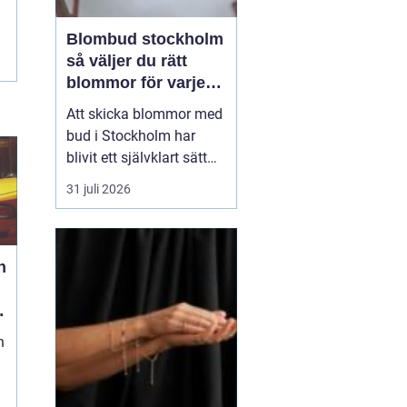
Blombud stockholm
så väljer du rätt
blommor för varje
tillfälle
Att skicka blommor med
bud i Stockholm har
blivit ett självklart sätt
att visa omtanke, fira
31 juli 2026
stora händelser eller
säga sådant som är
svårt att formulera i ord.
h
En bukett kan skapa
glädje på några
sekunder, oavsett om
mottagaren befinner sig
n
på konto...