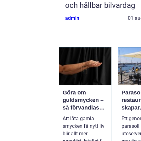
och hållbar bilvardag
admin
01 au
Göra om
Parasol
guldsmycken –
restaura
så förvandlas
skapar
minnen till nya
uteser
Att låta gamla
Ett geno
favoriter
rätt kä
smycken få nytt liv
parasoll
runt
blir allt mer
uteserve