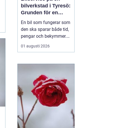
bilverkstad i Tyresö:
Grunden för en
trygg och hållbar
En bil som fungerar som
bilvardag
den ska sparar både tid,
pengar och bekymmer.
För många förare blir
01 augusti 2026
servicefrågan ändå
något som skjuts upp
tills en varningslampa
börjar lysa eller ett ljud
känns fel. Ge...