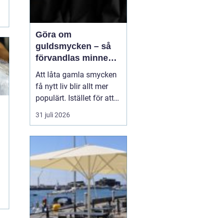
Göra om
guldsmycken – så
förvandlas minnen
till nya favoriter
Att låta gamla smycken
få nytt liv blir allt mer
populärt. Istället för att
låta arvegods ligga i en
31 juli 2026
låda kan de formas om
till något som både
passar stilen i dag och
bär med sig historien.
N&au...