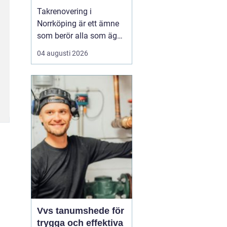
Takrenovering i
Norrköping är ett ämne
som berör alla som äger
hus, radhus eller
04 augusti 2026
flerfamiljshus i området.
Taket är husets
viktigaste skydd mot
regn, snö och fukt, och
en i tid genomförd
renovering kan sp...
Vvs tanumshede för
trygga och effektiva