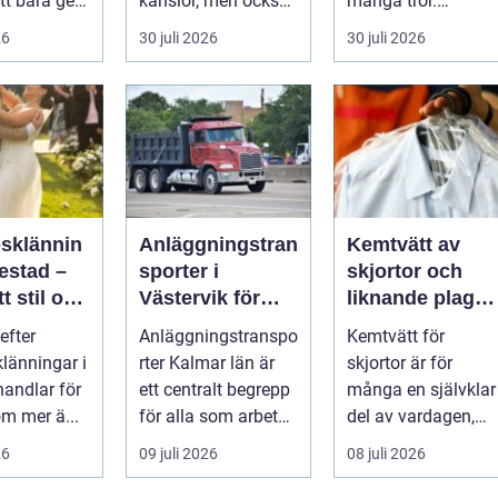
tt bara ge
känslor, men också
många tror.
Det
praktiska beslut. En
Flygtider, packning,
26
30 juli 2026
30 juli 2026
 hur länge
b...
säker...
psklännin
Anläggningstran
Kemtvätt av
restad –
sporter i
skjortor och
tt stil och
Västervik för
liknande plagg:
rm inför
effektiva
Så fungerar
efter
Anläggningstranspo
Kemtvätt för
ora dagen
byggprojekt
professionell
klänningar i
rter Kalmar län är
skjortor är för
klädvård i
handlar för
ett centralt begrepp
många en självklar
praktiken
m mer ä...
för alla som arbetar
del av vardagen,
m...
men ...
26
09 juli 2026
08 juli 2026