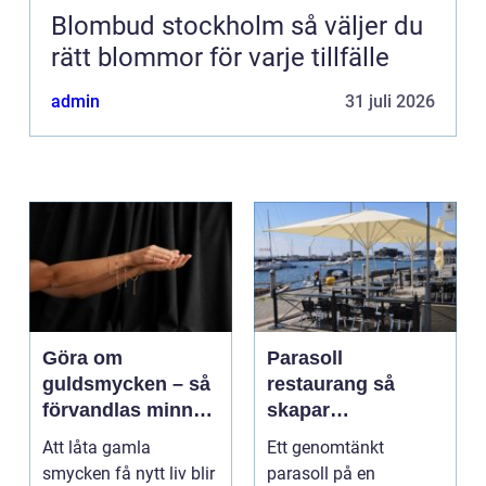
Blombud stockholm så väljer du
rätt blommor för varje tillfälle
admin
31 juli 2026
Göra om
Parasoll
guldsmycken – så
restaurang så
förvandlas minnen
skapar
till nya favoriter
uteserveringen rätt
Att låta gamla
Ett genomtänkt
känsla året runt
smycken få nytt liv blir
parasoll på en