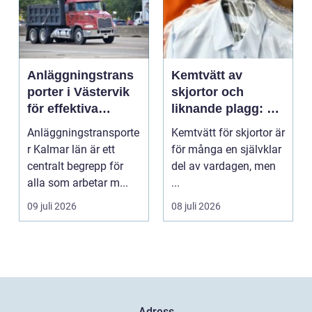
Anläggningstrans
Kemtvätt av
porter i Västervik
skjortor och
för effektiva
liknande plagg: Så
byggprojekt
fungerar
Anläggningstransporte
Kemtvätt för skjortor är
professionell
r Kalmar län är ett
för många en självklar
klädvård i
centralt begrepp för
del av vardagen, men
praktiken
alla som arbetar m...
...
09 juli 2026
08 juli 2026
Adress