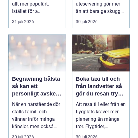
allt mer populärt.
uteservering gör mer
Istället för a...
än att bara ge skugga.
Det påverkar hur länge
31 juli 2026
30 juli 2026
gäs...
Begravning bålsta
Boka taxi till och
så kan ett
från landvetter så
personligt avsked
gör du resan trygg
formas
och smidig
När en närstående dör
Att resa till eller från en
ställs familj och
flygplats kräver mer
vänner inför många
planering än många
känslor, men också
tror. Flygtider,
praktiska beslut. En b...
packning, säker...
30 juli 2026
30 juli 2026