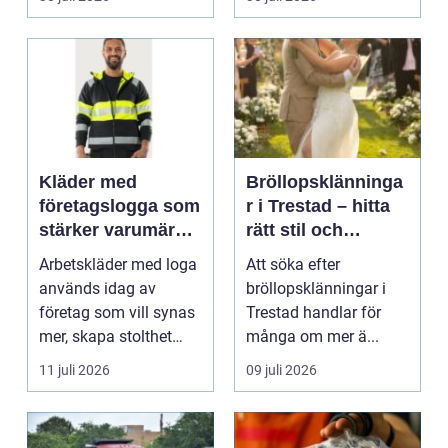
Kläder med
Bröllopsklänninga
företagslogga som
r i Trestad – hitta
stärker varumärket
rätt stil och
varje dag
passform inför den
Arbetskläder med loga
Att söka efter
stora dagen
används idag av
bröllopsklänningar i
företag som vill synas
Trestad handlar för
mer, skapa stolthet
många om mer ä...
inte...
11 juli 2026
09 juli 2026