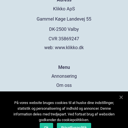
web:
www.klikko.dk
Menu
Annonsering
Om oss
Cookies
På vores website bruges cookies til at huske dine indstillinger,
Kontakta oss
statistik og personalisering af indhold og annoncer. Denne
Sitemap
information deles med tredjepart. Ved fortsat brug af websiden
godkender du cookiepolitikken.
Ok
Privatlivspolitik