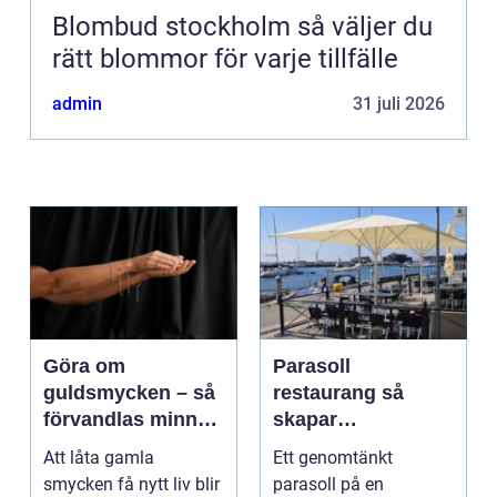
Blombud stockholm så väljer du
rätt blommor för varje tillfälle
admin
31 juli 2026
Göra om
Parasoll
guldsmycken – så
restaurang så
förvandlas minnen
skapar
till nya favoriter
uteserveringen rätt
Att låta gamla
Ett genomtänkt
känsla året runt
smycken få nytt liv blir
parasoll på en