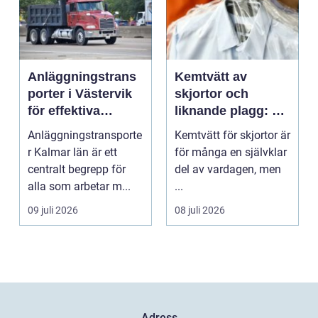
Anläggningstrans
Kemtvätt av
porter i Västervik
skjortor och
för effektiva
liknande plagg: Så
byggprojekt
fungerar
Anläggningstransporte
Kemtvätt för skjortor är
professionell
r Kalmar län är ett
för många en självklar
klädvård i
centralt begrepp för
del av vardagen, men
praktiken
alla som arbetar m...
...
09 juli 2026
08 juli 2026
Adress