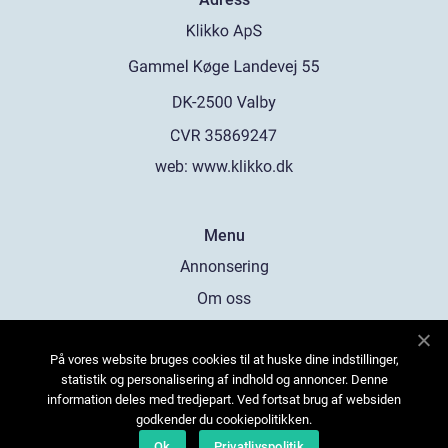
web:
www.klikko.dk
Menu
Annonsering
Om oss
Cookies
På vores website bruges cookies til at huske dine indstillinger,
Kontakta oss
statistik og personalisering af indhold og annoncer. Denne
Sitemap
information deles med tredjepart. Ved fortsat brug af websiden
godkender du cookiepolitikken.
Ok
Privatlivspolitik