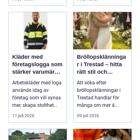
Kläder med
Bröllopsklänninga
företagslogga som
r i Trestad – hitta
stärker varumärket
rätt stil och
varje dag
passform inför den
Arbetskläder med loga
Att söka efter
stora dagen
används idag av
bröllopsklänningar i
företag som vill synas
Trestad handlar för
mer, skapa stolthet
många om mer ä...
inte...
11 juli 2026
09 juli 2026