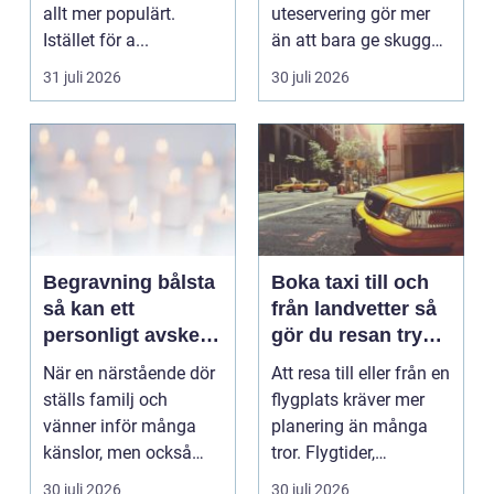
allt mer populärt.
uteservering gör mer
Istället för a...
än att bara ge skugga.
Det påverkar hur länge
31 juli 2026
30 juli 2026
gäs...
Begravning bålsta
Boka taxi till och
så kan ett
från landvetter så
personligt avsked
gör du resan trygg
formas
och smidig
När en närstående dör
Att resa till eller från en
ställs familj och
flygplats kräver mer
vänner inför många
planering än många
känslor, men också
tror. Flygtider,
praktiska beslut. En b...
packning, säker...
30 juli 2026
30 juli 2026