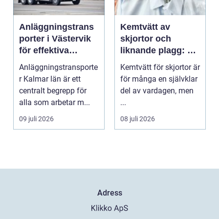
Anläggningstrans
Kemtvätt av
porter i Västervik
skjortor och
för effektiva
liknande plagg: Så
byggprojekt
fungerar
Anläggningstransporte
Kemtvätt för skjortor är
professionell
r Kalmar län är ett
för många en självklar
klädvård i
centralt begrepp för
del av vardagen, men
praktiken
alla som arbetar m...
...
09 juli 2026
08 juli 2026
Adress