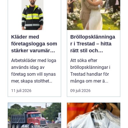
Kläder med
Bröllopsklänninga
företagslogga som
r i Trestad – hitta
stärker varumärket
rätt stil och
varje dag
passform inför den
Arbetskläder med loga
Att söka efter
stora dagen
används idag av
bröllopsklänningar i
företag som vill synas
Trestad handlar för
mer, skapa stolthet
många om mer ä...
inte...
11 juli 2026
09 juli 2026