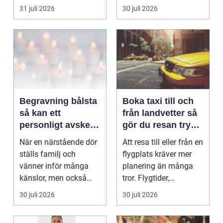
Det påverkar hur länge
31 juli 2026
30 juli 2026
gäs...
Begravning bålsta
Boka taxi till och
så kan ett
från landvetter så
personligt avsked
gör du resan trygg
formas
och smidig
När en närstående dör
Att resa till eller från en
ställs familj och
flygplats kräver mer
vänner inför många
planering än många
känslor, men också
tror. Flygtider,
praktiska beslut. En b...
packning, säker...
30 juli 2026
30 juli 2026