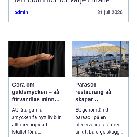
rätt blommor för varje tillfälle
admin
31 juli 2026
Göra om
Parasoll
guldsmycken – så
restaurang så
förvandlas minnen
skapar
till nya favoriter
uteserveringen rätt
Att låta gamla
Ett genomtänkt
känsla året runt
smycken få nytt liv blir
parasoll på en
allt mer populärt.
uteservering gör mer
Istället för a...
än att bara ge skugga.