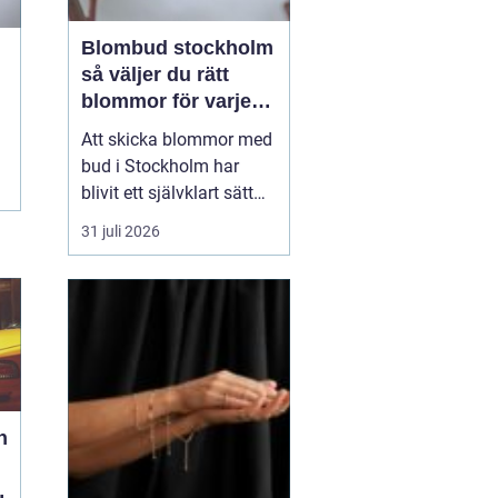
Blombud stockholm
så väljer du rätt
blommor för varje
tillfälle
Att skicka blommor med
bud i Stockholm har
blivit ett självklart sätt
att visa omtanke, fira
31 juli 2026
stora händelser eller
säga sådant som är
svårt att formulera i ord.
En bukett kan skapa
glädje på några
sekunder, oavsett om
mottagaren befinner sig
på konto...
h