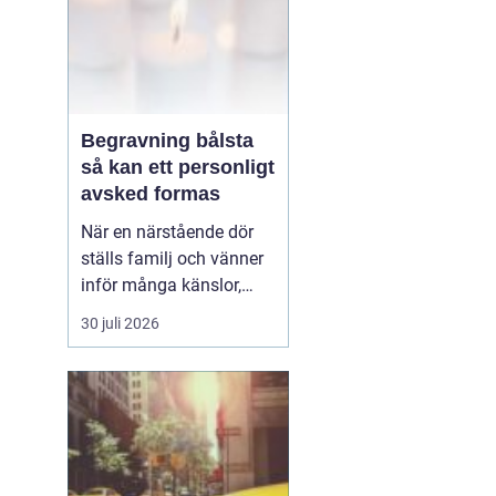
Begravning bålsta
så kan ett personligt
avsked formas
När en närstående dör
ställs familj och vänner
inför många känslor,
men också praktiska
30 juli 2026
beslut.
En begravning
Bålsta innebär
ofta en
ceremoni i någon av
Håbo församlings kyrkor
eller ka...