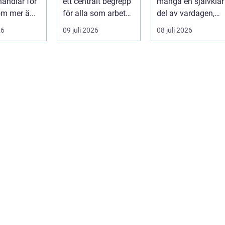
handlar för
ett centralt begrepp
många en självklar
praktiken
m mer ä...
för alla som arbetar
del av vardagen,
m...
men ...
26
09 juli 2026
08 juli 2026