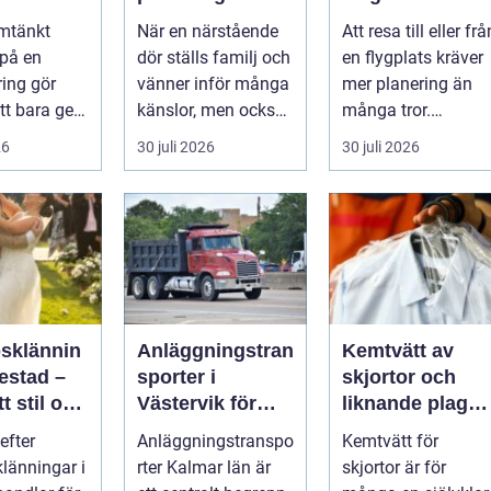
veringen
avsked formas
trygg och
mtänkt
När en närstående
Att resa till eller frå
nsla året
smidig
 på en
dör ställs familj och
en flygplats kräver
ring gör
vänner inför många
mer planering än
tt bara ge
känslor, men också
många tror.
Det
praktiska beslut. En
Flygtider, packning,
26
30 juli 2026
30 juli 2026
 hur länge
b...
säker...
psklännin
Anläggningstran
Kemtvätt av
restad –
sporter i
skjortor och
tt stil och
Västervik för
liknande plagg:
rm inför
effektiva
Så fungerar
efter
Anläggningstranspo
Kemtvätt för
ora dagen
byggprojekt
professionell
klänningar i
rter Kalmar län är
skjortor är för
klädvård i