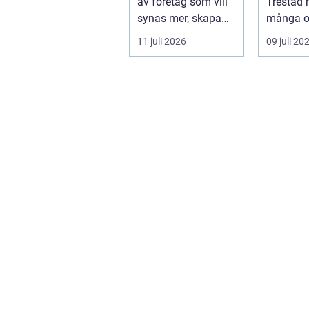
av företag som vill
Trestad 
synas mer, skapa
många o
stolthet inte...
11 juli 2026
09 juli 20