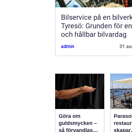
Bilservice på en bilver
Tyresö: Grunden för en
och hållbar bilvardag
admin
01 au
Göra om
Parasol
guldsmycken –
restaura
så förvandlas
skapar