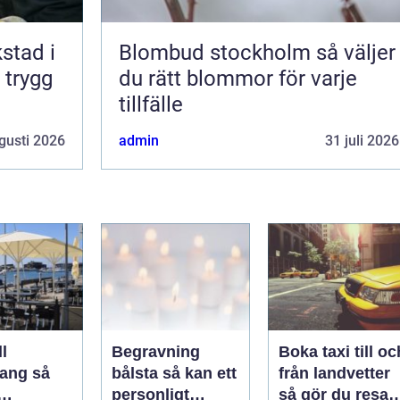
kstad i
Blombud stockholm så väljer
 trygg
du rätt blommor för varje
tillfälle
gusti 2026
admin
31 juli 2026
l
Begravning
Boka taxi till oc
ng så
bålsta så kan ett
från landvetter
personligt
så gör du resan