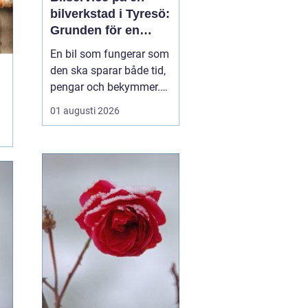
bilverkstad i Tyresö:
Grunden för en
trygg och hållbar
En bil som fungerar som
bilvardag
den ska sparar både tid,
pengar och bekymmer.
För många förare blir
01 augusti 2026
servicefrågan ändå
något som skjuts upp
tills en varningslampa
börjar lysa eller ett ljud
känns fel. Ge...