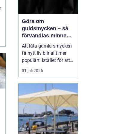
n
Göra om
guldsmycken – så
förvandlas minnen
till nya favoriter
Att låta gamla smycken
få nytt liv blir allt mer
populärt. Istället för att
låta arvegods ligga i en
31 juli 2026
låda kan de formas om
till något som både
passar stilen i dag och
bär med sig historien.
N&au...