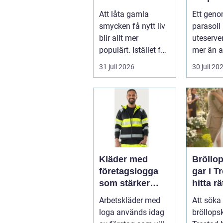
minnen till nya
uteser
Att låta gamla
Ett geno
favoriter
rätt kä
smycken få nytt liv
parasoll
runt
blir allt mer
uteserve
populärt. Istället för
mer än a
a...
skugga. 
31 juli 2026
30 juli 20
påverkar
gäs...
Kläder med
Bröllo
företagslogga
gar i T
som stärker
hitta rä
varumärket
passfo
Arbetskläder med
Att söka 
varje dag
den st
loga används idag
bröllops