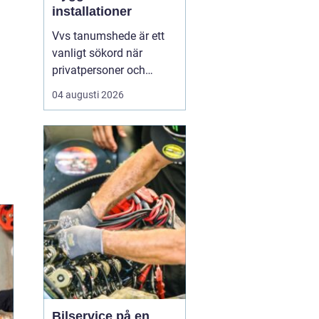
installationer
Vvs tanumshede är ett
vanligt sökord när
privatpersoner och
företag behöver hjälp
04 augusti 2026
med värme, vatten och
sanitet i norra bohuslän.
Många undrar vad som
skiljer en seriös vvs
partner från en tillfällig
lösning, hur en
installation bör gå till
och vilka...
Bilservice på en