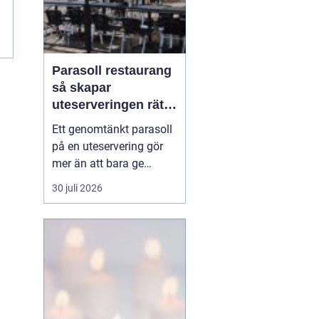
Parasoll restaurang
så skapar
uteserveringen rätt
känsla året runt
Ett genomtänkt parasoll
på en uteservering gör
mer än att bara ge
skugga. Det påverkar hur
30 juli 2026
länge gästerna stannar,
hur mycket de beställer
och om de väljer att
komma tillbaka. När
kraven på komfort,
hållbarhet och design
ökar, blir valet av
parasoll ...