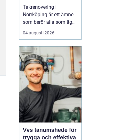
Takrenovering i
Norrköping är ett ämne
som berör alla som äger
hus, radhus eller
04 augusti 2026
flerfamiljshus i området.
Taket är husets
viktigaste skydd mot
regn, snö och fukt, och
en i tid genomförd
renovering kan sp...
Vvs tanumshede för
trygga och effektiva