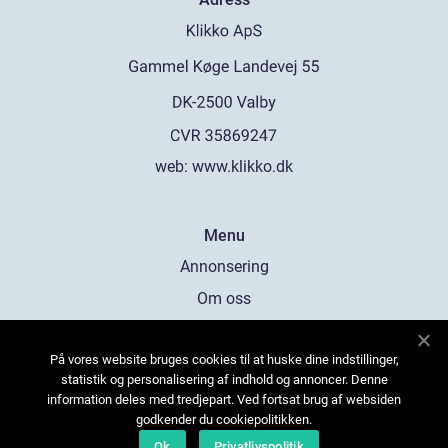
web:
www.klikko.dk
Menu
Annonsering
Om oss
Cookies
På vores website bruges cookies til at huske dine indstillinger,
Kontakta oss
statistik og personalisering af indhold og annoncer. Denne
Sitemap
information deles med tredjepart. Ved fortsat brug af websiden
godkender du cookiepolitikken.
Ok
Privatlivspolitik