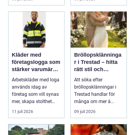
Kläder med
Bröllopsklänninga
företagslogga som
r i Trestad – hitta
stärker varumärket
rätt stil och
varje dag
passform inför den
Arbetskläder med loga
Att söka efter
stora dagen
används idag av
bröllopsklänningar i
företag som vill synas
Trestad handlar för
mer, skapa stolthet
många om mer ä...
inte...
11 juli 2026
09 juli 2026