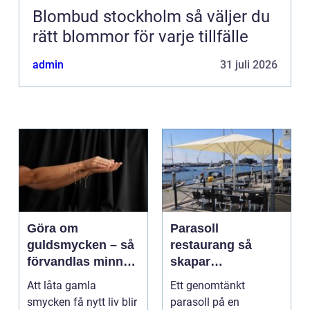
Blombud stockholm så väljer du
rätt blommor för varje tillfälle
admin
31 juli 2026
Göra om
Parasoll
guldsmycken – så
restaurang så
förvandlas minnen
skapar
till nya favoriter
uteserveringen rätt
Att låta gamla
Ett genomtänkt
känsla året runt
smycken få nytt liv blir
parasoll på en