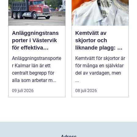
Anläggningstrans
Kemtvätt av
porter i Västervik
skjortor och
för effektiva
liknande plagg: Så
byggprojekt
fungerar
Anläggningstransporte
Kemtvätt för skjortor är
professionell
r Kalmar län är ett
för många en självklar
klädvård i
centralt begrepp för
del av vardagen, men
praktiken
alla som arbetar m...
...
09 juli 2026
08 juli 2026
Adress