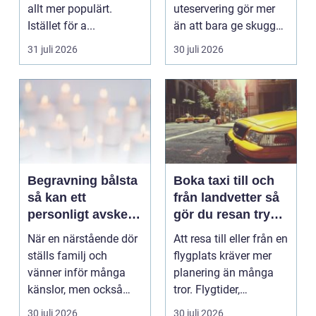
allt mer populärt.
uteservering gör mer
Istället för a...
än att bara ge skugga.
Det påverkar hur länge
31 juli 2026
30 juli 2026
gäs...
Begravning bålsta
Boka taxi till och
så kan ett
från landvetter så
personligt avsked
gör du resan trygg
formas
och smidig
När en närstående dör
Att resa till eller från en
ställs familj och
flygplats kräver mer
vänner inför många
planering än många
känslor, men också
tror. Flygtider,
praktiska beslut. En b...
packning, säker...
30 juli 2026
30 juli 2026