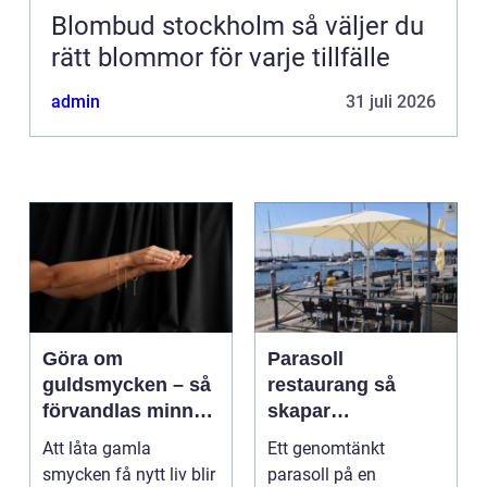
Blombud stockholm så väljer du
rätt blommor för varje tillfälle
admin
31 juli 2026
Göra om
Parasoll
guldsmycken – så
restaurang så
förvandlas minnen
skapar
till nya favoriter
uteserveringen rätt
Att låta gamla
Ett genomtänkt
känsla året runt
smycken få nytt liv blir
parasoll på en