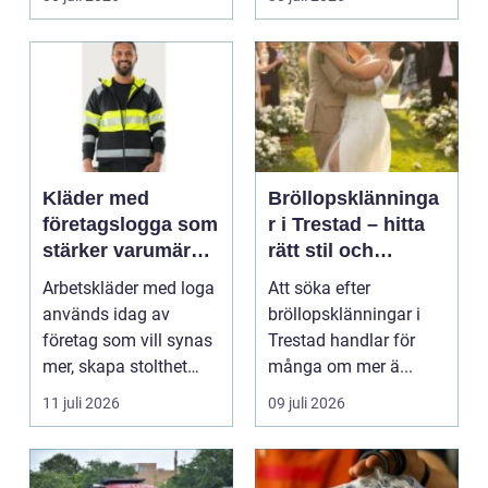
Kläder med
Bröllopsklänninga
företagslogga som
r i Trestad – hitta
stärker varumärket
rätt stil och
varje dag
passform inför den
Arbetskläder med loga
Att söka efter
stora dagen
används idag av
bröllopsklänningar i
företag som vill synas
Trestad handlar för
mer, skapa stolthet
många om mer ä...
inte...
11 juli 2026
09 juli 2026