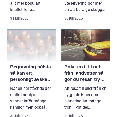
allt mer populärt.
uteservering gör mer
Istället för a...
än att bara ge skugga.
Det påverkar hur länge
31 juli 2026
30 juli 2026
gäs...
Begravning bålsta
Boka taxi till och
så kan ett
från landvetter så
personligt avsked
gör du resan trygg
formas
och smidig
När en närstående dör
Att resa till eller från en
ställs familj och
flygplats kräver mer
vänner inför många
planering än många
känslor, men också
tror. Flygtider,
praktiska beslut. En b...
packning, säker...
30 juli 2026
30 juli 2026