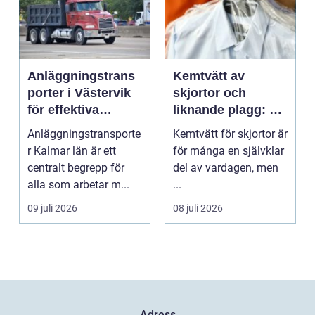
Anläggningstrans
Kemtvätt av
porter i Västervik
skjortor och
för effektiva
liknande plagg: Så
byggprojekt
fungerar
Anläggningstransporte
Kemtvätt för skjortor är
professionell
r Kalmar län är ett
för många en självklar
klädvård i
centralt begrepp för
del av vardagen, men
praktiken
alla som arbetar m...
...
09 juli 2026
08 juli 2026
Adress