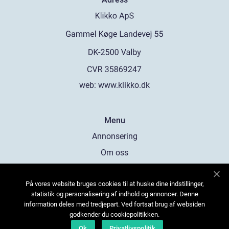
web:
www.klikko.dk
Menu
Annonsering
Om oss
Cookies
På vores website bruges cookies til at huske dine indstillinger,
Kontakta oss
statistik og personalisering af indhold og annoncer. Denne
Sitemap
information deles med tredjepart. Ved fortsat brug af websiden
godkender du cookiepolitikken.
Ok
Privatlivspolitik