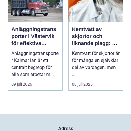
Anläggningstrans
Kemtvätt av
porter i Västervik
skjortor och
för effektiva
liknande plagg: Så
byggprojekt
fungerar
Anläggningstransporte
Kemtvätt för skjortor är
professionell
r Kalmar län är ett
för många en självklar
klädvård i
centralt begrepp för
del av vardagen, men
praktiken
alla som arbetar m...
...
09 juli 2026
08 juli 2026
Adress