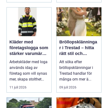
Kläder med
Bröllopsklänninga
företagslogga som
r i Trestad – hitta
stärker varumärket
rätt stil och
varje dag
passform inför den
Arbetskläder med loga
Att söka efter
stora dagen
används idag av
bröllopsklänningar i
företag som vill synas
Trestad handlar för
mer, skapa stolthet
många om mer ä...
inte...
11 juli 2026
09 juli 2026