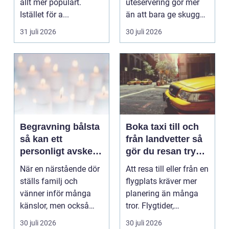
allt mer populärt.
uteservering gör mer
Istället för a...
än att bara ge skugga.
Det påverkar hur länge
31 juli 2026
30 juli 2026
gäs...
Begravning bålsta
Boka taxi till och
så kan ett
från landvetter så
personligt avsked
gör du resan trygg
formas
och smidig
När en närstående dör
Att resa till eller från en
ställs familj och
flygplats kräver mer
vänner inför många
planering än många
känslor, men också
tror. Flygtider,
praktiska beslut. En b...
packning, säker...
30 juli 2026
30 juli 2026