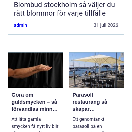
Blombud stockholm så väljer du
rätt blommor för varje tillfälle
admin
31 juli 2026
Göra om
Parasoll
guldsmycken – så
restaurang så
förvandlas minnen
skapar
till nya favoriter
uteserveringen rätt
Att låta gamla
Ett genomtänkt
känsla året runt
smycken få nytt liv blir
parasoll på en