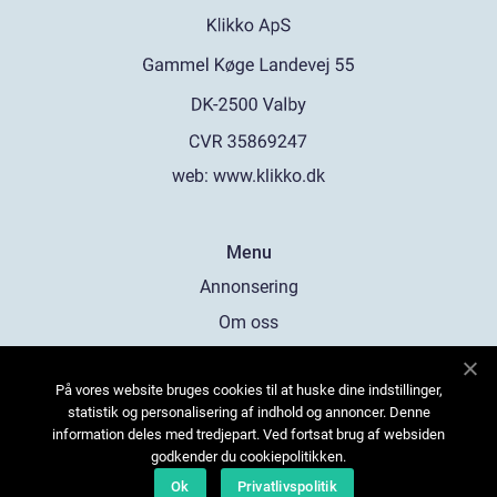
web:
www.klikko.dk
Menu
Annonsering
Om oss
Cookies
På vores website bruges cookies til at huske dine indstillinger,
Kontakta oss
statistik og personalisering af indhold og annoncer. Denne
Sitemap
information deles med tredjepart. Ved fortsat brug af websiden
godkender du cookiepolitikken.
Ok
Privatlivspolitik