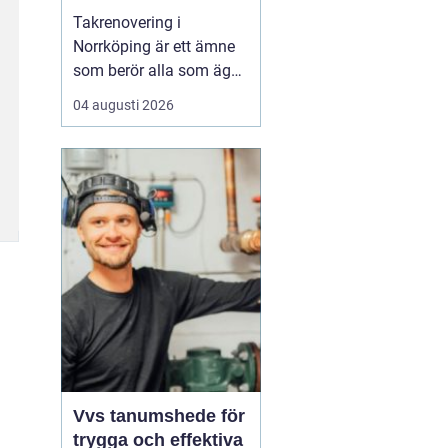
Takrenovering i
Norrköping är ett ämne
som berör alla som äger
hus, radhus eller
04 augusti 2026
flerfamiljshus i området.
Taket är husets
viktigaste skydd mot
regn, snö och fukt, och
en i tid genomförd
renovering kan sp...
Vvs tanumshede för
trygga och effektiva