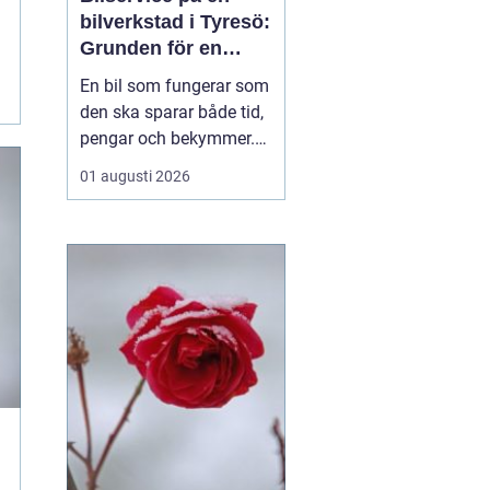
bilverkstad i Tyresö:
Grunden för en
trygg och hållbar
En bil som fungerar som
bilvardag
den ska sparar både tid,
pengar och bekymmer.
För många förare blir
01 augusti 2026
servicefrågan ändå
något som skjuts upp
tills en varningslampa
börjar lysa eller ett ljud
känns fel. Ge...