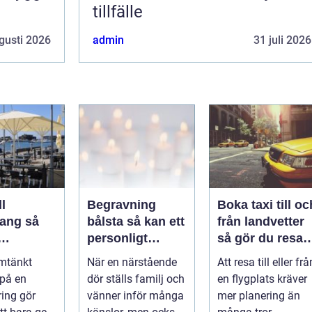
tillfälle
gusti 2026
admin
31 juli 2026
l
Begravning
Boka taxi till oc
ng så
bålsta så kan ett
från landvetter
personligt
så gör du resan
veringen
avsked formas
trygg och
mtänkt
När en närstående
Att resa till eller frå
nsla året
smidig
 på en
dör ställs familj och
en flygplats kräver
ring gör
vänner inför många
mer planering än