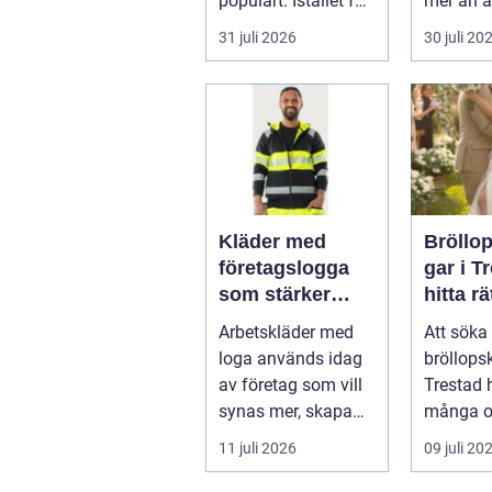
populärt. Istället för
mer än a
a...
skugga. 
31 juli 2026
30 juli 20
påverkar
gäs...
Kläder med
Bröllo
företagslogga
gar i T
som stärker
hitta rä
varumärket
passfo
Arbetskläder med
Att söka 
varje dag
den st
loga används idag
bröllops
av företag som vill
Trestad 
synas mer, skapa
många o
stolthet inte...
11 juli 2026
09 juli 20