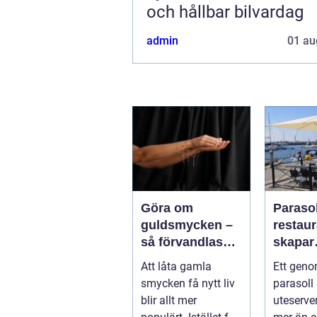
och hållbar bilvardag
admin
01 au
Göra om
Parasol
guldsmycken –
restaura
så förvandlas
skapar
minnen till nya
uteser
Att låta gamla
Ett geno
favoriter
rätt kä
smycken få nytt liv
parasoll
runt
blir allt mer
uteserve