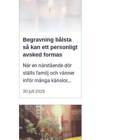
Begravning bålsta
så kan ett personligt
avsked formas
När en närstående dör
ställs familj och vänner
inför många känslor,
men också praktiska
30 juli 2026
beslut.
En begravning
Bålsta innebär
ofta en
ceremoni i någon av
Håbo församlings kyrkor
eller ka...