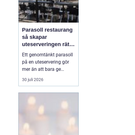
Parasoll restaurang
så skapar
uteserveringen rätt
känsla året runt
Ett genomtänkt parasoll
på en uteservering gör
mer än att bara ge
skugga. Det påverkar hur
30 juli 2026
länge gästerna stannar,
hur mycket de beställer
och om de väljer att
komma tillbaka. När
kraven på komfort,
hållbarhet och design
ökar, blir valet av
parasoll ...