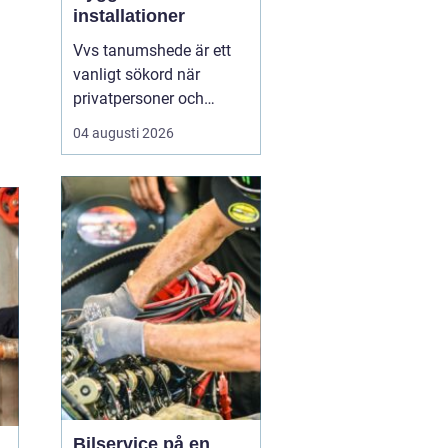
installationer
Vvs tanumshede är ett
vanligt sökord när
privatpersoner och
företag behöver hjälp
04 augusti 2026
med värme, vatten och
sanitet i norra bohuslän.
Många undrar vad som
skiljer en seriös vvs
partner från en tillfällig
lösning, hur en
installation bör gå till
och vilka...
Bilservice på en