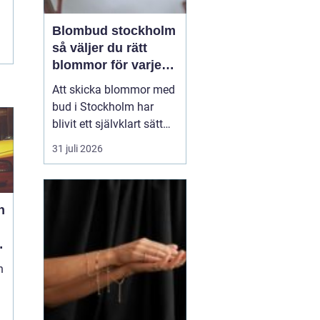
Blombud stockholm
så väljer du rätt
blommor för varje
tillfälle
Att skicka blommor med
bud i Stockholm har
blivit ett självklart sätt
att visa omtanke, fira
31 juli 2026
stora händelser eller
säga sådant som är
svårt att formulera i ord.
h
En bukett kan skapa
glädje på några
sekunder, oavsett om
mottagaren befinner sig
n
på konto...