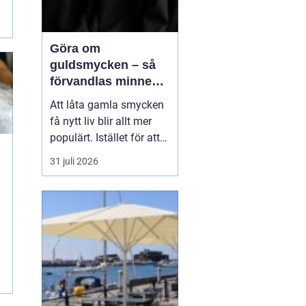
Göra om
guldsmycken – så
förvandlas minnen
till nya favoriter
Att låta gamla smycken
få nytt liv blir allt mer
populärt. Istället för att
låta arvegods ligga i en
31 juli 2026
låda kan de formas om
till något som både
passar stilen i dag och
bär med sig historien.
N&au...