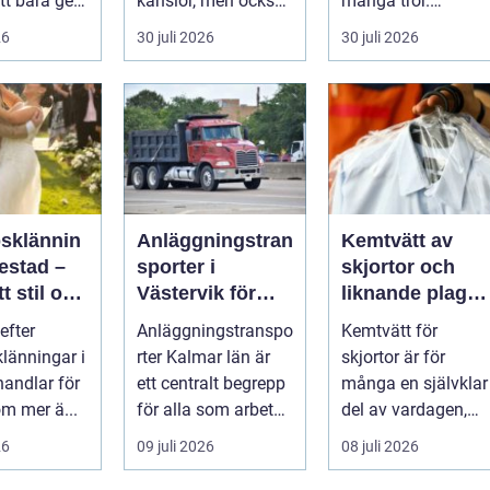
tt bara ge
känslor, men också
många tror.
Det
praktiska beslut. En
Flygtider, packning,
26
30 juli 2026
30 juli 2026
 hur länge
b...
säker...
psklännin
Anläggningstran
Kemtvätt av
restad –
sporter i
skjortor och
tt stil och
Västervik för
liknande plagg:
rm inför
effektiva
Så fungerar
efter
Anläggningstranspo
Kemtvätt för
ora dagen
byggprojekt
professionell
klänningar i
rter Kalmar län är
skjortor är för
klädvård i
handlar för
ett centralt begrepp
många en självklar
praktiken
m mer ä...
för alla som arbetar
del av vardagen,
m...
men ...
26
09 juli 2026
08 juli 2026