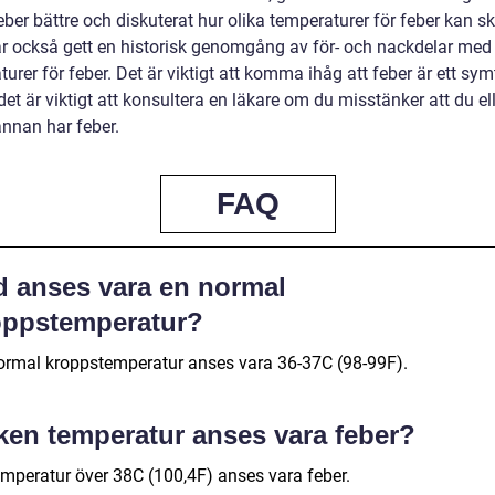
eber bättre och diskuterat hur olika temperaturer för feber kan ski
har också gett en historisk genomgång av för- och nackdelar med 
urer för feber. Det är viktigt att komma ihåg att feber är ett sy
det är viktigt att konsultera en läkare om du misstänker att du el
nnan har feber.
FAQ
d anses vara en normal
oppstemperatur?
ormal kroppstemperatur anses vara 36-37C (98-99F).
lken temperatur anses vara feber?
emperatur över 38C (100,4F) anses vara feber.