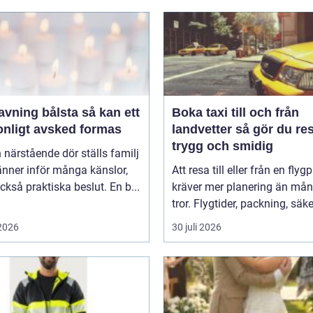
ing bålsta så kan ett
Boka taxi till och från
onligt avsked formas
landvetter så gör du resan
trygg och smidig
 närstående dör ställs familj
nner inför många känslor,
Att resa till eller från en flyg
kså praktiska beslut. En b...
kräver mer planering än må
tror. Flygtider, packning, säker
 2026
30 juli 2026