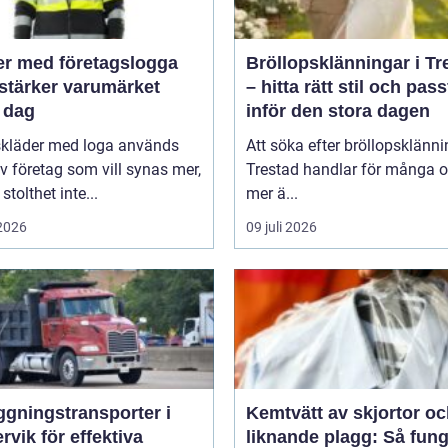
er med företagslogga
Bröllopsklänningar i Tr
stärker varumärket
– hitta rätt stil och pas
 dag
inför den stora dagen
skläder med loga används
Att söka efter bröllopsklänni
v företag som vill synas mer,
Trestad handlar för många 
stolthet inte...
mer ä...
 2026
09 juli 2026
ggningstransporter i
Kemtvätt av skjortor o
rvik för effektiva
liknande plagg: Så fung