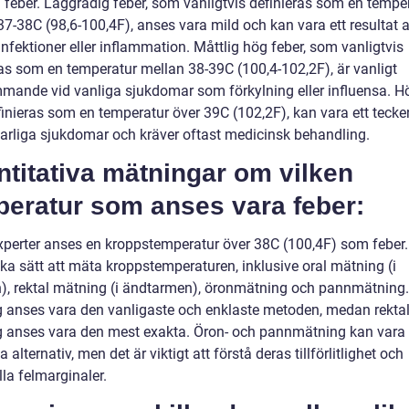
 feber. Låggradig feber, som vanligtvis definieras som en tempe
37-38C (98,6-100,4F), anses vara mild och kan vara ett resultat 
nfektioner eller inflammation. Måttlig hög feber, som vanligtvis
ras som en temperatur mellan 38-39C (100,4-102,2F), är vanligt
mande vid vanliga sjukdomar som förkylning eller influensa. Hö
inieras som en temperatur över 39C (102,2F), kan vara ett tecke
varliga sjukdomar och kräver oftast medicinsk behandling.
titativa mätningar om vilken
peratur som anses vara feber:
experter anses en kroppstemperatur över 38C (100,4F) som feber.
ika sätt att mäta kroppstemperaturen, inklusive oral mätning (i
, rektal mätning (i ändtarmen), öronmätning och pannmätning.
 anses vara den vanligaste och enklaste metoden, medan rekta
 anses vara den mest exakta. Öron- och pannmätning kan vara
a alternativ, men det är viktigt att förstå deras tillförlitlighet och
la felmarginaler.