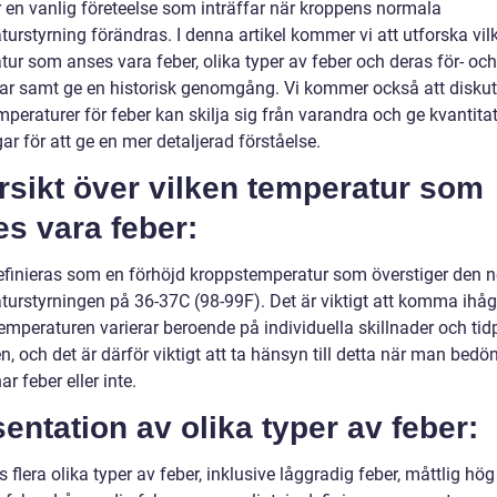
r en vanlig företeelse som inträffar när kroppens normala
urstyrning förändras. I denna artikel kommer vi att utforska vil
ur som anses vara feber, olika typer av feber och deras för- och
ar samt ge en historisk genomgång. Vi kommer också att diskut
mperaturer för feber kan skilja sig från varandra och ge kvantita
r för att ge en mer detaljerad förståelse.
rsikt över vilken temperatur som
s vara feber:
efinieras som en förhöjd kroppstemperatur som överstiger den 
turstyrningen på 36-37C (98-99F). Det är viktigt att komma ihåg
emperaturen varierar beroende på individuella skillnader och ti
, och det är därför viktigt att ta hänsyn till detta när man bed
r feber eller inte.
entation av olika typer av feber:
s flera olika typer av feber, inklusive låggradig feber, måttlig hög