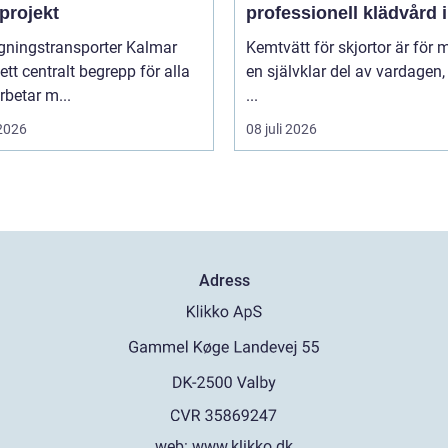
projekt
professionell klädvård i
praktiken
gningstransporter Kalmar
Kemtvätt för skjortor är för
 ett centralt begrepp för alla
en självklar del av vardagen
betar m...
...
 2026
08 juli 2026
Adress
web:
www.klikko.dk