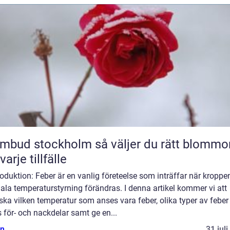
 stockholm så väljer du rätt blommor
varje tillfälle
roduktion: Feber är en vanlig företeelse som inträffar när kroppe
la temperaturstyrning förändras. I denna artikel kommer vi att
ska vilken temperatur som anses vara feber, olika typer av feber
 för- och nackdelar samt ge en...
n
31 jul