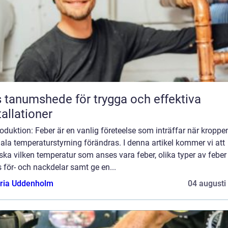
 tanumshede för trygga och effektiva
tallationer
roduktion: Feber är en vanlig företeelse som inträffar när kroppe
la temperaturstyrning förändras. I denna artikel kommer vi att
ska vilken temperatur som anses vara feber, olika typer av feber
 för- och nackdelar samt ge en...
oria Uddenholm
04 augusti