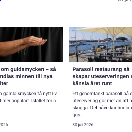
 om guldsmycken – så
Parasoll restaurang så
ndlas minnen till nya
skapar uteserveringen r
iter
känsla året runt
ta gamla smycken få nytt liv
Ett genomtänkt parasoll på 
lt mer populärt. Istället för a...
uteservering gör mer än att 
skugga. Det påverkar hur lä
gäs...
 2026
30 juli 2026