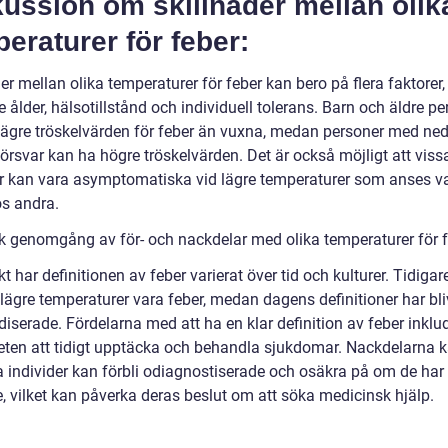
ussion om skillnader mellan olik
eraturer för feber:
er mellan olika temperaturer för feber kan bero på flera faktorer,
e ålder, hälsotillstånd och individuell tolerans. Barn och äldre p
lägre tröskelvärden för feber än vuxna, medan personer med ned
rsvar kan ha högre tröskelvärden. Det är också möjligt att viss
er kan vara asymptomatiska vid lägre temperaturer som anses v
os andra.
sk genomgång av för- och nackdelar med olika temperaturer för f
kt har definitionen av feber varierat över tid och kulturer. Tidigar
lägre temperaturer vara feber, medan dagens definitioner har bli
iserade. Fördelarna med att ha en klar definition av feber inklu
eten att tidigt upptäcka och behandla sjukdomar. Nackdelarna 
sa individer kan förbli odiagnostiserade och osäkra på om de har
te, vilket kan påverka deras beslut om att söka medicinsk hjälp.