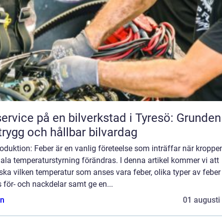
service på en bilverkstad i Tyresö: Grunden
trygg och hållbar bilvardag
roduktion: Feber är en vanlig företeelse som inträffar när kroppe
la temperaturstyrning förändras. I denna artikel kommer vi att
ska vilken temperatur som anses vara feber, olika typer av feber
 för- och nackdelar samt ge en...
n
01 augusti