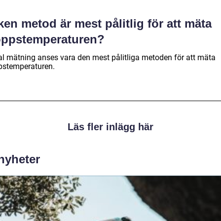
ken metod är mest pålitlig för att mäta
oppstemperaturen?
al mätning anses vara den mest pålitliga metoden för att mäta
pstemperaturen.
Läs fler inlägg här
 nyheter