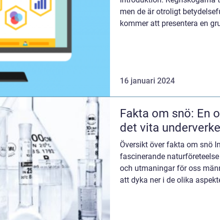
men de är otroligt betydelsefu
kommer att presentera en gru
regnskogen,...
16 januari 2024
Fakta om snö: En o
det vita underverke
Översikt över fakta om snö I
fascinerande naturföreteels
och utmaningar för oss männi
att dyka ner i de olika aspek
faktiska egenskaper o...