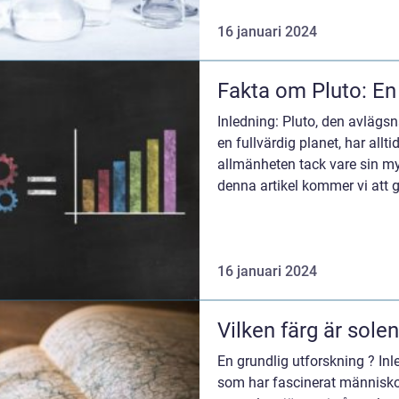
16 januari 2024
Fakta om Pluto: En
Inledning: Pluto, den avläg
en fullvärdig planet, har allt
allmänheten tack vare sin my
denna artikel kommer vi att g
om Pluto, in...
16 januari 2024
Vilken färg är solen
En grundlig utforskning ? Inl
som har fascinerat människo