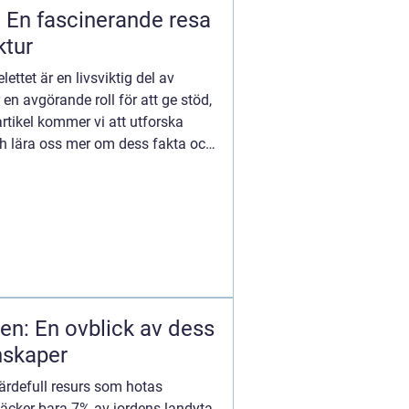
: En fascinerande resa
ktur
lettet är en livsviktig del av
n avgörande roll för att ge stöd,
artikel kommer vi att utforska
och lära oss mer om dess fakta och
n: En ovblick av dess
nskaper
rdefull resurs som hotas
äcker bara 7% av jordens landyta,