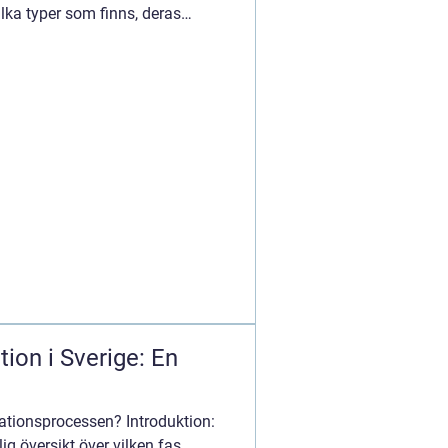
lka typer som finns, deras
ion i Sverige: En
nationsprocessen? Introduktion:
ig översikt över vilken fas