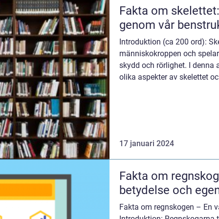
Fakta om skelettet
genom vår benstru
Introduktion (ca 200 ord): Ske
människokroppen och spelar e
skydd och rörlighet. I denna 
olika aspekter av skelettet 
egen...
17 januari 2024
Fakta om regnskoge
betydelse och ege
Fakta om regnskogen – En vä
Introduktion: Regnskogarna t