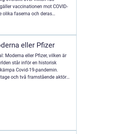
t gäller vaccinationen mot COVID-
e olika faserna och deras
derna eller Pfizer
l: Moderna eller Pfizer, vilken är
rlden står inför en historisk
 bekämpa Covid-19-pandemin.
 stage och två framstående aktörer