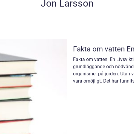
Jon Larsson
Fak
Fakta om vatten: En Livsvikti
grundläggande och nödvändig
organismer på jorden. Utan va
vara omöjligt. Det har funnit
oersättligt inslag i ...