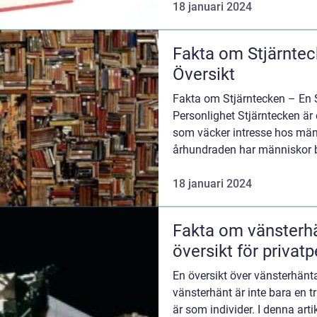
18 januari 2024
Fakta om Stjärntec
Översikt
Fakta om Stjärntecken – En
Personlighet Stjärntecken är 
som väcker intresse hos män
århundraden har människor b
guide till...
18 januari 2024
Fakta om vänsterhä
översikt för privat
En översikt över vänsterhänta
vänsterhänt är inte bara en tri
är som individer. I denna art