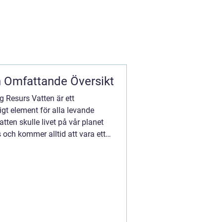
ta om vatten En Omfattande Översikt
g Resurs Vatten är ett
t element för alla levande
tten skulle livet på vår planet
s och kommer alltid att vara ett