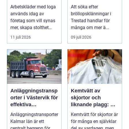
varje dag
inför den stora
Arbetskläder med loga
Att söka efter
dagen
används idag av
bröllopsklänningar i
företag som vill synas
Trestad handlar för
mer, skapa stolthet
många om mer ä...
inte...
11 juli 2026
09 juli 2026
Anläggningstransp
Kemtvätt av
orter i Västervik för
skjortor och
effektiva
liknande plagg: Så
byggprojekt
fungerar
Anläggningstransporter
Kemtvätt för skjortor är
professionell
Kalmar län är ett
för många en självklar
klädvård i
centralt begrepp för
del av vardagen, men ...