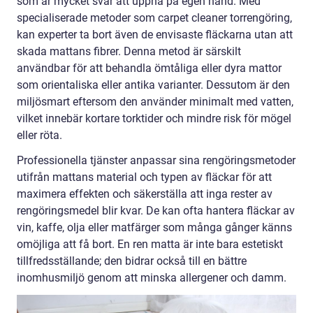
som är mycket svår att uppnå på egen hand. Med
specialiserade metoder som carpet cleaner torrengöring,
kan experter ta bort även de envisaste fläckarna utan att
skada mattans fibrer. Denna metod är särskilt
användbar för att behandla ömtåliga eller dyra mattor
som orientaliska eller antika varianter. Dessutom är den
miljösmart eftersom den använder minimalt med vatten,
vilket innebär kortare torktider och mindre risk för mögel
eller röta.
Professionella tjänster anpassar sina rengöringsmetoder
utifrån mattans material och typen av fläckar för att
maximera effekten och säkerställa att inga rester av
rengöringsmedel blir kvar. De kan ofta hantera fläckar av
vin, kaffe, olja eller matfärger som många gånger känns
omöjliga att få bort. En ren matta är inte bara estetiskt
tillfredsställande; den bidrar också till en bättre
inomhusmiljö genom att minska allergener och damm.