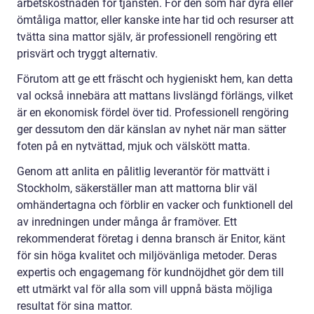
arbetskostnaden för tjänsten. För den som har dyra eller
ömtåliga mattor, eller kanske inte har tid och resurser att
tvätta sina mattor själv, är professionell rengöring ett
prisvärt och tryggt alternativ.
Förutom att ge ett fräscht och hygieniskt hem, kan detta
val också innebära att mattans livslängd förlängs, vilket
är en ekonomisk fördel över tid. Professionell rengöring
ger dessutom den där känslan av nyhet när man sätter
foten på en nytvättad, mjuk och välskött matta.
Genom att anlita en pålitlig leverantör för mattvätt i
Stockholm, säkerställer man att mattorna blir väl
omhändertagna och förblir en vacker och funktionell del
av inredningen under många år framöver. Ett
rekommenderat företag i denna bransch är Enitor, känt
för sin höga kvalitet och miljövänliga metoder. Deras
expertis och engagemang för kundnöjdhet gör dem till
ett utmärkt val för alla som vill uppnå bästa möjliga
resultat för sina mattor.