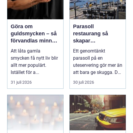
Göra om
Parasoll
guldsmycken – så
restaurang så
förvandlas minnen
skapar
till nya favoriter
uteserveringen rätt
Att låta gamla
Ett genomtänkt
känsla året runt
smycken få nytt liv blir
parasoll på en
allt mer populärt.
uteservering gör mer än
Istället för a...
att bara ge skugga. Det
påverkar hur länge
31 juli 2026
30 juli 2026
gäs...