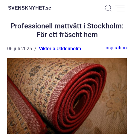
SVENSKNYHET.
se
Professionell mattvätt i Stockholm:
För ett fräscht hem
inspiration
06 juli 2025
Viktoria Uddenholm