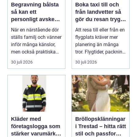
Begravning bålsta
Boka taxi till och
så kan ett
från landvetter så
personligt avsked
gör du resan trygg
formas
och smidig
När en närstående dör
Att resa till eller från en
ställs familj och vänner
flygplats kräver mer
inför många känslor,
planering än många
men också praktiska
tror. Flygtider, packning,
beslut. En b...
säker...
30 juli 2026
30 juli 2026
Kläder med
Bröllopsklänningar
företagslogga som
i Trestad – hitta rätt
stärker varumärket
stil och passform