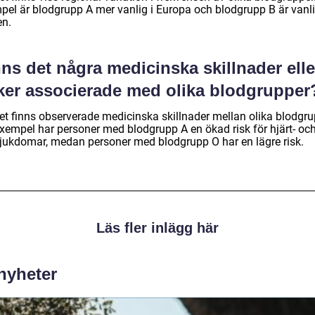
pel är blodgrupp A mer vanlig i Europa och blodgrupp B är vanl
en.
ns det några medicinska skillnader elle
sker associerade med olika blodgrupper
det finns observerade medicinska skillnader mellan olika blodgru
 exempel har personer med blodgrupp A en ökad risk för hjärt- oc
sjukdomar, medan personer med blodgrupp O har en lägre risk.
Läs fler inlägg här
 nyheter