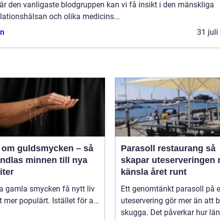
r den vanligaste blodgruppen kan vi få insikt i den mänskliga
ationshälsan och olika medicins...
n
31 jul
 om guldsmycken – så
Parasoll restaurang så
ndlas minnen till nya
skapar uteserveringen r
iter
känsla året runt
ta gamla smycken få nytt liv
Ett genomtänkt parasoll på 
lt mer populärt. Istället för a...
uteservering gör mer än att 
skugga. Det påverkar hur lä