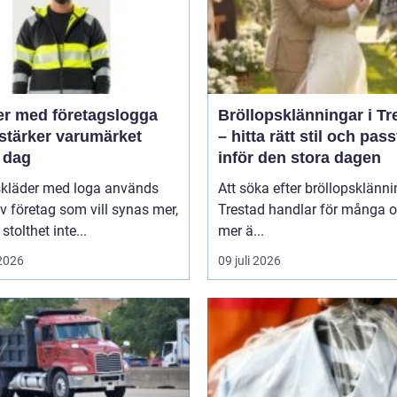
er med företagslogga
Bröllopsklänningar i Tr
stärker varumärket
– hitta rätt stil och pas
 dag
inför den stora dagen
skläder med loga används
Att söka efter bröllopsklänni
v företag som vill synas mer,
Trestad handlar för många 
stolthet inte...
mer ä...
 2026
09 juli 2026