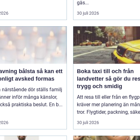
gäs...
 2026
30 juli 2026
ing bålsta så kan ett
Boka taxi till och från
onligt avsked formas
landvetter så gör du resan
trygg och smidig
 närstående dör ställs familj
nner inför många känslor,
Att resa till eller från en flyg
kså praktiska beslut. En b...
kräver mer planering än må
tror. Flygtider, packning, säker
 2026
30 juli 2026