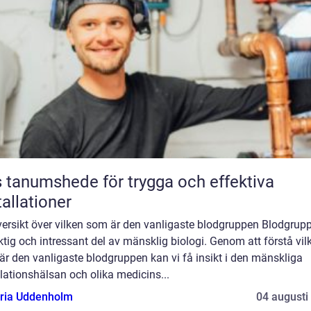
 tanumshede för trygga och effektiva
tallationer
ersikt över vilken som är den vanligaste blodgruppen Blodgrupp
ktig och intressant del av mänsklig biologi. Genom att förstå vil
r den vanligaste blodgruppen kan vi få insikt i den mänskliga
ationshälsan och olika medicins...
oria Uddenholm
04 augusti