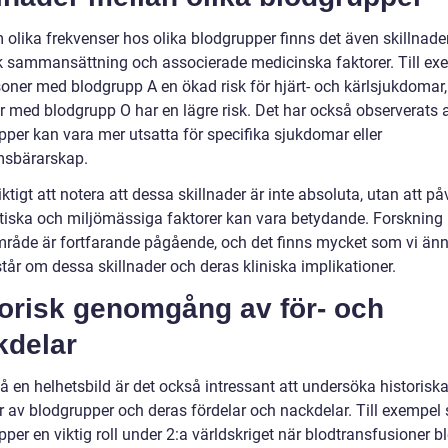
olika frekvenser hos olika blodgrupper finns det även skillnader
k sammansättning och associerade medicinska faktorer. Till ex
soner med blodgrupp A en ökad risk för hjärt- och kärlsjukdoma
r med blodgrupp O har en lägre risk. Det har också observerats a
pper kan vara mer utsatta för specifika sjukdomar eller
sbärarskap.
iktigt att notera att dessa skillnader är inte absoluta, utan att p
tiska och miljömässiga faktorer kan vara betydande. Forskning
mråde är fortfarande pågående, och det finns mycket som vi änn
står om dessa skillnader och deras kliniska implikationer.
torisk genomgång av för- och
kdelar
få en helhetsbild är det också intressant att undersöka historisk
r av blodgrupper och deras fördelar och nackdelar. Till exempel
per en viktig roll under 2:a världskriget när blodtransfusioner b