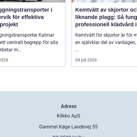
ggningstransporter i
Kemtvätt av skjortor o
rvik för effektiva
liknande plagg: Så fung
projekt
professionell klädvård i
praktiken
gningstransporter Kalmar
Kemtvätt för skjortor är för
 ett centralt begrepp för alla
en självklar del av vardagen
betar m...
...
 2026
08 juli 2026
Adress