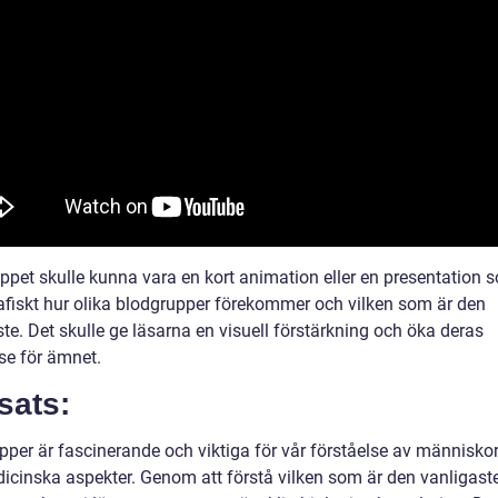
ippet skulle kunna vara en kort animation eller en presentation 
rafiskt hur olika blodgrupper förekommer och vilken som är den
te. Det skulle ge läsarna en visuell förstärkning och öka deras
se för ämnet.
sats:
pper är fascinerande och viktiga för vår förståelse av människo
icinska aspekter. Genom att förstå vilken som är den vanligast