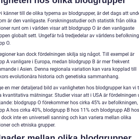
igheten hos olika blodgrupper
i känner till de olika typerna av blodgrupper, är det dags att un
om är den vanligaste. Forskningsstudier och statistik från olika
oner runt om i världen visar att blodgrupp O är den vanligaste
pen globalt sett. Ungefär två tredjedelar av världens befolkning
pp O.
regioner kan dock fördelningen skilja sig något. Till exempel är
pp A vanligare i Europa, medan blodgrupp B är mer frekvent
mande i Asien. Denna regionala variation kan vara kopplad till
ors evolutionära historia och genetiska sammanhang.
ge en mer detaljerad bild av vanligheten hos blodgrupper kan vi t
 kvantitativa mätningar. Studier visar att i USA är fördelningen
jande: blodgrupp O förekommer hos cirka 45% av befolkningen,
pp A hos cirka 40%, blodgrupp B hos 11% och blodgrupp AB hos
 dock inte en universell sanning och kan variera mellan olika
ioner och etniska grupper.
lnader mellan olika blodgrupper