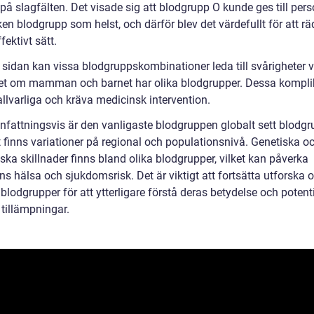
på slagfälten. Det visade sig att blodgrupp O kunde ges till per
en blodgrupp som helst, och därför blev det värdefullt för att rä
ffektivt sätt.
 sidan kan vissa blodgruppskombinationer leda till svårigheter v
tet om mamman och barnet har olika blodgrupper. Dessa kompli
allvarliga och kräva medicinsk intervention.
attningsvis är den vanligaste blodgruppen globalt sett blodgr
 finns variationer på regional och populationsnivå. Genetiska o
ka skillnader finns bland olika blodgrupper, vilket kan påverka
ns hälsa och sjukdomsrisk. Det är viktigt att fortsätta utforska 
blodgrupper för att ytterligare förstå deras betydelse och potenti
 tillämpningar.