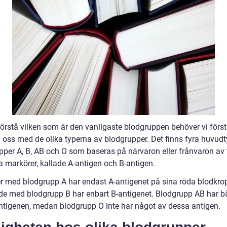
förstå vilken som är den vanligaste blodgruppen behöver vi först
 oss med de olika typerna av blodgrupper. Det finns fyra huvudt
pper A, B, AB och O som baseras på närvaron eller frånvaron av 
a markörer, kallade A-antigen och B-antigen.
r med blodgrupp A har endast A-antigenet på sina röda blodkrop
e med blodgrupp B har enbart B-antigenet. Blodgrupp AB har b
ntigenen, medan blodgrupp O inte har något av dessa antigen.