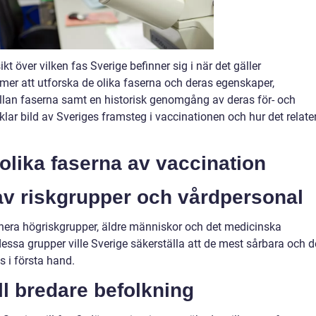
kt över vilken fas Sverige befinner sig i när det gäller
er att utforska de olika faserna och deras egenskaper,
ellan faserna samt en historisk genomgång av deras för- och
klar bild av Sveriges framsteg i vaccinationen och hur det relate
olika faserna av vaccination
 av riskgrupper och vårdpersonal
cinera högriskgrupper, äldre människor och det medicinska
ssa grupper ville Sverige säkerställa att de mest sårbara och d
s i första hand.
ll bredare befolkning