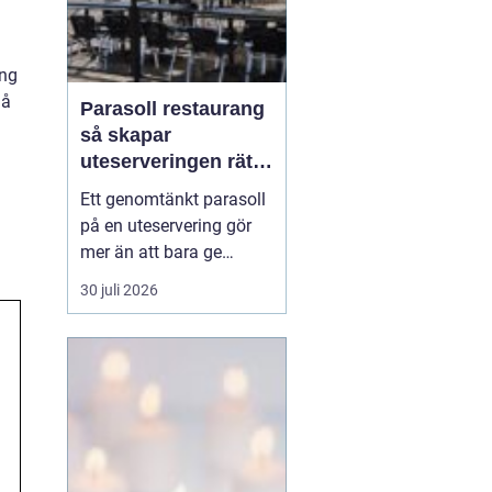
ång
nå
Parasoll restaurang
m
så skapar
uteserveringen rätt
känsla året runt
Ett genomtänkt parasoll
på en uteservering gör
mer än att bara ge
skugga. Det påverkar hur
30 juli 2026
länge gästerna stannar,
hur mycket de beställer
och om de väljer att
komma tillbaka. När
kraven på komfort,
hållbarhet och design
ökar, blir valet av
parasoll ...