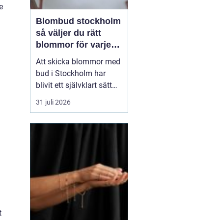
e
Blombud stockholm
så väljer du rätt
blommor för varje
tillfälle
Att skicka blommor med
bud i Stockholm har
blivit ett självklart sätt
att visa omtanke, fira
31 juli 2026
stora händelser eller
säga sådant som är
svårt att formulera i ord.
En bukett kan skapa
glädje på några
sekunder, oavsett om
mottagaren befinner sig
på konto...
t