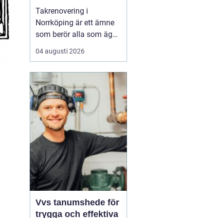
Takrenovering i
Norrköping är ett ämne
som berör alla som äger
hus, radhus eller
04 augusti 2026
flerfamiljshus i området.
Taket är husets
viktigaste skydd mot
regn, snö och fukt, och
en i tid genomförd
renovering kan sp...
Vvs tanumshede för
trygga och effektiva