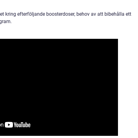
t kring efterföljande boosterdoser, behov av att bibehålla ett
ogram.