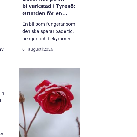
bilverkstad i Tyresö:
Grunden för en
trygg och hållbar
En bil som fungerar som
bilvardag
den ska sparar både tid,
pengar och bekymmer.
För många förare blir
av.
01 augusti 2026
servicefrågan ändå
något som skjuts upp
tills en varningslampa
börjar lysa eller ett ljud
känns fel. Ge...
cin
ch
gen