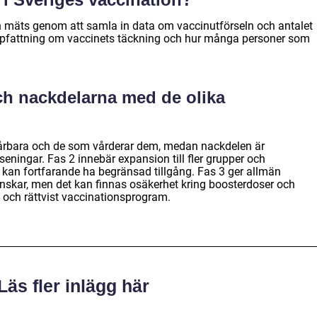
n mäts genom att samla in data om vaccinutförseln och antalet
uppfattning om vaccinets täckning och hur många personer som
och nackdelarna med de olika
årbara och de som vårderar dem, medan nackdelen är
seningar. Fas 2 innebär expansion till fler grupper och
kan fortfarande ha begränsad tillgång. Fas 3 ger allmän
m önskar, men det kan finnas osäkerhet kring boosterdoser och
vt och rättvist vaccinationsprogram.
Läs fler inlägg här