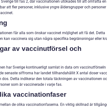
verige till fas 2, där vaccinationen utökades till att omfatta en
ar att fler personer, inklusive yngre åldersgrupper och personer
vaccinet.
ång
nationen får alla som önskar vaccinet möjlighet att få det. Detta
n kan vaccinera sig utan några specifika begränsningar eller kr
gar av vaccinutförsel och
nen har Sverige kontinuerligt samlat in data om vaccinutförseln
de senaste siffrorna har landet tillhandahållit X antal doser vac
n dos. Detta indikerar den totala täckningen av vaccinationen o
oner som är vaccinerade i varje fas.
lika vaccinationfaser
mellan de olika vaccinationfaserna. En viktig skillnad är tillgån