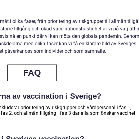
t i olika faser, från prioritering av riskgrupper till allmän tillg
 större tillgång och ökad vaccinationshastighet är vi på väg att 
gsvis nå en punkt där vi kan möta den globala pandemin. Geno
ackdelarna med olika faser kan vi få en klarare bild av Sveriges
det påverkar oss som individer och som samhälle.
FAQ
erna av vaccination i Sverige?
kluderar prioritering av riskgrupper och vårdpersonal i fas 1,
 fas 2, och allmän tillgång i fas 3 där alla som önskar vaccinet
i Sveriges vaccination?