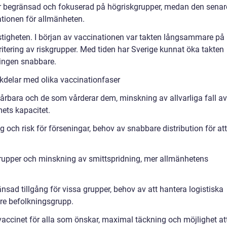
n mer begränsad och fokuserad på högriskgrupper, medan den senar
nationen för allmänheten.
stigheten. I början av vaccinationen var takten långsammare på
itering av riskgrupper. Med tiden har Sverige kunnat öka takten
ningen snabbare.
kdelar med olika vaccinationfaser
årbara och de som vårderar dem, minskning av allvarliga fall av
mets kapacitet.
 och risk för förseningar, behov av snabbare distribution för att
r grupper och minskning av smittspridning, mer allmänhetens
sad tillgång för vissa grupper, behov av att hantera logistiska
e befolkningsgrupp.
l vaccinet för alla som önskar, maximal täckning och möjlighet at