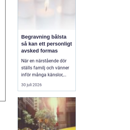
Begravning bålsta
så kan ett personligt
avsked formas
När en närstående dör
ställs familj och vänner
inför många känslor,
men också praktiska
30 juli 2026
beslut.
En begravning
Bålsta innebär
ofta en
ceremoni i någon av
Håbo församlings kyrkor
eller ka...