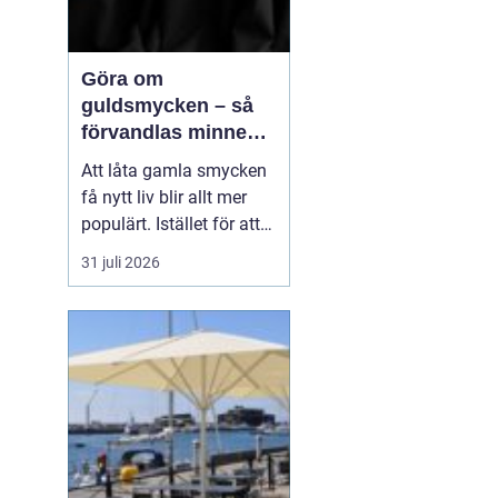
Göra om
guldsmycken – så
förvandlas minnen
till nya favoriter
Att låta gamla smycken
få nytt liv blir allt mer
populärt. Istället för att
låta arvegods ligga i en
31 juli 2026
låda kan de formas om
till något som både
passar stilen i dag och
bär med sig historien.
N&au...