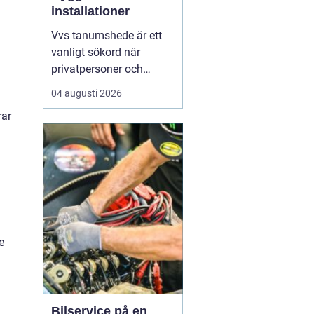
installationer
Vvs tanumshede är ett
vanligt sökord när
privatpersoner och
företag behöver hjälp
04 augusti 2026
med värme, vatten och
rar
sanitet i norra bohuslän.
Många undrar vad som
skiljer en seriös vvs
partner från en tillfällig
lösning, hur en
installation bör gå till
och vilka...
e
Bilservice på en