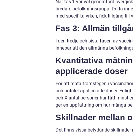
När fas 1 var väl genomförd övergick S
bredare befolkningsgrupp. Detta inneb
med specifika yrken, fick tillgång till 
Fas 3: Allmän tillg
I den tredje och sista fasen av vacci
innebär att den allmänna befolkninge
Kvantitativa mätnin
applicerade doser
För att mäta framstegen i vaccinatio
och antalet applicerade doser. Enligt 
och X antal personer har fått minst e
ger en uppfattning om hur många pers
Skillnader mellan o
Det finns vissa betydande skillnader 