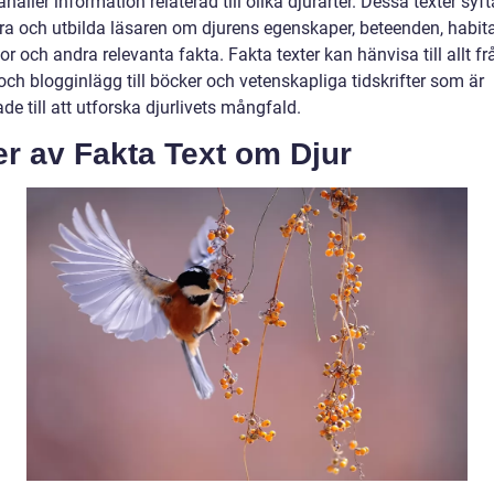
ahåller information relaterad till olika djurarter. Dessa texter syftar
ra och utbilda läsaren om djurens egenskaper, beteenden, habita
r och andra relevanta fakta. Fakta texter kan hänvisa till allt fr
 och blogginlägg till böcker och vetenskapliga tidskrifter som är
de till att utforska djurlivets mångfald.
r av Fakta Text om Djur