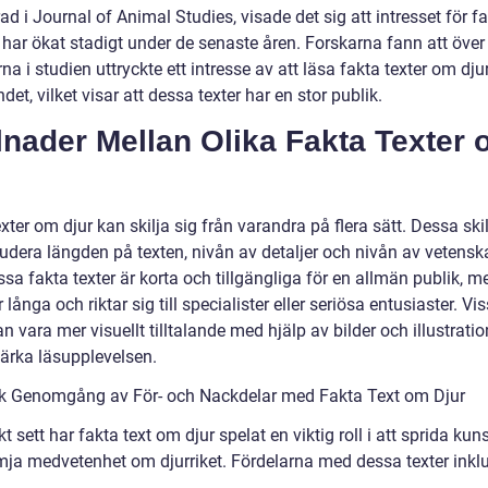
ad i Journal of Animal Studies, visade det sig att intresset för fa
 har ökat stadigt under de senaste åren. Forskarna fann att öve
na i studien uttryckte ett intresse av att läsa fakta texter om dju
det, vilket visar att dessa texter har en stor publik.
lnader Mellan Olika Fakta Texter
xter om djur kan skilja sig från varandra på flera sätt. Dessa ski
ludera längden på texten, nivån av detaljer och nivån av vetensk
issa fakta texter är korta och tillgängliga för en allmän publik, 
 långa och riktar sig till specialister eller seriösa entusiaster. Vi
an vara mer visuellt tilltalande med hjälp av bilder och illustratio
tärka läsupplevelsen.
sk Genomgång av För- och Nackdelar med Fakta Text om Djur
kt sett har fakta text om djur spelat en viktig roll i att sprida ku
mja medvetenhet om djurriket. Fördelarna med dessa texter inklu