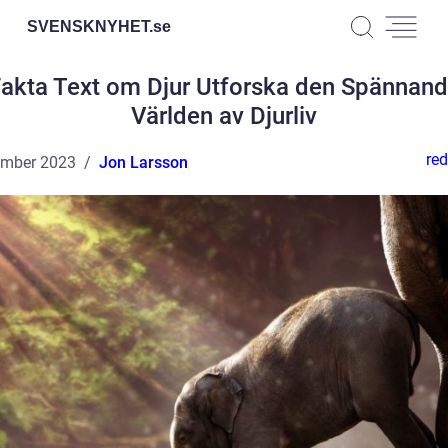
SVENSKNYHET.
se
akta Text om Djur Utforska den Spännan
Världen av Djurliv
red
ember 2023
Jon Larsson