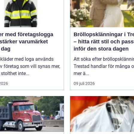
er med företagslogga
Bröllopsklänningar i Tr
stärker varumärket
– hitta rätt stil och pas
 dag
inför den stora dagen
skläder med loga används
Att söka efter bröllopsklänni
v företag som vill synas mer,
Trestad handlar för många 
stolthet inte...
mer ä...
 2026
09 juli 2026