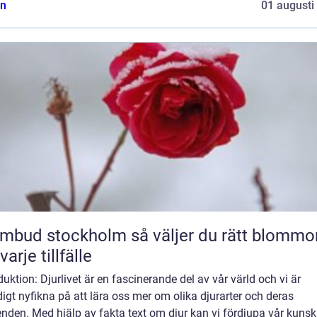
n
01 augusti
 stockholm så väljer du rätt blommor
varje tillfälle
duktion: Djurlivet är en fascinerande del av vår värld och vi är
igt nyfikna på att lära oss mer om olika djurarter och deras
nden. Med hjälp av fakta text om djur kan vi fördjupa vår kuns