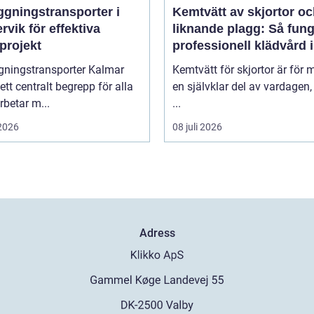
ggningstransporter i
Kemtvätt av skjortor o
rvik för effektiva
liknande plagg: Så fung
projekt
professionell klädvård i
praktiken
gningstransporter Kalmar
Kemtvätt för skjortor är för
 ett centralt begrepp för alla
en självklar del av vardagen
betar m...
...
 2026
08 juli 2026
Adress