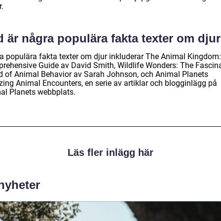
r.
 är några populära fakta texter om dju
a populära fakta texter om djur inkluderar The Animal Kingdom:
rehensive Guide av David Smith, Wildlife Wonders: The Fascin
d of Animal Behavior av Sarah Johnson, och Animal Planets
ing Animal Encounters, en serie av artiklar och blogginlägg på
al Planets webbplats.
Läs fler inlägg här
 nyheter