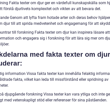
ldning Fakta texter om djur ger en värdefull kunskapskälla som h
tt förstå djurlivets komplexitet och vikten av att bevara det.
rande Genom att lyfta fram hotade arter och deras behov hjälper
om djur till att sprida medvetenhet och engagemang för att skyd
ntrar till forskning Fakta texter om djur kan inspirera läsare at
ormation och engagera sig i forskning för att lära sig mer om dj
ljöer.
kdelarna med fakta texter om dju
uderar:
tig information Vissa fakta texter kan innehålla felaktig informa
råldrade fakta, vilket kan leda till missförstånd eller spridning av
heter.
 på djupgående forskning Vissa texter kan vara ytliga och inte ge
ligt med vetenskapligt stöd eller referenser för sina påståenden.