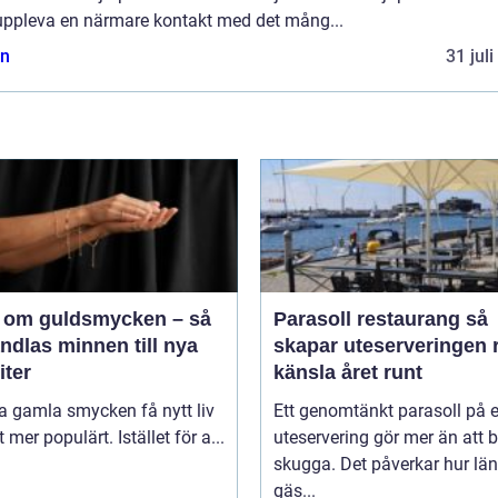
uppleva en närmare kontakt med det mång...
n
31 jul
 om guldsmycken – så
Parasoll restaurang så
ndlas minnen till nya
skapar uteserveringen r
iter
känsla året runt
ta gamla smycken få nytt liv
Ett genomtänkt parasoll på 
lt mer populärt. Istället för a...
uteservering gör mer än att 
skugga. Det påverkar hur lä
gäs...