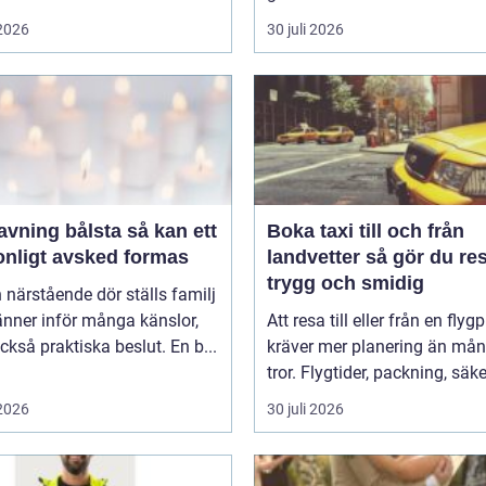
 2026
30 juli 2026
ing bålsta så kan ett
Boka taxi till och från
onligt avsked formas
landvetter så gör du resan
trygg och smidig
 närstående dör ställs familj
nner inför många känslor,
Att resa till eller från en flyg
kså praktiska beslut. En b...
kräver mer planering än må
tror. Flygtider, packning, säker
 2026
30 juli 2026