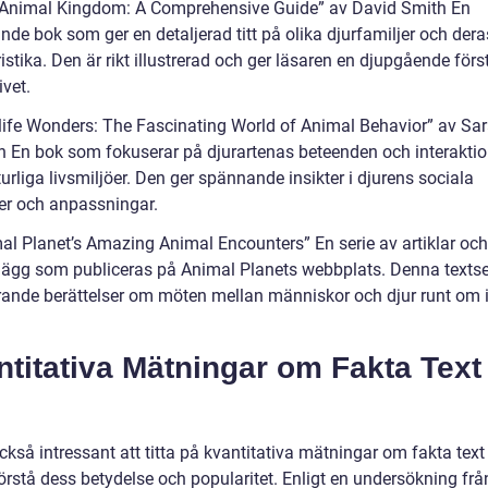
 Animal Kingdom: A Comprehensive Guide” av David Smith En
de bok som ger en detaljerad titt på olika djurfamiljer och dera
istika. Den är rikt illustrerad och ger läsaren en djupgående förs
ivet.
dlife Wonders: The Fascinating World of Animal Behavior” av Sa
 En bok som fokuserar på djurartenas beteenden och interaktion
urliga livsmiljöer. Den ger spännande insikter i djurens sociala
rer och anpassningar.
mal Planet’s Amazing Animal Encounters” En serie av artiklar och
lägg som publiceras på Animal Planets webbplats. Denna textse
rande berättelser om möten mellan människor och djur runt om 
ntitativa Mätningar om Fakta Tex
ckså intressant att titta på kvantitativa mätningar om fakta text
förstå dess betydelse och popularitet. Enligt en undersökning fr