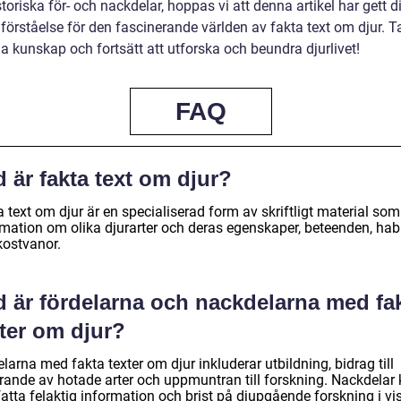
toriska för- och nackdelar, hoppas vi att denna artikel har gett d
förståelse för den fascinerande världen av fakta text om djur. T
a kunskap och fortsätt att utforska och beundra djurlivet!
FAQ
 är fakta text om djur?
 text om djur är en specialiserad form av skriftligt material som
rmation om olika djurarter och deras egenskaper, beteenden, habi
kostvanor.
d är fördelarna och nackdelarna med fa
ter om djur?
larna med fakta texter om djur inkluderar utbildning, bidrag till
rande av hotade arter och uppmuntran till forskning. Nackdelar
atta felaktig information och brist på djupgående forskning i vi