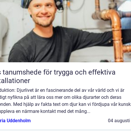
 tanumshede för trygga och effektiva
tallationer
duktion: Djurlivet är en fascinerande del av vår värld och vi är
igt nyfikna på att lära oss mer om olika djurarter och deras
nden. Med hjälp av fakta text om djur kan vi fördjupa vår kuns
uppleva en närmare kontakt med det mång...
oria Uddenholm
04 augusti