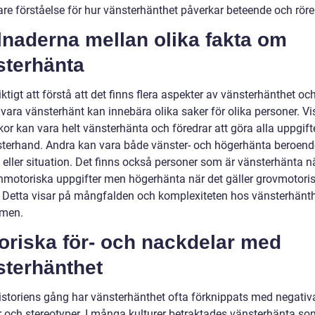
are förståelse för hur vänsterhänthet påverkar beteende och röre
lnaderna mellan olika fakta om
sterhänta
iktigt att förstå att det finns flera aspekter av vänsterhänthet och
 vara vänsterhänt kan innebära olika saker för olika personer. V
or kan vara helt vänsterhänta och föredrar att göra alla uppgif
sterhand. Andra kan vara både vänster- och högerhänta beroend
t eller situation. Det finns också personer som är vänsterhänta n
finmotoriska uppgifter men högerhänta när det gäller grovmotori
r. Detta visar på mångfalden och komplexiteten hos vänsterhänt
omen.
oriska för- och nackdelar med
sterhänthet
istoriens gång har vänsterhänthet ofta förknippats med negativ
er och stereotyper. I många kulturer betraktades vänsterhänta so