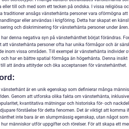
 eller till och med som ett tecken på ondska. I vissa religiösa o
lla traditioner ansågs vänsterhänta personer vara oförmögna att
 handlingar eller användas i krigföring. Detta har skapat en käns
isering och diskriminering för vänsterhänta personer under åren.
har denna negativa syn på vänsterhänthet börjat förändras. Fo
t att vänsterhänta personer ofta har unika förmågor och är särsk
e inom vissa områden. Till exempel är vänsterhänta individer o
a och har en bättre spatial förmåga än högerhänta. Denna insikt
 till att ändra attityder och öka acceptansen för vänsterhänthet.
ord:
a vänsterhänt är en unik egenskap som definierar många männis
rlden. Genom att utforska olika fakta om vänsterhänta, inklusiv
opularitet, kvantitativa mätningar och historiska för- och nackdel
 djupare förståelse för detta fenomen. Det är viktigt att komma i
hänthet inte bara är en slumpmässig egenskap, utan något som
hur människor utför uppgifter och rörelser. För att skapa ett me