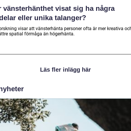
 vänsterhänthet visat sig ha några
delar eller unika talanger?
orskning visar att vänsterhänta personer ofta är mer kreativa oc
ättre spatial förmåga än högerhänta.
Läs fler inlägg här
 nyheter