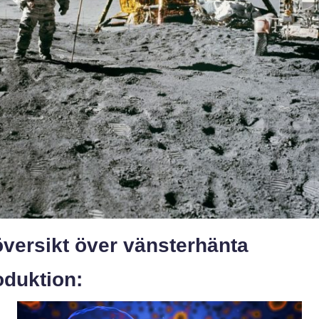
versikt över vänsterhänta
oduktion: