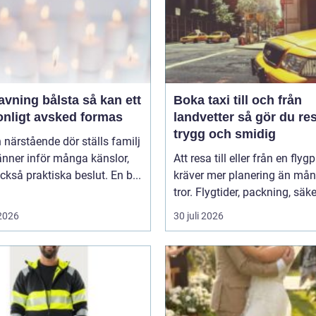
ing bålsta så kan ett
Boka taxi till och från
onligt avsked formas
landvetter så gör du resan
trygg och smidig
 närstående dör ställs familj
nner inför många känslor,
Att resa till eller från en flyg
kså praktiska beslut. En b...
kräver mer planering än må
tror. Flygtider, packning, säker
 2026
30 juli 2026