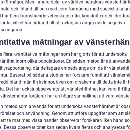
s förmågor. Men i andra delar av världen betraktas vänsterhän
rmala och ibland till och med som förmögna med speciella talang
 har flera framstående vetenskapsmän, konstnärer och idrottare
änta, vilket har bidragit till att avlägsna några av de negativa
iseringarna.
titativa mätningar av vänsterhän
s flera kvantitativa mätningar som har gjorts för att undersöka
hänthet inom olika populationer. En sådan metod är att använd
jälvrapportering, där deltagare ombeds ange om de är vänsterhän
nta. Baserat på sådana studier har forskare funnit att vänsterhä
edd bland män än kvinnor, även om orsakerna till detta inte är h
a. Det har också observerats att vänsterhänthet kan vara ärftlig
l vänsterhänta föräldrar har en högre sannolikhet att vara vänste
n metod som används för att undersöka vänsterhänthet är obse
rörelser och användning. Genom att utföra uppgifter som att sl
r att ta mat med vissa händer, observerar forskare vilken hand s
. Dessa observationer kan sedan kvantifieras och analyseras för