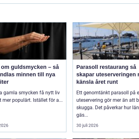
 om guldsmycken – så
Parasoll restaurang så
ndlas minnen till nya
skapar uteserveringen r
iter
känsla året runt
ta gamla smycken få nytt liv
Ett genomtänkt parasoll på 
lt mer populärt. Istället för a...
uteservering gör mer än att 
skugga. Det påverkar hur lä
gäs...
 2026
30 juli 2026