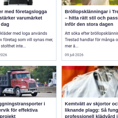
er med företagslogga
Bröllopsklänningar i Tr
stärker varumärket
– hitta rätt stil och pas
 dag
inför den stora dagen
skläder med loga används
Att söka efter bröllopsklänni
v företag som vill synas mer,
Trestad handlar för många 
stolthet inte...
mer ä...
 2026
09 juli 2026
ggningstransporter i
Kemtvätt av skjortor o
rvik för effektiva
liknande plagg: Så fung
projekt
professionell klädvård i