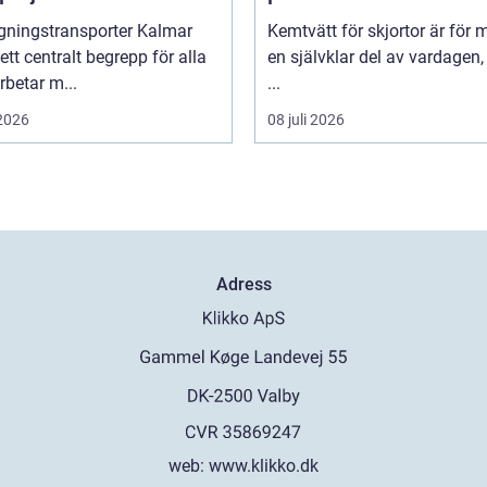
praktiken
gningstransporter Kalmar
Kemtvätt för skjortor är för
 ett centralt begrepp för alla
en självklar del av vardagen
betar m...
...
 2026
08 juli 2026
Adress
web:
www.klikko.dk