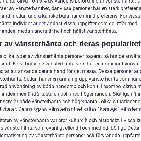
erhand. Cirka 10-15 % av världens befolkning är vänsterhänta. D
våer av vänsterhänthet, där vissa personer har en stark preferens
hand medan andra kanske bara har en mild preferens. För vissa
hänta individer är det ändast vissa uppgifter som de utför med
handen, medan andra är helt och hållet vänsterhänta.
r av vänsterhänta och deras popularitet
ns olika typer av vänsterhänta personer baserat på hur de använd
hand. Först har vi de vänsterhänta som har en dominant vänste
edrar att använda denna hand för det mesta. Dessa personer är 
nsterhänta. Sedan har vi en annan grupp vänsterhänta som har 
rad användning av båda händerna och kan till exempel skriva 
handen men ändå kasta en boll med högerhanden. Slutligen finn
r som är både vänsterhänta och högerhänta i olika situationer el
tiviteter. Denna typ av vänsterhänthet kallas ”korsögd” vänsterh
teten av vänsterhänta varierar kulturellt och historiskt. I vissa ku
s vänsterhänta som ovanligt eller till och med otillbörligt. Detta 
 stigmatisering av vänsterhänta personer och förvrängda uppfattn