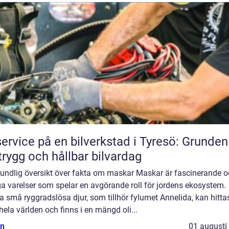
service på en bilverkstad i Tyresö: Grunden
trygg och hållbar bilvardag
rundlig översikt över fakta om maskar Maskar är fascinerande 
ga varelser som spelar en avgörande roll för jordens ekosystem.
 små ryggradslösa djur, som tillhör fylumet Annelida, kan hitta
hela världen och finns i en mängd oli...
n
01 augusti