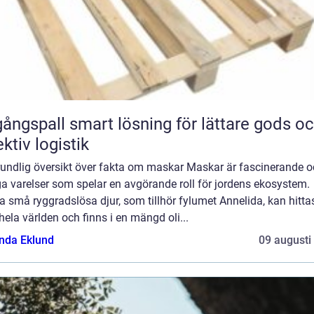
smart lösning för lättare gods och
ektiv logistik
rundlig översikt över fakta om maskar Maskar är fascinerande 
ga varelser som spelar en avgörande roll för jordens ekosystem.
 små ryggradslösa djur, som tillhör fylumet Annelida, kan hitta
hela världen och finns i en mängd oli...
da Eklund
09 augusti