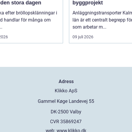
 den stora dagen
byggprojekt
ka efter bröllopsklänningar i
Anläggningstransporter Kal
ad handlar för många om
län är ett centralt begrepp för
..
som arbetar m...
 2026
09 juli 2026
Adress
web:
www.klikko.dk