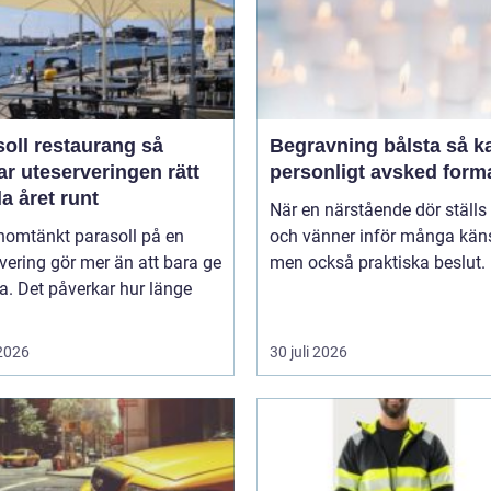
oll restaurang så
Begravning bålsta så kan ett
r uteserveringen rätt
personligt avsked form
a året runt
När en närstående dör ställs 
nomtänkt parasoll på en
och vänner inför många käns
vering gör mer än att bara ge
men också praktiska beslut. 
. Det påverkar hur länge
 2026
30 juli 2026