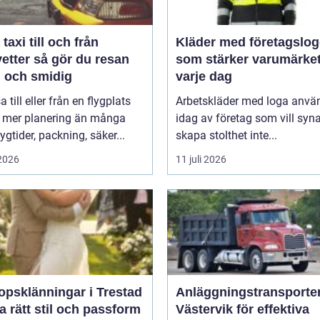
taxi till och från
Kläder med företagslo
å gör du resan
som stärker varumärke
g och smidig
varje dag
a till eller från en flygplats
Arbetskläder med loga anvä
r mer planering än många
idag av företag som vill syn
lygtider, packning, säker...
skapa stolthet inte...
 2026
11 juli 2026
opsklänningar i Trestad
Anläggningstransporter
ta rätt stil och passform
Västervik för effektiva