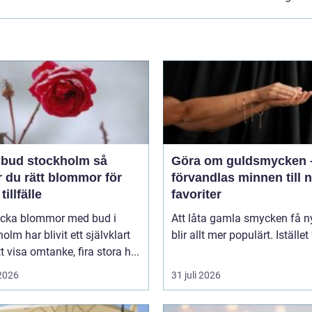
bud stockholm så
Göra om guldsmycken 
r du rätt blommor för
förvandlas minnen till 
tillfälle
favoriter
kicka blommor med bud i
Att låta gamla smycken få ny
olm har blivit ett självklart
blir allt mer populärt. Istället 
tt visa omtanke, fira stora h...
 2026
31 juli 2026