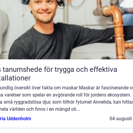
 tanumshede för trygga och effektiva
tallationer
rundlig översikt över fakta om maskar Maskar är fascinerande 
ga varelser som spelar en avgörande roll för jordens ekosystem.
 små ryggradslösa djur, som tillhör fylumet Annelida, kan hitta
hela världen och finns i en mängd oli...
oria Uddenholm
04 augusti