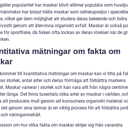
gäller popularitet har maskar blivit alltmer populära som husdju
änniskor har börjat hålla maskar som sällskapsdjur i speciella
e, vilket ger dem möjlighet att studera deras beteende och bidra t
livsstil genom att återvinna organiskt avfall. Maskar är också p
 för sportfiske, då fisken ofta lockas av deras rörelser när de gr
rken.
ntitativa mätningar om fakta om
kar
 kommer till kvantitativa mätningar om maskar kan vi titta på fa
as storlek, antal arter och deras förmåga att förbättra markens
t. Maskar varierar i storlek och kan vara allt från några centimete
ter långa. Det finns tusentals olika arter av maskar i världen, oc
 att producera mull genom att konsumera organiskt material o
det genom sina tarmar är en viktig process för att förbättra jor
 och näringsinnehåll.
ussion om hur olika fakta om maskar skiljer sig från varandra