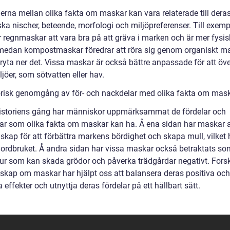
derna mellan olika fakta om maskar kan vara relaterade till dera
ka nischer, beteende, morfologi och miljöpreferenser. Till exemp
r regnmaskar att vara bra på att gräva i marken och är mer fysis
 medan kompostmaskar föredrar att röra sig genom organiskt ma
bryta ner det. Vissa maskar är också bättre anpassade för att öve
ljöer, som sötvatten eller hav.
orisk genomgång av för- och nackdelar med olika fakta om mas
istoriens gång har människor uppmärksammat de fördelar och
ar som olika fakta om maskar kan ha. Å ena sidan har maskar 
skap för att förbättra markens bördighet och skapa mull, vilket 
jordbruket. Å andra sidan har vissa maskar också betraktats so
ur som kan skada grödor och påverka trädgårdar negativt. Fors
skap om maskar har hjälpt oss att balansera deras positiva och
 effekter och utnyttja deras fördelar på ett hållbart sätt.