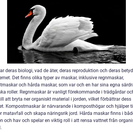
ar deras biologi, vad de äter, deras reproduktion och deras betyd
emet. Det finns olika typer av maskar, inklusive regnmaskar,
maskar och hårda maskar, som var och en har sina egna särdr
ska roller. Regnmaskar är vanligt förekommande i trädgårdar oc
till att bryta ner organiskt material i jorden, vilket förbättrar dess
et. Kompostmaskar är närvarande i komposthögar och hjälper til
er matavfall och skapa näringsrik jord. Hårda maskar finns i båd
n och hav och spelar en viktig roll i att rensa vattnet från organi
.